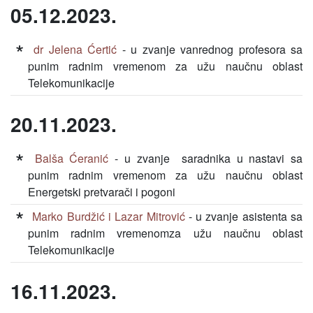
05.12.2023.
dr Jelena Ćertić
- u zvanje vanrednog profesora sa
punim radnim vremenom za užu naučnu oblast
Telekomunikacije
20.11.2023.
Balša Ćeranić
- u zvanje saradnika u nastavi sa
punim radnim vremenom za užu naučnu oblast
Energetski pretvarači i pogoni
Marko Burdžić i Lazar Mitrović
- u zvanje asistenta sa
punim radnim vremenomza užu naučnu oblast
Telekomunikacije
16.11.2023.