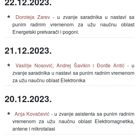
22.12.2023.
Doroteja Zarev
- u zvanje saradnika u nastavi sa
punim radnim vremenom za užu naučnu oblast
Energetski pretvarači i pogoni.
21.12.2023.
Vasilije Nosović, Andrej Šavikin i Đorđe Antić
- u
zvanje saradnika u nastavi sa punim radnim vremenom
za užu naučnu oblast Elektronika
20.12.2023.
Anja Kovačević
- u zvanje asistenta sa punim radnim
vremenom za užu naučnu oblast Elektromagnetika,
antene i mikrotalasi