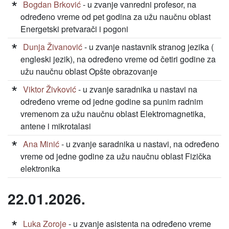
Bogdan Brković
- u zvanje vanredni profesor, na
određeno vreme od pet godina za užu naučnu oblast
Energetski pretvarači i pogoni
Dunja Živanović
- u zvanje nastavnik stranog jezika (
engleski jezik), na određeno vreme od četiri godine za
užu naučnu oblast Opšte obrazovanje
Viktor Živković
- u zvanje saradnika u nastavi na
određeno vreme od jedne godine sa punim radnim
vremenom za užu naučnu oblast Elektromagnetika,
antene i mikrotalasi
Ana Minić
- u zvanje saradnika u nastavi, na određeno
vreme od jedne godine za užu naučnu oblast Fizička
elektronika
22.01.2026.
Luka Zoroje
- u zvanje asistenta na određeno vreme