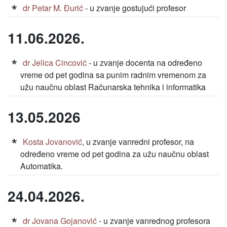
dr Petar M. Đurić
- u zvanje gostujući profesor
11.06.2026.
dr Jelica Cincović
- u zvanje docenta na određeno
vreme od pet godina sa punim radnim vremenom za
užu naučnu oblast Računarska tehnika i informatika
13.05.2026
Kosta Jovanović
, u zvanje vanredni profesor, na
određeno vreme od pet godina za užu naučnu oblast
Automatika.
24.04.2026.
dr Jovana Gojanović
- u zvanje vanrednog profesora