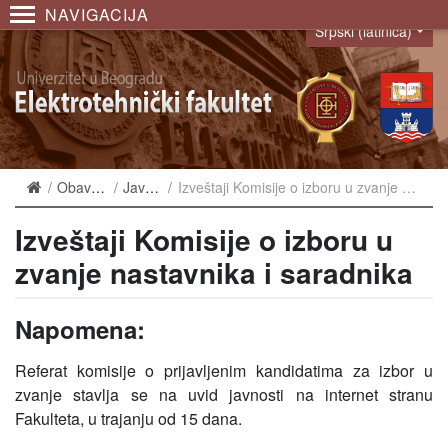
NAVIGACIJA
Srpski (latinica)
Language
Obaveštenja
Javni uvid
Izveštaji Komisije o izboru u zvanje nastavnika i saradnika
Izveštaji Komisije o izboru u
zvanje nastavnika i saradnika
Napomena:
Referat komisije o prijavljenim kandidatima za izbor u
zvanje stavlja se na uvid javnosti na internet stranu
Fakulteta, u trajanju od 15 dana.