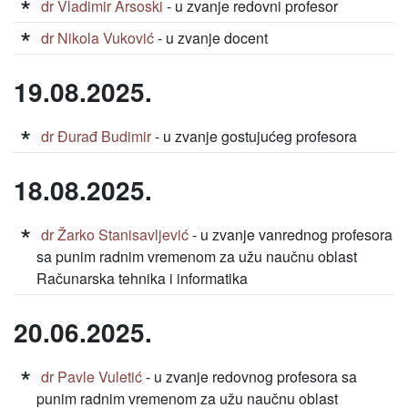
dr Vladimir Arsoski
- u zvanje redovni profesor
dr Nikola Vuković
- u zvanje docent
19.08.2025.
dr Đurađ Budimir
- u zvanje gostujućeg profesora
18.08.2025.
dr Žarko Stanisavljević
- u zvanje vanrednog profesora
sa punim radnim vremenom za užu naučnu oblast
Računarska tehnika i informatika
20.06.2025.
dr Pavle Vuletić
- u zvanje redovnog profesora sa
punim radnim vremenom za užu naučnu oblast