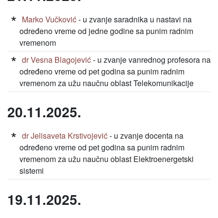
Marko Vučković
- u zvanje saradnika u nastavi na
određeno vreme od jedne godine sa punim radnim
vremenom
dr Vesna Blagojević
- u zvanje vanrednog profesora na
određeno vreme od pet godina sa punim radnim
vremenom za užu naučnu oblast Telekomunikacije
20.11.2025.
dr Jelisaveta Krstivojević
- u zvanje docenta na
određeno vreme od pet godina sa punim radnim
vremenom za užu naučnu oblast Elektroenergetski
sistemi
19.11.2025.