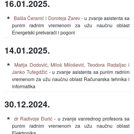
16.01.2025.
Balša Ćeranić i Doroteja Zarev
- u zvanje asistenta sa
punim radnim vremenom za užu naučnu oblast
Energetski pretvarači i pogoni
14.01.2025.
Matija Dodović, Miloš Milošević, Teodora Radaljac i
Janko Tufegdžić
- u zvanje asistenta sa punim radnim
vremenom za užu naučnu oblast Računarska tehnika i
informatika
30.12.2024.
dr Radivoje Đurić
- u zvanje vanrednog profesora sa
punim radnim vremenom za užu naučnu oblast
Elektronika