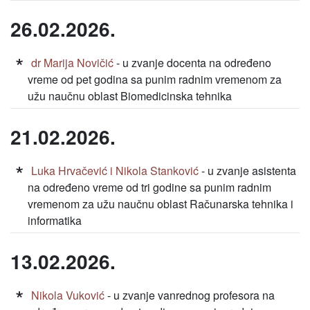
26.02.2026.
dr Marija Novičić
- u zvanje docenta na određeno
vreme od pet godina sa punim radnim vremenom za
užu naučnu oblast Biomedicinska tehnika
21.02.2026.
Luka Hrvačević i Nikola Stanković
- u zvanje asistenta
na određeno vreme od tri godine sa punim radnim
vremenom za užu naučnu oblast Računarska tehnika i
informatika
13.02.2026.
Nikola Vuković
- u zvanje vanrednog profesora na