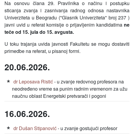
Na osnovu člana 29. Pravilnika o načinu i postupku
sticanja zvanja i zasnivanja radnog odnosa nastavnika
Univerziteta u Beogradu (''Glasnik Univerziteta'' broj 237 )
javni uvid u referat komisije o prijavljenim kandidatima
ne
teče od 15. jula do 15. avgusta.
U toku trajanja uvida javnosti Fakultetu se mogu dostaviti
primedbe na referat, u pisanoj formi.
20.06.2026.
dr Leposava Ristić
- u zvanje redovnog profesora na
neodređeno vreme sa punim radnim vremenom za užu
naučnu oblast Energetski pretvarači i pogoni
16.06.2026.
dr Dušan Stipanović
- u zvanje gostujući profesor