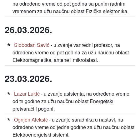
na određeno vreme od pet godina sa punim radnim
vremenom za užu naučnu oblast Fizička elektronika.
26.03.2026.
Slobodan Savić
- u zvanje vanredni profesor, na
određeno vreme od pet godina za užu naučnu oblast
Elektromagnetika, antene i mikrotalasi.
23.03.2026.
Lazar Lukić
- u zvanje asistenta, na određeno vreme
od tri godine za užu naučnu oblast Energetski
pretvarači i pogoni.
Ognjen Aleksić
- u zvanje saradnika u nastavi, na
određeno vreme od jedne godine za užu naučnu oblast
Elektroenergetski sistemi.