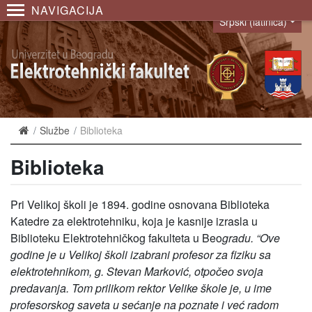
NAVIGACIJA
Srpski (latinica)
Language
Službe
Biblioteka
Biblioteka
Pri Velikoj školi je 1894. godine osnovana Biblioteka
Katedre za elektrotehniku, koja je kasnije izrasla u
Biblioteku Elektrotehničkog fakulteta u Beo
gradu. “Ove
godine je u Velikoj školi izabrani profesor za fiziku sa
elektrotehnikom, g. Stevan Marković, otpočeo svoja
predavanja. Tom prilikom rektor Velike škole je, u ime
profesorskog saveta u sećanje na poznate i već radom