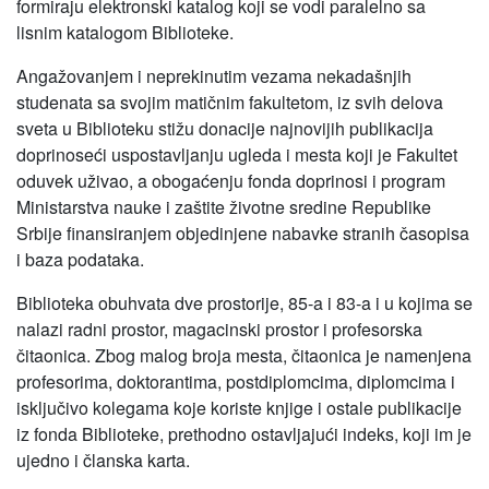
formiraju elektronski katalog koji se vodi paralelno sa
lisnim katalogom Biblioteke.
Angažovanjem i neprekinutim vezama nekadašnjih
studenata sa svojim matičnim fakultetom, iz svih delova
sveta u Biblioteku stižu donacije najnovijih publikacija
doprinoseći uspostavljanju ugleda i mesta koji je Fakultet
oduvek uživao, a obogaćenju fonda doprinosi i program
Ministarstva nauke i zaštite životne sredine Republike
Srbije finansiranjem objedinjene nabavke stranih časopisa
i baza podataka.
Biblioteka obuhvata dve prostorije, 85-a i 83-a i u kojima se
nalazi radni prostor, magacinski prostor i profesorska
čitaonica. Zbog malog broja mesta, čitaonica je namenjena
profesorima, doktorantima, postdiplomcima, diplomcima i
isključivo kolegama koje koriste knjige i ostale publikacije
iz fonda Biblioteke, prethodno ostavljajući indeks, koji im je
ujedno i članska karta.