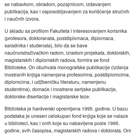
se nabavkom, obradom, pozajmicom, izdavanjem
publikacija, kao i osposobljavanjem za korišćenje stručnih
i naučnih izvora.
U skladu sa profilom Fakulteta i interesovanjem korisnika
(profesora, doktoranata, postdiplomaca, diplomaca,
saradnika i studenata), bilo da se bave
naučnoistraživačkim radom, izradom projekata, doktorskih,
magistarskih i diplomskih radova, formira se fond
Biblioteke. On obuhvata monografske publikacije (izdanja
inostranih knjiga namenjena profesorima, postdiplomcima,
diplomcima, i udžbeničku literaturu, namenjenu
studentima), domaće i inostrane serijske publikacije,
doktorske disertacije i magistarske teze.
Biblioteka je hardverski opremljena 1995. godine. U bazu
podataka je unesen celokupan fond knjiga koje se nalaze
u biblioteci, kao i onih koje su nabavljene posle 1995.
godine, svih časopisa, magistarskih radova i doktorata. Oni