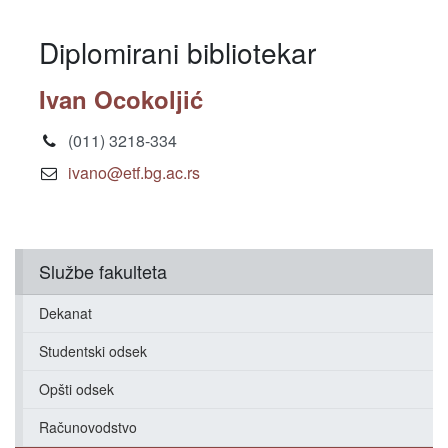
Diplomirani bibliotekar
Ivan Ocokoljić
(011) 3218-334
ivano@etf.bg.ac.rs
Službe fakulteta
Dekanat
Studentski odsek
Opšti odsek
Računovodstvo