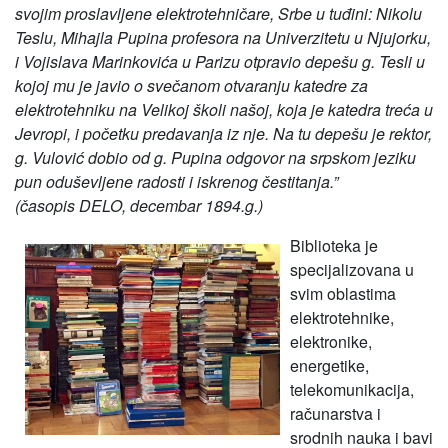
svojim proslavljene elektrotehničare, Srbe u tuđini: Nikolu
Teslu, Mihajla Pupina profesora na Univerzitetu u Njujorku,
i Vojislava Marinkovića u Parizu otpravio depešu g. Tesli u
kojoj mu je javio o svečanom otvaranju katedre za
elektrotehniku na Velikoj školi našoj, koja je katedra treća u
Jevropi, i početku predavanja iz nje. Na tu depešu je rektor,
g. Vulović dobio od g. Pupina odgovor na srpskom jeziku
pun oduševljene radosti i iskrenog čestitanja.”
(časopis DELO, decembar 1894.g.)
Biblioteka je
specijalizovana u
svim oblastima
elektrotehnike,
elektronike,
energetike,
telekomunikacija,
računarstva i
srodnih nauka i bavi