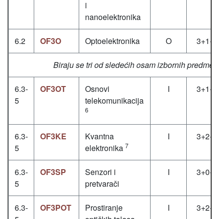
i
nanoelektronika
6.2
OF3O
Optoelektronika
O
3+1+1
Biraju se tri od sledećih osam izbornih predmet
6.3-
OF3OT
Osnovi
I
3+1+1
5
telekomunikacija
6
6.3-
OF3KE
Kvantna
I
3+2+0
7
5
elektronika
6.3-
OF3SP
Senzori i
I
3+0+2
5
pretvarači
6.3-
OF3POT
Prostiranje
I
3+2+0