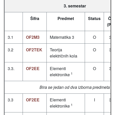
3. semestar
Šifra
Predmet
Status
Čas
(P+
3.1
OF2M3
Matematika 3
O
3+
3.2
OF2TEK
Teorija
O
3+
električnih kola
3.3.
OF2EE
Elementi
O
3+
1
elektronike
Bira se jedan od dva izborna predmeta
3.3
OF2EE
Elementi
I
3+
1
elektronike