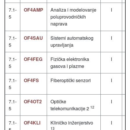
7.1-
OF4AMP
Analiza i modelovanje
I
5
poluprovodničkih
naprava
7.1-
OF4SAU
Sistemi automatskog
I
5
upravljanja
7.1-
OF4FEG
Fizička elektronika
I
5
gasova i plazme
7.1-
OF4FS
Fiberoptički senzori
I
5
7.1-
OF4OT2
Optičke
I
12
5
telekomunikacije 2
7.1-
OF4KLI
Kliničko inženjerstvo
I
13
5