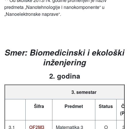
Od školske 2013/14. godine promenjen je naziv
predmeta „Nanotehnologije i nanokomponente“ u
„Nanoelektronske naprave“.
Smer: Biomedicinski i ekološki
inženjering
2. godina
3. semestar
Šifra
Predmet
Status
Čas
(P+
3.1
OF2M3
Matematika 3
O
3+