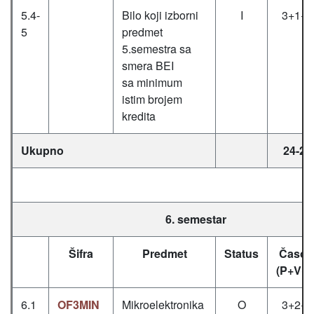
5.4-
Bilo koji izborni
I
3+1+1
5
predmet
5.semestra sa
smera BEI
sa minimum
istim brojem
kredita
Ukupno
24-25
6. semestar
Šifra
Predmet
Status
Časov
(P+V+L
6.1
OF3MIN
Mikroelektronika
O
3+2+0