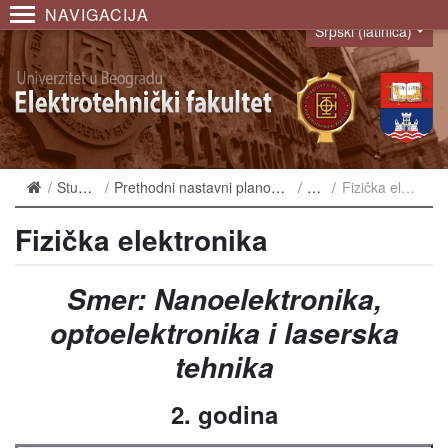
NAVIGACIJA
Srpski (latinica)
Language
Studiranje
Prethodni nastavni planovi i ekvivalencije
2006
Fizička elektronika
Fizička elektronika
Smer: Nanoelektronika,
optoelektronika i laserska
tehnika
2. godina