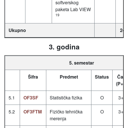
softverskog
paketa Lab VIEW
19
Ukupno
24.
3. godina
5. semestar
Šifra
Predmet
Status
Časo
(P+V
5.1
OF3SF
Statistička fizika
O
3+2
5.2
OF3FTM
Fizičko tehnička
O
3+0
merenja