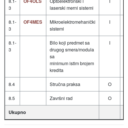
8.1-
OF4OLS
Optoelektronski i
I
3
laserski merni sistemi
8.1-
OF4MES
Mikroelektromehanički
I
3
sistemi
8.1-
Bilo koji predmet sa
I
3
drugog smera/modula
sa
minimum istim brojem
kredita
8.4
Stručna praksa
O
8.5
Završni rad
O
Ukupno