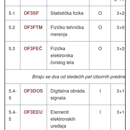
5.1
OF3SF
Statistička fizika
O
3+2+0
5.2
OF3FTM
Fizičko tehnička
O
3+0+2
merenja
5.3
OF3FEČ
Fizička
O
3+2+0
elektronika
čvrstog tela
Biraju se dva od sledećih pet izbornih predmeta
5.4-
OF3DOS
Digitalna obrada
I
3+1+1
5
signala
5.4-
OF3EEU
Elementi
I
3+1+1
5
elektronskih
uređaja