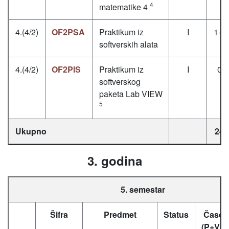
4
matematike 4
4.(4/2)
OF2PSA
Praktikum iz
I
1+0
softverskih alata
4.(4/2)
OF2PIS
Praktikum iz
I
0+
softverskog
paketa Lab VIEW
5
Ukupno
24.
3. godina
5. semestar
Šifra
Predmet
Status
Časov
(P+V+L