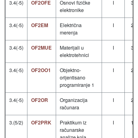
3.4(-5)
OF2OFE
Osnovi fizičke
I
3+
elektronike
3.4(-5)
OF2EM
Električna
I
2+
merenja
3.4(-5)
OF2MUE
Materijali u
I
3+
elektrotehnici
3.4(-5)
OF2OO1
Objektno-
I
2+
orijentisano
programiranje 1
3.4(-5)
OF2OR
Organizacija
I
2+
računara
3.(5/2)
OF2PRK
Praktikum iz
I
1+
računarske
analize kola