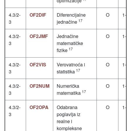
optimizacije
4.3/2-
OF2DIF
Diferencijalne
O
1+1
17
3
jednačine
4.3/2-
OF2JMF
Jednačine
O
1+1
3
matematičke
17
fizike
4.3/2-
OF2VIS
Verovatnoća i
O
1+1
17
3
statistika
4.3/2-
OF2NUM
Numerička
O
1+1
17
3
matematika
4.3/2-
OF2OPA
Odabrana
O
1+1
3
poglavlja iz
realne i
kompleksne