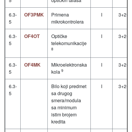
5
optičkih talasa
6.3-
OF3PMK
Primena
I
3+2+0
5
mikrokontrolera
6.3-
OF4OT
Optičke
I
3+2+0
5
telekomunikacije
8
6.3-
OF4MK
Mikroelektronska
I
3+2+0
9
5
kola
6.3-
Bilo koji predmet
I
3+2+0
5
sa drugog
smera/modula
sa minimum
istim brojem
kredita