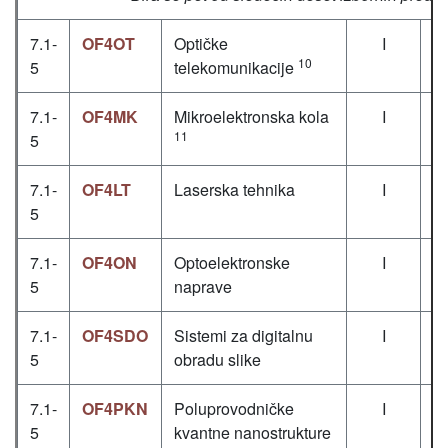
7.1-
OF4OT
Optičke
I
10
5
telekomunikacije
7.1-
OF4MK
Mikroelektronska kola
I
11
5
7.1-
OF4LT
Laserska tehnika
I
5
7.1-
OF4ON
Optoelektronske
I
5
naprave
7.1-
OF4SDO
Sistemi za digitalnu
I
5
obradu slike
7.1-
OF4PKN
Poluprovodničke
I
5
kvantne nanostrukture