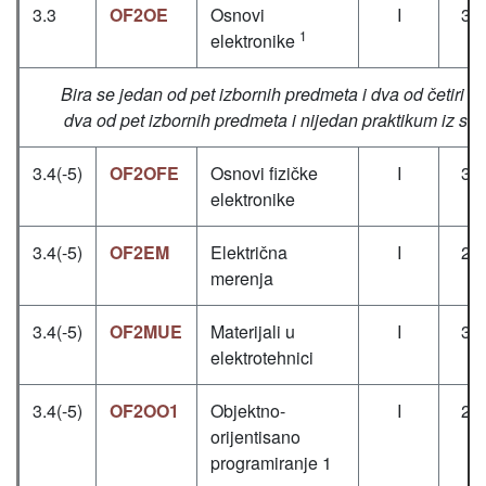
3.3
OF2OE
Osnovi
I
3+
1
elektronike
Bira se jedan od pet izbornih predmeta i dva od četiri pr
dva od pet izbornih predmeta i nijedan praktikum iz sl
3.4(-5)
OF2OFE
Osnovi fizičke
I
3+
elektronike
3.4(-5)
OF2EM
Električna
I
2+
merenja
3.4(-5)
OF2MUE
Materijali u
I
3+
elektrotehnici
3.4(-5)
OF2OO1
Objektno-
I
2+
orijentisano
programiranje 1