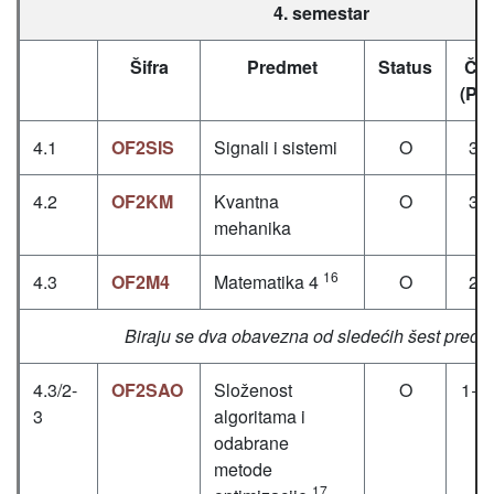
4. semestar
Šifra
Predmet
Status
Čas
(P+
4.1
OF2SIS
Signali i sistemi
O
3+
4.2
OF2KM
Kvantna
O
3+
mehanika
16
4.3
OF2M4
Matematika 4
O
2+
Biraju se dva obavezna od sledećih šest predm
4.3/2-
OF2SAO
Složenost
O
1+1
3
algoritama i
odabrane
metode
17