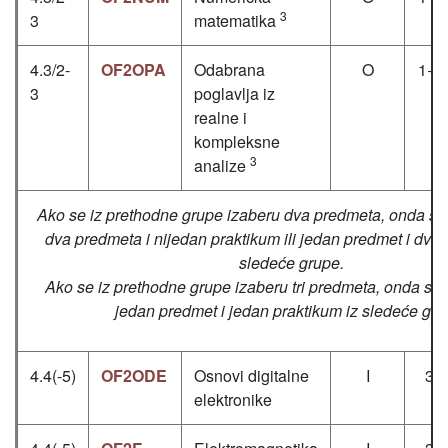
3
3
matematika
4.3/2-
OF2OPA
Odabrana
O
1+1
3
poglavlja iz
realne i
kompleksne
3
analize
Ako se iz prethodne grupe izaberu dva predmeta, onda se
dva predmeta i nijedan praktikum ili jedan predmet i dva 
sledeće grupe.
Ako se iz prethodne grupe izaberu tri predmeta, onda se 
jedan predmet i jedan praktikum iz sledeće gru
4.4(-5)
OF2ODE
Osnovi digitalne
I
3+
elektronike