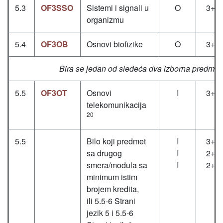
5.3
OF3SSO
Sistemi i signali u
O
3+1
organizmu
5.4
OF3OB
Osnovi biofizike
O
3+2
Bira se jedan od sledeća dva izborna predmet
5.5
OF3OT
Osnovi
I
3+1
telekomunikacija
20
5.5
Bilo koji predmet
I
3+1
sa drugog
I
2+0
smera/modula sa
I
2+0
minimum istim
brojem kredita,
ili 5.5-6 Strani
jezik 5 i 5.5-6