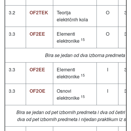
3.2
OF2TEK
Teorija
O
3+
električnih kola
3.3
OF2EE
Elementi
O
3+
15
elektronike
Bira se jedan od dva izborna predmeta
3.3
OF2EE
Elementi
I
3+
15
elektronike
3.3
OF2OE
Osnovi
I
3+
15
elektronike
Bira se jedan od pet izbornih predmeta i dva od četiri pr
dva od pet izbornih predmeta i nijedan praktikum iz sl