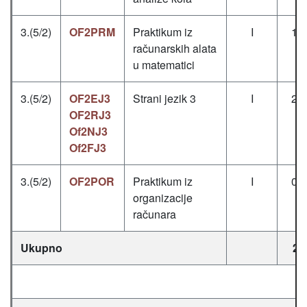
3.(5/2)
OF2PRM
Praktikum iz
I
1+
računarskih alata
u matematici
3.(5/2)
OF2EJ3
Strani jezik 3
I
2+
OF2RJ3
Of2NJ3
Of2FJ3
3.(5/2)
OF2POR
Praktikum iz
I
0+
organizacije
računara
Ukupno
26