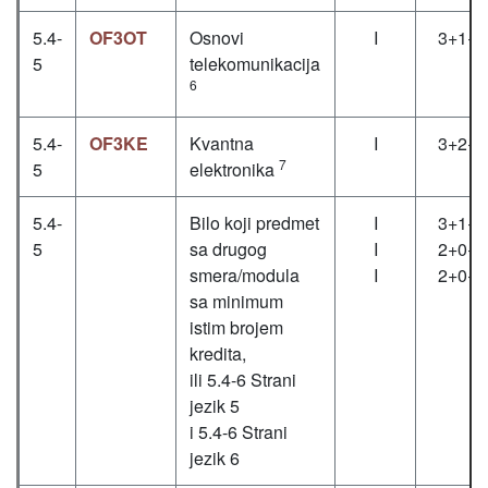
5.4-
OF3OT
Osnovi
I
3+1+1
5
telekomunikacija
6
5.4-
OF3KE
Kvantna
I
3+2+0
7
5
elektronika
5.4-
Bilo koji predmet
I
3+1+1
5
sa drugog
I
2+0+0
smera/modula
I
2+0+0
sa minimum
istim brojem
kredita,
ili 5.4-6 Strani
jezik 5
i 5.4-6 Strani
jezik 6