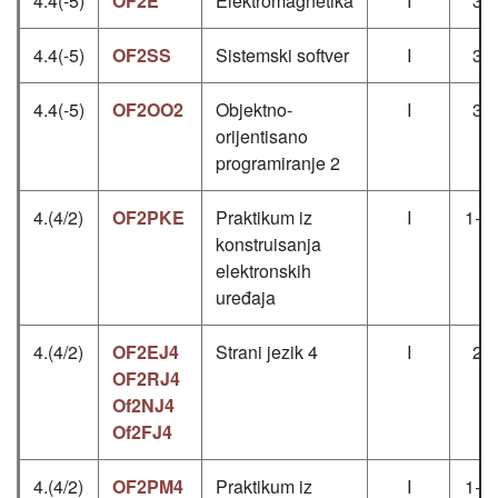
4.4(-5)
OF2E
Elektromagnetika
I
3+
4.4(-5)
OF2SS
Sistemski softver
I
3+
4.4(-5)
OF2OO2
Objektno-
I
3+
orijentisano
programiranje 2
4.(4/2)
OF2PKE
Praktikum iz
I
1+0
konstruisanja
elektronskih
uređaja
4.(4/2)
OF2EJ4
Strani jezik 4
I
2+
OF2RJ4
Of2NJ4
Of2FJ4
4.(4/2)
OF2PM4
Praktikum iz
I
1+1