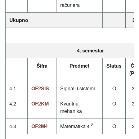
računara
Ukupno
26
4. semestar
Šifra
Predmet
Status
Čas
(P+
4.1
OF2SIS
Signali i sistemi
O
3+
4.2
OF2KM
Kvantna
O
3+
mehanika
2
4.3
OF2M4
Matematika 4
O
2+