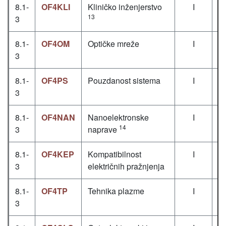
8.1-
OF4KLI
Kliničko inženjerstvo
I
13
3
8.1-
OF4OM
Optičke mreže
I
3
8.1-
OF4PS
Pouzdanost sistema
I
3
8.1-
OF4NAN
Nanoelektronske
I
14
3
naprave
8.1-
OF4KEP
Kompatibilnost
I
3
električnih pražnjenja
8.1-
OF4TP
Tehnika plazme
I
3