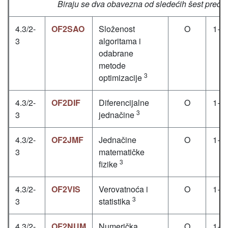
Biraju se dva obavezna od sledećih šest predm
4.3/2-
OF2SAO
Složenost
O
1+1
3
algoritama i
odabrane
metode
3
optimizacije
4.3/2-
OF2DIF
Diferencijalne
O
1+1
3
3
jednačine
4.3/2-
OF2JMF
Jednačine
O
1+1
3
matematičke
3
fizike
4.3/2-
OF2VIS
Verovatnoća i
O
1+1
3
3
statistika
4.3/2-
OF2NUM
Numerička
O
1+1