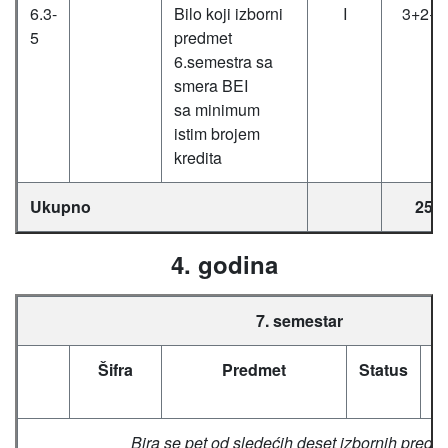
6.3-
Bilo koji izborni
I
3+2+0
5
predmet
6.semestra sa
smera BEI
sa minimum
istim brojem
kredita
Ukupno
25
4. godina
7. semestar
Šifra
Predmet
Status
Č
(
Bira se pet od sledećih deset izbornih predm