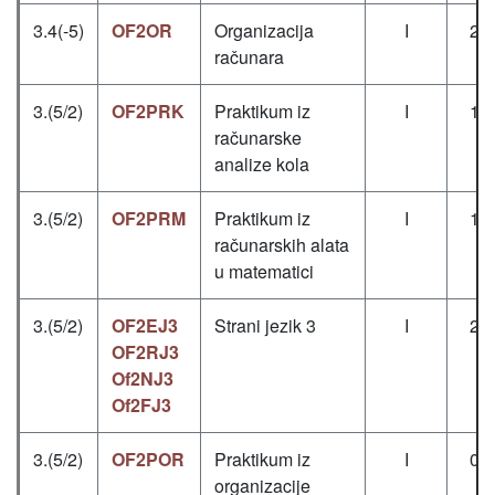
3.4(-5)
OF2OR
Organizacija
I
2+
računara
3.(5/2)
OF2PRK
Praktikum iz
I
1+
računarske
analize kola
3.(5/2)
OF2PRM
Praktikum iz
I
1+
računarskih alata
u matematici
3.(5/2)
OF2EJ3
Strani jezik 3
I
2+
OF2RJ3
Of2NJ3
Of2FJ3
3.(5/2)
OF2POR
Praktikum iz
I
0+
organizacije