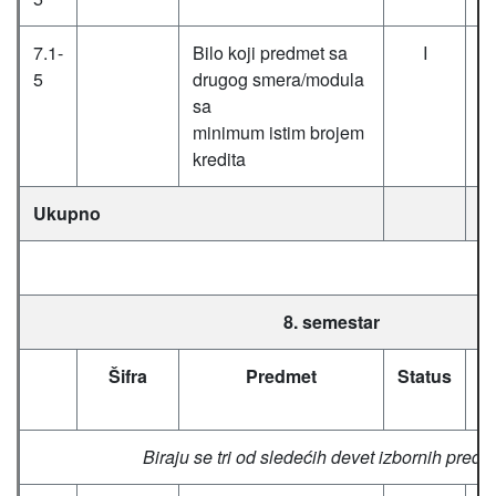
7.1-
Bilo koji predmet sa
I
5
drugog smera/modula
sa
minimum istim brojem
kredita
Ukupno
8. semestar
Šifra
Predmet
Status
Č
(
Biraju se tri od sledećih devet izbornih pred