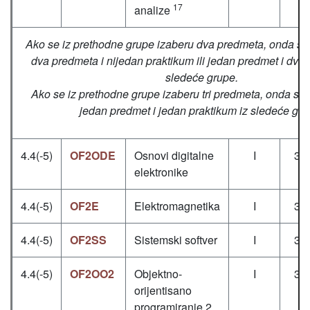
17
analize
Ako se iz prethodne grupe izaberu dva predmeta, onda se
dva predmeta i nijedan praktikum ili jedan predmet i dva 
sledeće grupe.
Ako se iz prethodne grupe izaberu tri predmeta, onda se 
jedan predmet i jedan praktikum iz sledeće gru
4.4(-5)
OF2ODE
Osnovi digitalne
I
3+
elektronike
4.4(-5)
OF2E
Elektromagnetika
I
3+
4.4(-5)
OF2SS
Sistemski softver
I
3+
4.4(-5)
OF2OO2
Objektno-
I
3+
orijentisano
programiranje 2