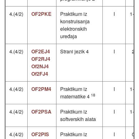
4.(4/2)
OF2PKE
Praktikum iz
I
1+0
konstruisanja
elektronskih
uređaja
4.(4/2)
OF2EJ4
Strani jezik 4
I
2+
OF2RJ4
Of2NJ4
Of2FJ4
4.(4/2)
OF2PM4
Praktikum iz
I
1+1
18
matematike 4
4.(4/2)
OF2PSA
Praktikum iz
I
1+0
softverskih alata
4.(4/2)
OF2PIS
Praktikum iz
I
0+