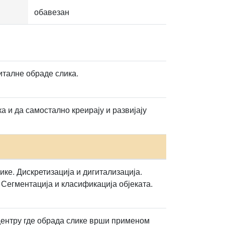
обавезан
италне обраде слика.
 и да самостално креирају и развијају
ке. Дискретизација и дигитализација.
Сегментација и класификација објеката.
центру где обрада слике врши применом