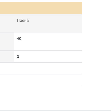
Поена
40
0