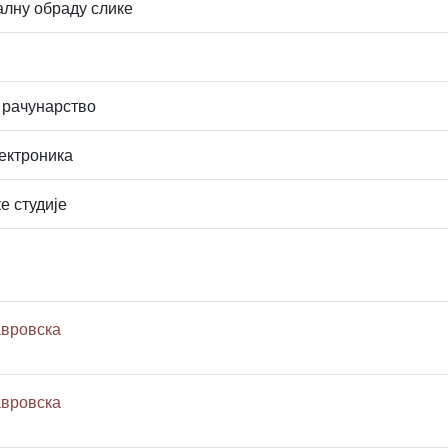
алну обраду слике
 рачунарство
ектроника
е студије
авровска
авровска