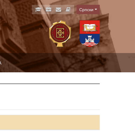
Српски
Language
А