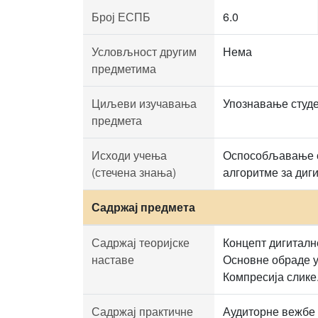
Број ЕСПБ
6.0
Условљност другим
Нема
предметима
Циљеви изучавања
Упознавање студе
предмета
Исходи учења
Оспособљавање ст
(стечена знања)
алгоритме за диг
Садржај предмета
Садржај теоријске
Концепт дигиталн
наставе
Основне обраде у
Компресија слике
Садржај практичне
Аудиторне вежбе 