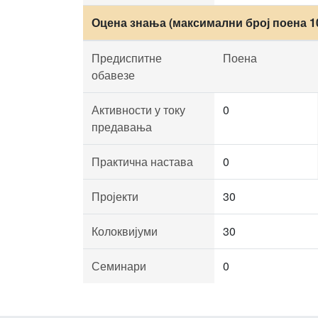
Оцена знања (максимални број поена 1
Предиспитне
Поена
обавезе
Активности у току
0
предавања
Практична настава
0
Пројекти
30
Колоквијуми
30
Семинари
0