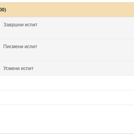
00)
Завршни испит
Писмени испит
Усмени испит