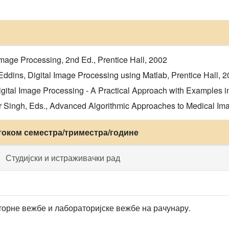
mage Processing, 2nd Ed., Prentice Hall, 2002
dins, Digital Image Processing using Matlab, Prentice Hall, 
gital Image Processing - A Practical Approach with Examples i
r Singh, Eds., Advanced Algorithmic Approaches to Medical Im
током семестра/триместра/године
Студијски и истраживачки рад
орне вежбе и лабораторијске вежбе на рачунару.