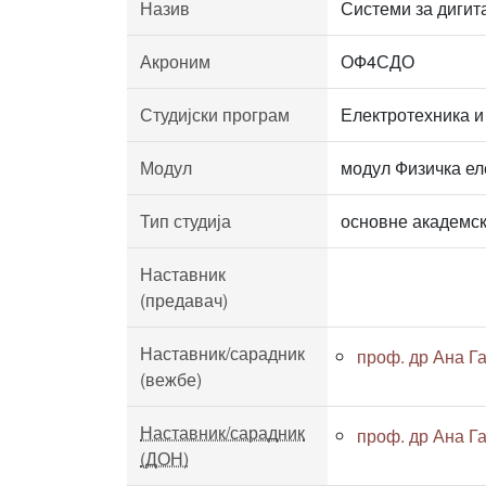
Назив
Системи за дигит
Акроним
ОФ4СДО
Студијски програм
Електротехника и
Модул
модул Физичка ел
Тип студија
основне академск
Наставник
(предавач)
Наставник/сарадник
проф. др Ана Г
(вежбе)
Наставник/сарадник
проф. др Ана Г
(ДОН)