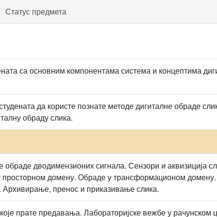
Статус предмета
ната са основним компонентама система и концептима диг
удената да користе познате методе дигиталне обраде слика
италну обраду слика.
е обраде дводимензионих сигнала. Сензори и аквизиција сли
 просторном домену. Обраде у трансформационом домену. 
. Архивирање, пренос и приказивање слика.
које прате предавања. Лабораторијске вежбе у рачунском 