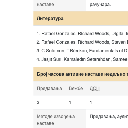
наставе
рачунара.
Литература
Rafael Gonzales, Richard Woods, Digital I
Rafael Gonzales, Richard Woods, Steven Ed
C.Solomon, T.Breckon, Fundamentals of Di
Jasjit Suri, Kamaledin Setarehdan, Samee
Број часова активне наставе недељно 
Предавања
Вежбе
ДОН
3
1
1
Методе извођења
Предавања, аудит
наставе