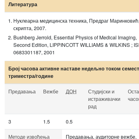
Литература
Нуклеарна медицинска техника, Предраг Маринковић
скрипта, 2007.
Bushberg Jerrold, Essential Physics of Medical Imaging,
Second Edition, LIPPINCOTT WILLIAMS & WILKINS ; I
0683301187, 2001
Број часова активне наставе недељно током семест
триместра/године
Предавања
Вежбе
ДОН
Студијски и
Оста
истраживачки
часо
рад
3
1.5
0.5
Методе извођења
Предавања, аудиторне вежбе,