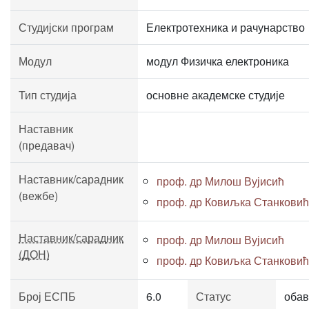
Студијски програм
Електротехника и рачунарство
Модул
модул Физичка електроника
Тип студија
основне академске студије
Наставник
(предавач)
Наставник/сарадник
проф. др Милош Вујисић
(вежбе)
проф. др Ковиљка Станковић
Наставник/сарадник
проф. др Милош Вујисић
(ДОН)
проф. др Ковиљка Станковић
Број ЕСПБ
6.0
Статус
обав