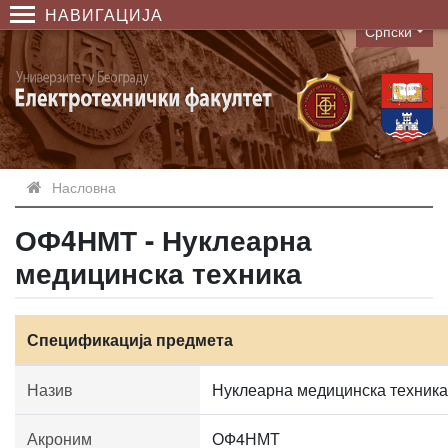
НАВИГАЦИЈА
Српски
Language
Насловна
ОФ4НМТ - Нуклеарна
медицинска техника
Спецификација предмета
Назив
Нуклеарна медицинска техника
Акроним
ОФ4НМТ