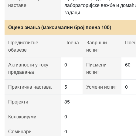
наставе
лабораторијске вежбе и домаћ
задаци
Оцена знања (максимални број поена 100)
Предиспитне
Поена
Завршни
Пое
обавезе
испит
Активности у току
0
Писмени
60
предавања
испит
Практична настава
5
Усмени испит
0
Пројекти
35
Колоквијуми
0
Семинари
0