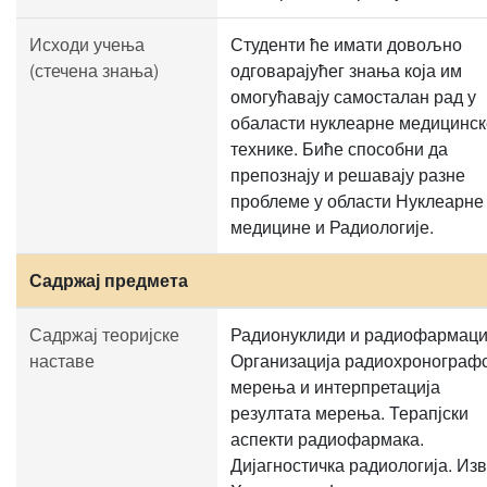
Исходи учења
Студенти ће имати довољно
(стечена знања)
одговарајућег знања која им
омогућавају самосталан рад у
обаласти нуклеарне медицинск
технике. Биће способни да
препознају и решавају разне
проблеме у области Нуклеарне
медицине и Радиологије.
Садржај предмета
Садржај теоријске
Радионуклиди и радиофармаци
наставе
Организација радиохронограф
мерења и интерпретација
резултата мерења. Терапјски
аспекти радиофармака.
Дијагностичка радиологија. Из