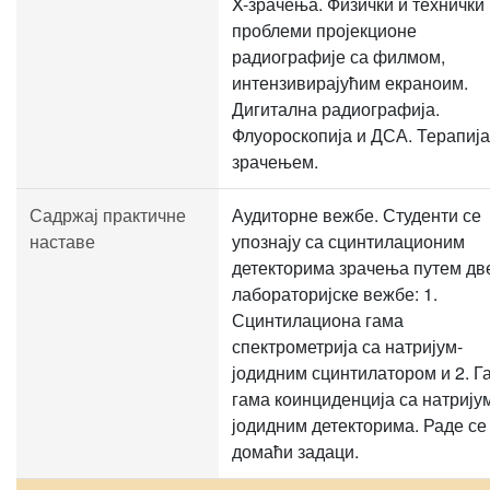
X-зрачења. Физички и технички
проблеми пројекционе
радиографије са филмом,
интензивирајућим екраноим.
Дигитална радиографија.
Флуороскопија и ДСА. Терапија
зрачењем.
Садржај практичне
Аудиторне вежбе. Студенти се
наставе
упознају са сцинтилационим
детекторима зрачења путем дв
лабораторијске вежбе: 1.
Сцинтилациона гама
спектрометрија са натријум-
јодидним сцинтилатором и 2. Г
гама коинциденција са натрију
јодидним детекторима. Раде се
домаћи задаци.