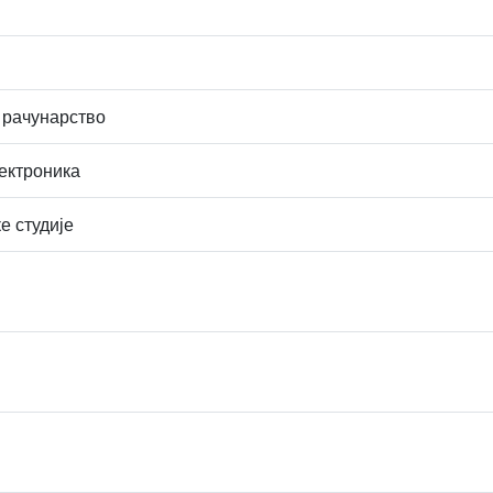
 рачунарство
ектроника
е студије