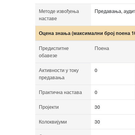
Методе извођења
Предавања, аудит
наставе
Оцена знања (максимални број поена 1
Предиспитне
Поена
обавезе
Активности у току
0
предавања
Практична настава
0
Пројекти
30
Колоквијуми
30