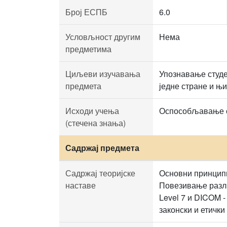
Број ЕСПБ
6.0
Условљност другим
Нема
предметима
Циљеви изучавања
Упознавање студе
предмета
једне стране и њ
Исходи учења
Оспособљавање ст
(стечена знања)
Садржај предмета
Садржај теоријске
Основни принципи
наставе
Повезивање различ
Level 7 и DICOM -
законски и етичк