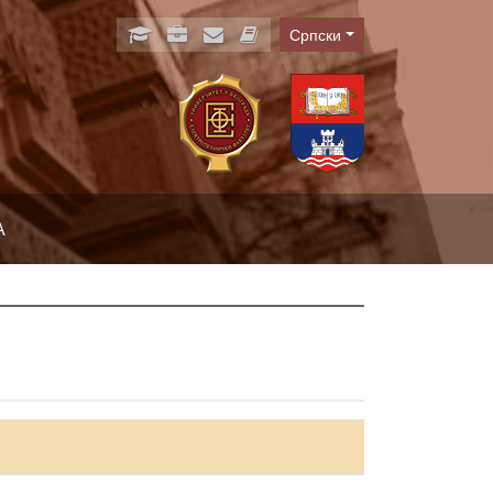
Српски
Language
А