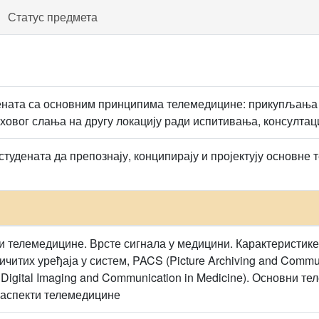
Статус предмета
ната са основним принципима телемедицине: прикупљања м
иховог слања на другу локацију ради испитивања, консултац
удената да препознају, конципирају и пројектују основне 
 телемедицине. Врсте сигнала у медицини. Карактеристике
итих уређаја у систем, PACS (Picture Archiving and Commun
 Digital Imaging and Communication in Medicine). Основни т
и аспекти телемедицине