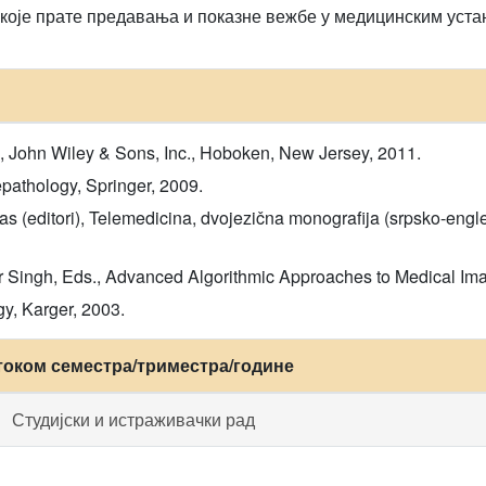
које прате предавања и показне вежбе у медицинским уста
 John Wiley & Sons, Inc., Hoboken, New Jersey, 2011.
pathology, Springer, 2009.
ricas (editori), Telemedicina, dvojezična monografija (srpsko-e
r Singh, Eds., Advanced Algorithmic Approaches to Medical Im
y, Karger, 2003.
током семестра/триместра/године
Студијски и истраживачки рад