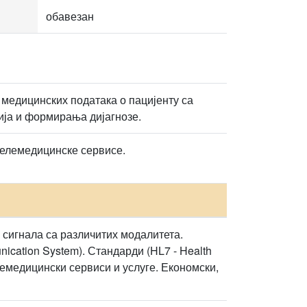
обавезан
едицинских података о пацијенту са
ија и формирања дијагнозе.
телемедицинске сервисе.
 сигнала са различитих модалитета.
ication System). Стандарди (HL7 - Health
елемедицински сервиси и услуге. Економски,