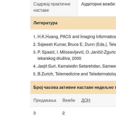
Садржај практичне
Аудиторне вежбе 
наставе
Литература
H.K.Huang, PACS and Imaging Informatics,
Sajeesh Kumar, Bruce E. Dunn (Eds.), Tele
P. Spasić, I. Milosavljević, O. Jančić-Zgu
lekarskog društva, 2000
Jasjit Suri, Kamaledin Setarehdan, Samee
B.Zurich, Telemedicine and Teledermatolog
Број часова активне наставе недељно 
Предавања
Вежбе
ДОН
3
2