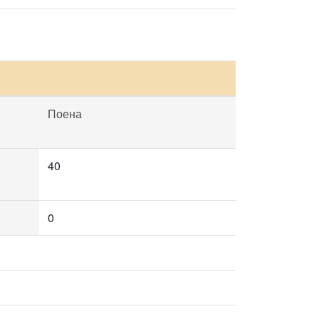
Поена
40
0