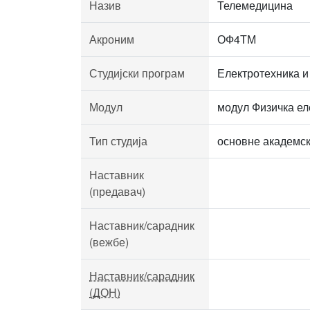
Назив
Телемедицина
Акроним
ОФ4ТМ
Студијски програм
Електротехника и
Модул
модул Физичка ел
Тип студија
основне академск
Наставник
(предавач)
Наставник/сарадник
(вежбе)
Наставник/сарадник
(ДОН)