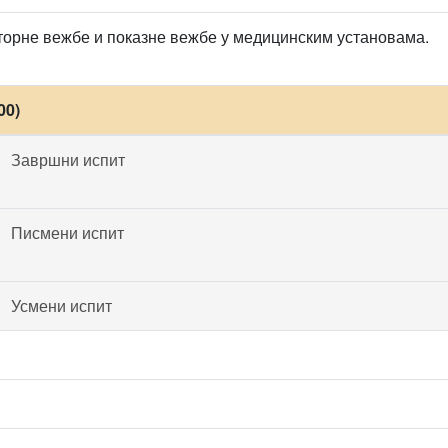
орне вежбе и показне вежбе у медицинским установама.
00)
Завршни испит
Писмени испит
Усмени испит