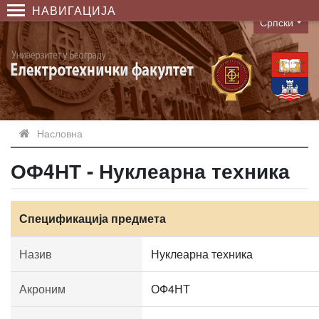
НАВИГАЦИЈА
Српски
Language
Насловна
ОФ4НТ - Нуклеарна техника
Спецификација предмета
Назив
Нуклеарна техника
Акроним
ОФ4НТ