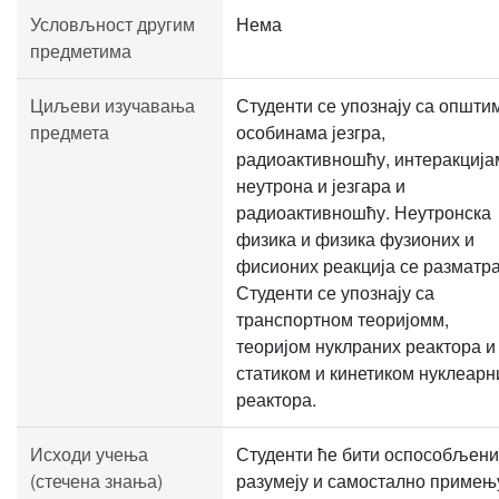
Условљност другим
Нема
предметима
Циљеви изучавања
Студенти се упознају са општи
предмета
особинама језгра,
радиоактивношћу, интеракција
неутрона и језгара и
радиоактивношћу. Неутронска
физика и физика фузионих и
фисионих реакција се разматра
Студенти се упознају са
транспортном теоријомм,
теоријом нуклраних реактора и
статиком и кинетиком нуклеарн
реактора.
Исходи учења
Студенти ће бити оспособљени
(стечена знања)
разумеју и самостално примењ