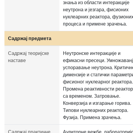
знања из области интеракције
неутрона и језгара, фисионих
нуклеарних реактора, фузиони
процеса и примене зрачења.
Садржај предмета
Садржај теоријске
Неутронске интеракције и
наставе
ефикасни пресеци. Умножаванј
успоравање неутрона. Критичн
димензије и статички параметр
фисионог нуклеарног реактора.
Промена реактивности реакто
са временом. Затровање.
Конверзија и изгарање горива.
Типови нуклеарних реактора.
Фузија. Примена зрачења.
Садржај практичне
Аудиторне вежбе. лабораториј