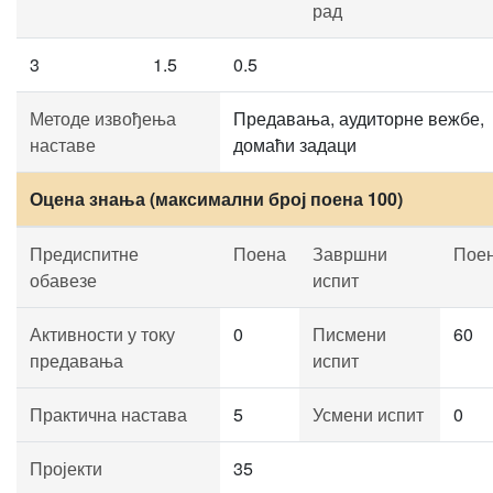
рад
3
1.5
0.5
Методе извођења
Предавања, аудиторне вежбе,
наставе
домаћи задаци
Оцена знања (максимални број поена 100)
Предиспитне
Поена
Завршни
Пое
обавезе
испит
Активности у току
0
Писмени
60
предавања
испит
Практична настава
5
Усмени испит
0
Пројекти
35