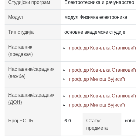
Студијски програм
Електротехника и рачунарство
Модул
модул Физичка електроника
Тип студија
основне академске студије
Наставник
проф. др Ковиљка Станковић
(предавач)
Наставник/сарадник
проф. др Ковиљка Станковић
(вежбе)
проф. др Милош Вујисић
Наставник/сарадник
проф. др Ковиљка Станковић
(ДОН)
проф. др Милош Вујисић
Број ЕСПБ
6.0
Статус
избо
предмета