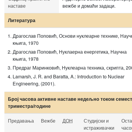
наставе
вежбе и домаћи задаци.
Литература
Драгослав Поповић, Основи нуклеарне технике, Науч
књига, 1970
Драгослав Поповић, Нуклаерна енергетика, Научна
књига, 1978
Предраг Маринковић, Нуклеарна техника, скрипта, 20
Lamarsh, J. R. and Baratta, A.: Introduction to Nuclear
Engineering, (2001).
Број часова активне наставе недељно током семест
триместра/године
Предавања
Вежбе
ДОН
Студијски и
Оста
истраживачки
часо