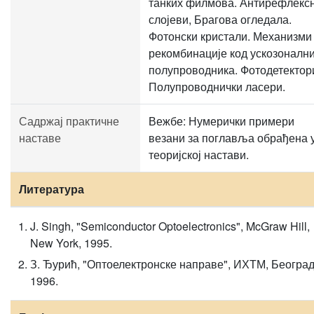
танких филмова. Антирефлекс
слојеви, Брагова огледала.
Фотонски кристали. Механизми
рекомбинације код ускозоналн
полупроводника. Фотодетектор
Полупроводнички ласери.
Садржај практичне
Вежбе: Нумерички примери
наставе
везани за поглавља обрађена 
теоријској настави.
Литература
J. Singh, "Semiconductor Optoelectronics", McGraw Hill,
New York, 1995.
З. Ђурић, "Оптоелектронске направе", ИХТМ, Београд
1996.