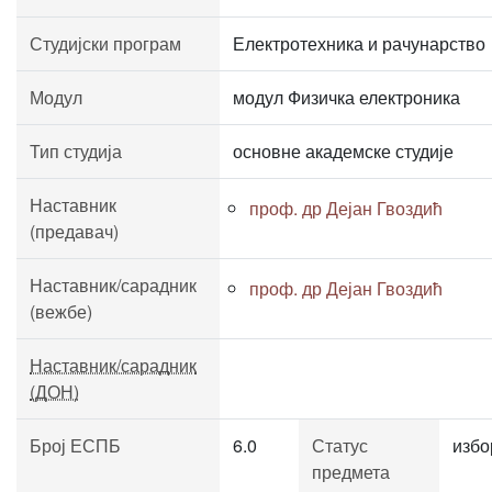
Студијски програм
Електротехника и рачунарство
Модул
модул Физичка електроника
Тип студија
основне академске студије
Наставник
проф. др Дејан Гвоздић
(предавач)
Наставник/сарадник
проф. др Дејан Гвоздић
(вежбе)
Наставник/сарадник
(ДОН)
Број ЕСПБ
6.0
Статус
избо
предмета