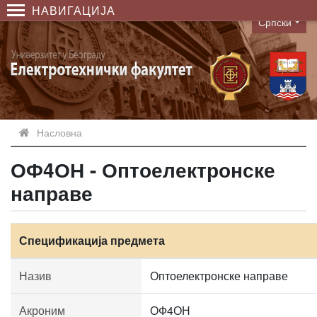
НАВИГАЦИЈА
Српски
Language
Насловна
ОФ4ОН - Оптоелектронске
направе
Спецификација предмета
Назив
Оптоелектронске направе
Акроним
ОФ4ОН