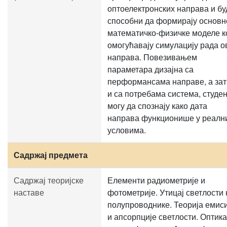
оптоелектронских направа и бу
способни да формирају основн
математичко-физичке моделе к
омогућавају симулацију рада о
направа. Повезивањем
параметара дизајна са
перформансама направе, а за
и са потребама система, студе
могу да спознају како дата
направа функционише у реалн
условима.
Садржај предмета
Садржај теоријске
Елементи радиометрије и
наставе
фотометрије. Утицај светлости 
полупроводнике. Теорија емиси
и апсорпције светлости. Оптика