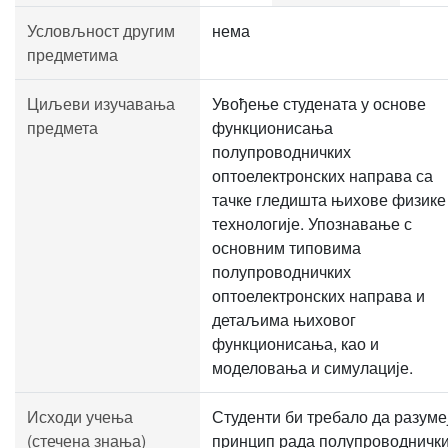
Условљност другим
нема
предметима
Циљеви изучавања
Увођење студената у основе
предмета
функционисања
полупроводничких
оптоелектронских направа са
тачке гледишта њихове физике
технологије. Упознавање с
основним типовима
полупроводничких
оптоелектронских направа и
детаљима њиховог
функционисања, као и
моделовања и симулације.
Исходи учења
Студенти би требало да разуме
(стечена знања)
принцип рада полупроводничк