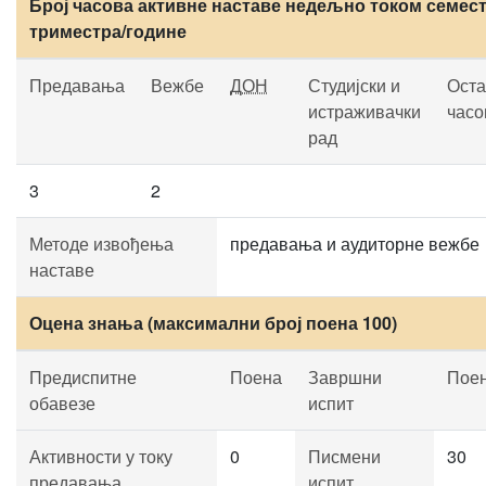
Број часова активне наставе недељно током семест
триместра/године
Предавања
Вежбе
ДОН
Студијски и
Оста
истраживачки
часо
рад
3
2
Методе извођења
предавања и аудиторне вежбе
наставе
Оцена знања (максимални број поена 100)
Предиспитне
Поена
Завршни
Пое
обавезе
испит
Активности у току
0
Писмени
30
предавања
испит