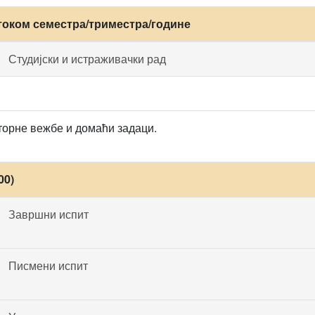
током семестра/триместра/године
Студијски и истраживачки рад
орне вежбе и домаћи задаци.
00)
Завршни испит
Писмени испит