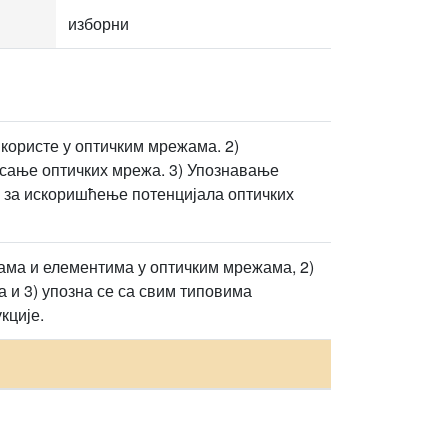
изборни
користе у оптичким мрежама. 2)
исање оптичких мрежа. 3) Упознавање
 за искоришћење потенцијала оптичких
тама и елементима у оптичким мрежама, 2)
а и 3) упозна се са свим типовима
кције.