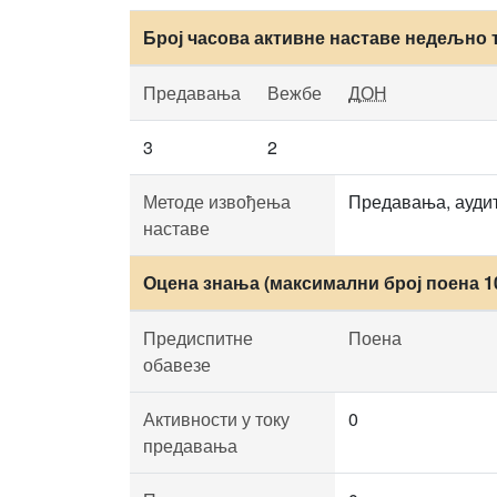
Број часова активне наставе недељно 
Предавања
Вежбе
ДОН
3
2
Методе извођења
Предавања, аудит
наставе
Оцена знања (максимални број поена 1
Предиспитне
Поена
обавезе
Активности у току
0
предавања