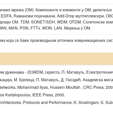
тичких мрежа (ОМ). Компоненте и елементи у ОМ: делитељи 
, EDFA, Rаманови појачавачи, Add-Drop мултиплексери, OX
 дизајн ОМ. TDM. SONET/SDH. WDM. OTDM. Солитонске ком
 WAN. МАN. PON. FTTx. WON. LAN. Мерења у ОМ.
ма која се баве производњом оптичких комуникационих сис
 дужинама - (D)WDM, скрипта, П. Матавуљ, Електротехничк
кација, М. Бјелица, П. Матавуљ, Д. Гвоздић, Академска миса
Networks, Mohammad Ilyas, Hussein Mouftah , CRC Press, 200
os Kartalopoulos, IEEE Press, 2000.
rchitectures, Protocols and Performance, K. Sivalingam, S. S