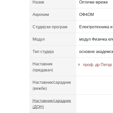
Назив
Оптичке мреже
Акроним
ОФ4ОМ
Студијски програм
Електротехника и
Модул
модул Физичка ел
Тип студија
основне академск
Наставник
проф. др Пета
(предавач)
Наставник/сарадник
(вежбе)
Наставник/сарадник
(ДОН)