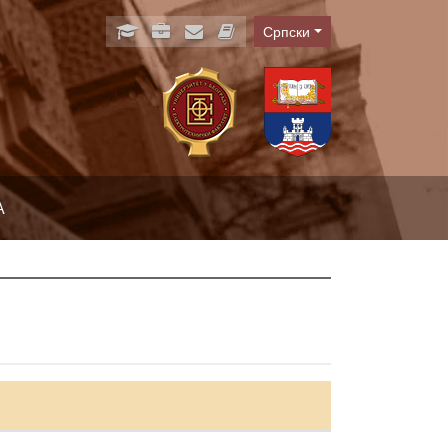
Српски
Language
А