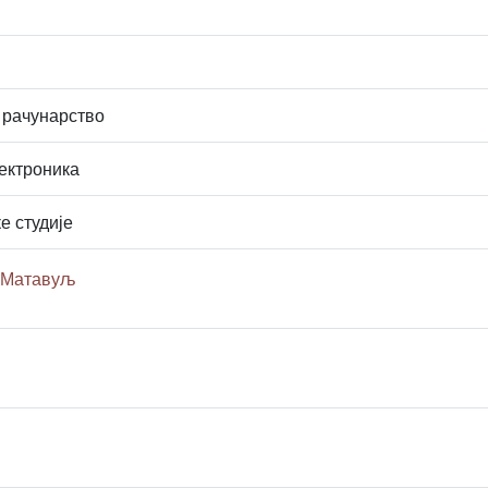
 рачунарство
ектроника
е студије
р Матавуљ