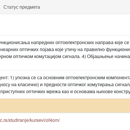
Статус предмета
нкционисања напредних оптоелектронских направа које се 
еарних оптичких појава које утичу на правилно функцион
ерном оптичком комутацијом сигнала. 4) Објашњење начина
удент: 1) упозна се са основним оптоелектронским компонен
дносу на класично) и предности оптичког комутирања сигнал
и приступних оптичких мрежа као и основама њихове констру
ac.rs/studiranje/kursevi/of4om/