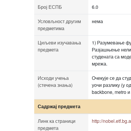
Број ЕСПБ
6.0
Условљност другим
нема
предметима
Циљеви изучавања
1) Разумевање фу
предмета
Разјашњење нелин
студената са мод
мрежа.
Исходи учења
Очекује се да ст
(стечена знања)
уочи разлику (у о
backbone, metro 
Садржај предмета
Линк ка страници
http://nobel.etf.bg.
предмета