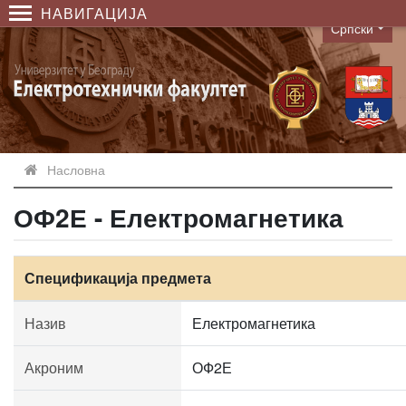
НАВИГАЦИЈА
Српски
Language
Насловна
ОФ2Е - Електромагнетика
Спецификација предмета
Назив
Електромагнетика
Акроним
ОФ2Е