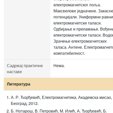
електромагнетског поља.
Максвелове једначине. Закасн
потенцијали. Униформни равни
електромагнетски таласи.
Одбијање и преламање. Вођен
електромагнетски таласи. Водо
Зрачење електромагнетских
таласа. Антене. Електромагнет
компатибилност.
Садржај практичне
Нема.
наставе
Литература
А. Р. Ђорђевић, Електромагнетика, Академска мисао,
Београд, 2012.
Б. Нотарош, В. Петровић, М. Илић, А. Ђорђевић, Б.