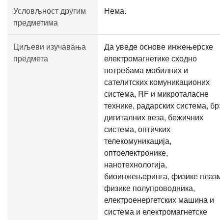
Условљност другим
Нема.
предметима
Циљеви изучавања
Да уведе основе инжењерске
предмета
електромагнетике сходно
потребама мобилних и
сателитских комуникационих
система, RF и микроталасне
технике, радарских система, бр
дигиталних веза, бежичних
система, оптичких
телекомуникација,
оптоелектронике,
нанотехнологија,
биоинжењеринга, физике плаз
физике полупроводника,
електроенергетских машина и
система и електромагнетске