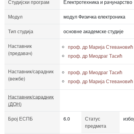
Студијски програм
Електротехника и рачунарство
Модул
модул Физичка електроника
Тип студија
основне академске студије
Наставник
проф. др Марија Стевановић
(предавач)
проф. др Миодраг Тасић
Наставник/сарадник
проф. др Миодраг Тасић
(вежбе)
проф. др Марија Стевановић
Наставник/сарадник
(ДОН)
Број ЕСПБ
6.0
Статус
избо
предмета