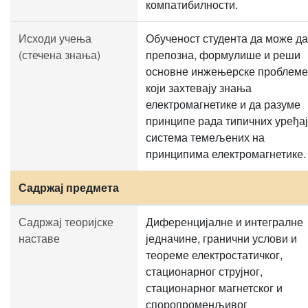
компатибилности.
Исходи учења
Обученост студента да може да
(стечена знања)
препозна, формулише и реши
основне инжењерске проблеме
који захтевају знања
електромагнетике и да разуме
принципе рада типичних уређај
система темељених на
принципима електромагнетике.
Садржај предмета
Садржај теоријске
Диференцијалне и интегралне
наставе
једначине, гранични услови и
теореме електростатичког,
стационарног струјног,
стационарног магнетског и
споропроменљивог