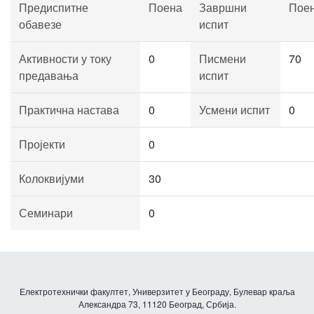
Предиспитне
Поена
Завршни
Пое
обавезе
испит
Активности у току
0
Писмени
70
предавања
испит
Практична настава
0
Усмени испит
0
Пројекти
0
Колоквијуми
30
Семинари
0
Електротехнички факултет, Универзитет у Београду, Булевар краља
Александра 73, 11120 Београд, Србија.