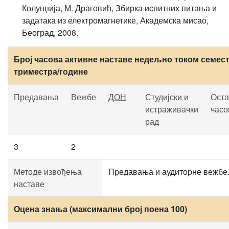
Колунџија, М. Драговић, Збирка испитних питања и
задатака из електромагнетике, Академска мисао,
Београд, 2008.
Број часова активне наставе недељно током семест
триместра/године
Предавања
Вежбе
ДОН
Студијски и
Оста
истраживачки
часо
рад
3
2
Методе извођења
Предавања и аудиторне вежбе
наставе
Оцена знања (максимални број поена 100)