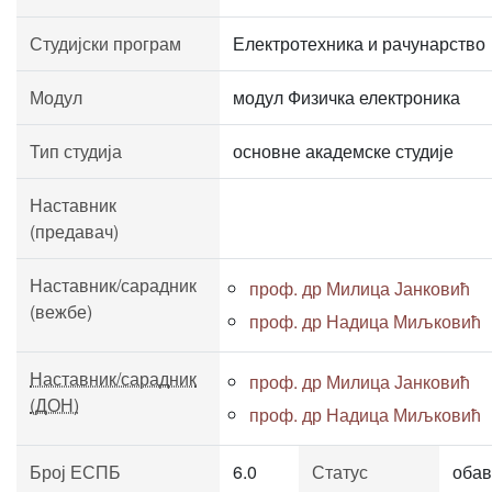
Студијски програм
Електротехника и рачунарство
Модул
модул Физичка електроника
Тип студија
основне академске студије
Наставник
(предавач)
Наставник/сарадник
проф. др Милица Јанковић
(вежбе)
проф. др Надица Миљковић
Наставник/сарадник
проф. др Милица Јанковић
(ДОН)
проф. др Надица Миљковић
Број ЕСПБ
6.0
Статус
обав