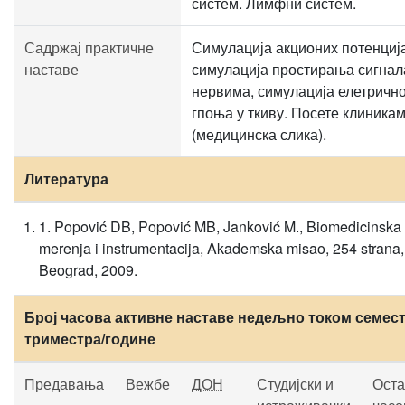
систем. Лимфни систем.
Садржај практичне
Симулација акционих потенциј
наставе
симулација простирања сигнал
нервима, симулација елетричн
гпоња у ткиву. Посете клиника
(медицинска слика).
Литература
1. Popović DB, Popović MB, Janković M., Biomedicinska
merenja i instrumentacija, Akademska misao, 254 strana,
Beograd, 2009.
Број часова активне наставе недељно током семест
триместра/године
Предавања
Вежбе
ДОН
Студијски и
Оста