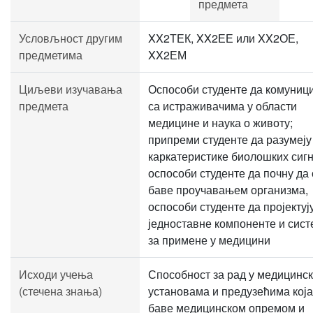
предмета
Условљност другим
XX2ТЕК, XX2ЕЕ или XX2ОЕ,
предметима
XX2ЕМ
Циљеви изучавања
Оспособи студенте да комуниц
предмета
са истраживачима у области
медицине и наука о животу;
припреми студенте да разумеју
каркатеристике биолошких сигн
оспособи студенте да почну да 
баве проучавањем организма,
оспособи студенте да пројектуј
једноставне компоненте и сис
за примене у медицини
Исходи учења
Способност за рад у медицинс
(стечена знања)
установама и предузећима која
баве медицинском опремом и