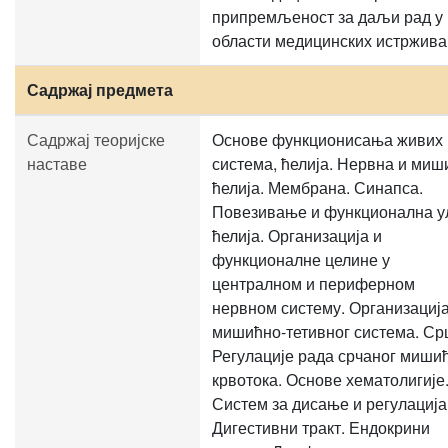
припремљеност за даљи рад у
области медицинских истржив
Садржај предмета
Садржај теоријске
Основе функционисања живих
наставе
система, ћелија. Нервна и миш
ћелија. Мембрана. Синапса.
Повезивање и функционална у
ћелија. Организација и
функционалне целине у
централном и периферном
нервном систему. Организациј
мишићно-тетивног система. Ср
Регулације рада срчаног миши
крвотока. Основе хематолигије
Систем за дисање и регулација
Дигестивни тракт. Ендокрини