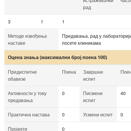
истраживачки
часо
рад
3
1
1
Методе извођења
Предавања, рад у лабораторији
наставе
посете клиникама
Оцена знања (максимални број поена 100)
Предиспитне
Поена
Завршни
Пое
обавезе
испит
Активности у току
0
Писмени
40
предавања
испит
Практична настава
0
Усмени испит
0
Пројекти
0