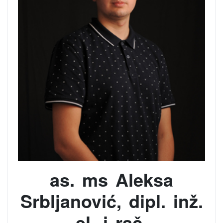
as. ms Aleksa
Srbljanović, dipl. inž.
el. i rač.