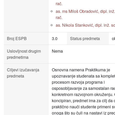
rač.
as. ms Miloš Obradović, dipl. inž. 
rač.
as. Nikola Stanković, dipl. inž. s
Broj ESPB
3.0
Status predmeta
o
Uslovljnost drugim
Nema
predmetima
Ciljevi izučavanja
Osnovna namena Praktikuma je
predmeta
upoznavanje studenata sa komple
procesom razvoja programa i
osposobljavanje za samostalan ra
konkretnom razvojnom okruženju.
koncipiran, predmet ima za cilj da 
praktično nauči studente primeni 
onoga što su čuli na nastavi iz pr