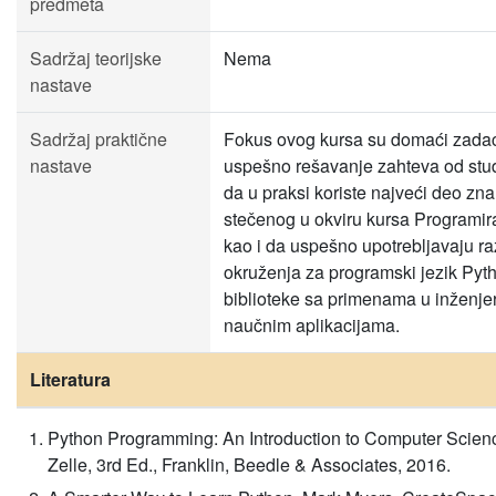
predmeta
Sadržaj teorijske
Nema
nastave
Sadržaj praktične
Fokus ovog kursa su domaći zadaci
nastave
uspešno rešavanje zahteva od stu
da u praksi koriste najveći deo zna
stečenog u okviru kursa Programir
kao i da uspešno upotrebljavaju r
okruženja za programski jezik Pyth
biblioteke sa primenama u inženjer
naučnim aplikacijama.
Literatura
Python Programming: An Introduction to Computer Scien
Zelle, 3rd Ed., Franklin, Beedle & Associates, 2016.