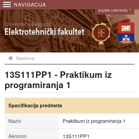
NAVIGACIJA
Srpski (latinica)
Language
Naslovna
13S111PP1 - Praktikum iz
programiranja 1
Specifikacija predmeta
Naziv
Praktikum iz programiranja 1
Akronim
13S111PP1