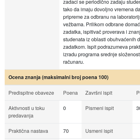
zadaci se periodično zadaju stude
tako da imaju dovoljno vremena d
pripreme za odbranu na laboratori
vežbama. Prilikom odbrane doma
zadatka, ispitivač proverava i znan
studenata iz oblasti obuhvaćenih
zadatkom. Ispit podrazumeva prak
izradu programa srednje složenost
računaru.
Ocena znanja (maksimalni broj poena 100)
Predispitne obaveze
Poena
Završni ispit
P
Aktivnosti u toku
0
Pismeni ispit
3
predavanja
Praktična nastava
70
Usmeni ispit