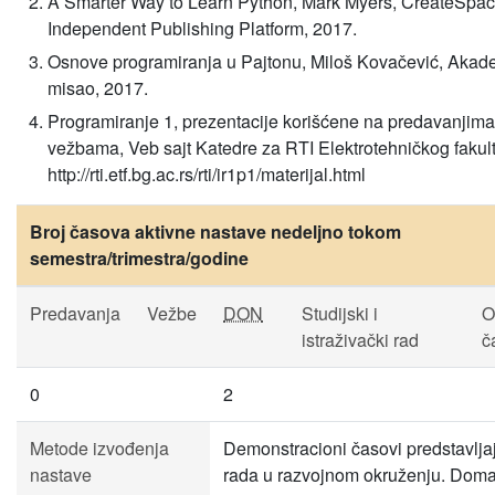
A Smarter Way to Learn Python, Mark Myers, CreateSpa
Independent Publishing Platform, 2017.
Osnove programiranja u Pajtonu, Miloš Kovačević, Aka
misao, 2017.
Programiranje 1, prezentacije korišćene na predavanjima
vežbama, Veb sajt Katedre za RTI Elektrotehničkog fakult
http://rti.etf.bg.ac.rs/rti/ir1p1/materijal.html
Broj časova aktivne nastave nedeljno tokom
semestra/trimestra/godine
Predavanja
Vežbe
DON
Studijski i
O
istraživački rad
č
0
2
Metode izvođenja
Demonstracioni časovi predstavlja
nastave
rada u razvojnom okruženju. Doma