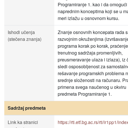
Programiranje 1. kao i da omogući
naprednim konceptima koji se u m
meri izlažu u osnovnom kursu.
Ishodi učenja
Znanje osnovnih koncepata rada 
(stečena znanja)
razvojnim okruženjima (izvršavanj
programa korak po korak, praćenje
trenutnog sadržaja promenljivih,
preusmeravanje ulaza i izlaza), iz
sledi osposobljenost za samostaln
rešavanje programskih problema ma
srednje složenosti na računaru. Pr
primena svega naučenog u okviru
predmeta Programiranje 1.
Sadržaj predmeta
Link ka stranici
https://rti.etf.bg.ac.rs/rti/ir1pp1/ind