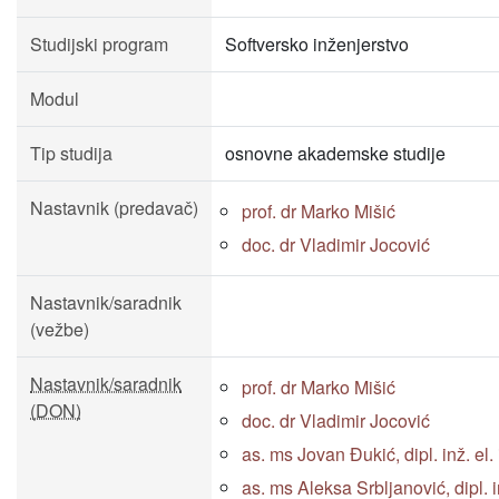
Studijski program
Softversko inženjerstvo
Modul
Tip studija
osnovne akademske studije
Nastavnik (predavač)
prof. dr Marko Mišić
doc. dr Vladimir Jocović
Nastavnik/saradnik
(vežbe)
Nastavnik/saradnik
prof. dr Marko Mišić
(DON)
doc. dr Vladimir Jocović
as. ms Jovan Đukić, dipl. inž. el. 
as. ms Aleksa Srbljanović, dipl. in