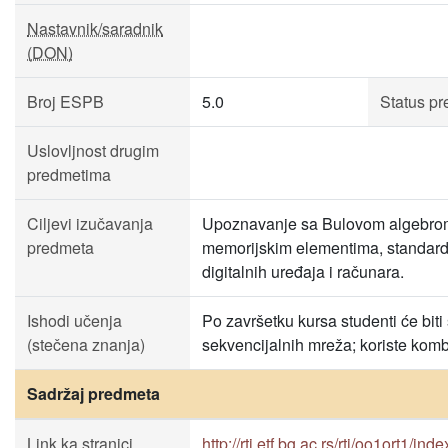
Nastavnik/saradnik
(DON)
Broj ESPB
5.0
Status p
Uslovljnost drugim
predmetima
Ciljevi izučavanja
Upoznavanje sa Bulovom algebrom,
predmeta
memorijskim elementima, standard
digitalnih uređaja i računara.
Ishodi učenja
Po završetku kursa studenti će biti
(stečena znanja)
sekvencijalnih mreža; koriste komb
Sadržaj predmeta
Link ka stranici
http://rti.etf.bg.ac.rs/rti/oo1ort1/ind