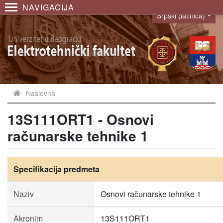
NAVIGACIJA
Srpski (latinica)
Language
Naslovna
13S111ORT1 - Osnovi
računarske tehnike 1
Specifikacija predmeta
Naziv
Osnovi računarske tehnike 1
Akronim
13S111ORT1