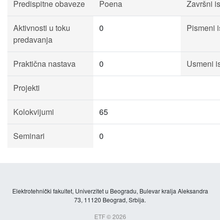
Predispitne obaveze
Poena
Završni is
Aktivnosti u toku
0
Pismeni i
predavanja
Praktična nastava
0
Usmeni is
Projekti
Kolokvijumi
65
Seminari
0
Elektrotehnički fakultet, Univerzitet u Beogradu, Bulevar kralja Aleksandra
73, 11120 Beograd, Srbija.
ETF © 2026