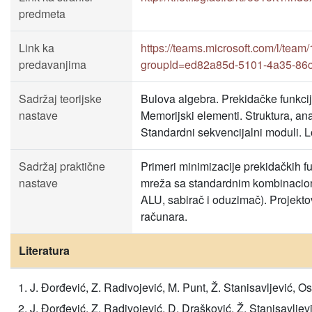
predmeta
Link ka
https://teams.microsoft.com/l
predavanjima
groupId=ed82a85d-5101-4a35-86c
Sadržaj teorijske
Bulova algebra. Prekidačke funkcije
nastave
Memorijski elementi. Struktura, an
Standardni sekvencijalni moduli. 
Sadržaj praktične
Primeri minimizacije prekidačkih fu
nastave
mreža sa standardnim kombinacioni
ALU, sabirač i oduzimač). Projekto
računara.
Literatura
J. Đorđević, Z. Radivojević, M. Punt, Ž. Stanisavljević,
J. Đorđević, Z. Radivojević, D. Drašković, Ž. Stanisavlje