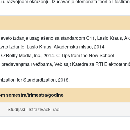
u u razvojnom okruženju. Izučavanje elemenata teorije i testir
 deveto izdanje usaglašeno sa standardom C11, Laslo Kraus, A
tvrto izdanje, Laslo Kraus, Akademska misao, 2014.
 O’Reilly Media, Inc., 2014. C Tips from the New School
 predavanjima i vežbama, Veb sajt Katedre za RTI Elektrotehnič
ization for Standardization, 2018.
om semestra/trimestra/godine
Studijski i istraživački rad