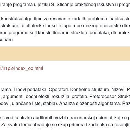
tiranje programa u jeziku S. Sticanje praktičnog iskustva u prog
 konstruišu algoritme za rešavanje zadatih problema, napišu slo
strukture i bibliotečke funkcije, upotrebe makroprocesorske direkti
e programe koji koriste linearne strukture podataka, dinamičke s
čunaru.
/rti/ir1p2/index_oo.html
rama. Tipovi podataka. Operatori. Kontrolne strukture. Nizovi.
, argumenti, bočni efekti, rekurzija, prototip. Pretprocesor. Strukt
edovi, ulančane liste, stabla). Analiza složenosti algoritama. Ra
 izvodi u okviru auditornih vežbi u računarskoj učionici, koje u 
 Za svaku temu obrađuje se skup primera i zadataka sa rešenjim