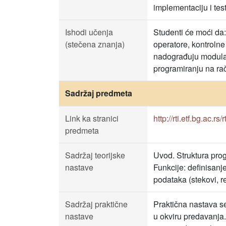
implementaciju i tes
Ishodi učenja
Studenti će moći da:
(stečena znanja)
operatore, kontrolne 
nadograđuju modularn
programiranju na ra
Sadržaj predmeta
Link ka stranici
http://rti.etf.bg.ac.rs
predmeta
Sadržaj teorijske
Uvod. Struktura prog
nastave
Funkcije: definisanje
podataka (stekovi, r
Sadržaj praktične
Praktična nastava se
nastave
u okviru predavanja.