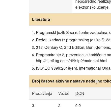
neposredno realizuj
elektronsko učenje.
Literatura
Programski jezik S sa rešenim zadacima,
Rešeni zadaci iz programskog jezika S, če
21st Century C, 2nd Edition, Ben Klemens,
Programiranje 2, prezentacije korišćene na
http://rti.etf.bg.ac.rs/rti/ir1p2/materijal.html
ISO/IEC 9899:2018(en), International Organ
Broj časova aktivne nastave nedeljno tok
Predavanja
Vežbe
DON
3
2
0.2