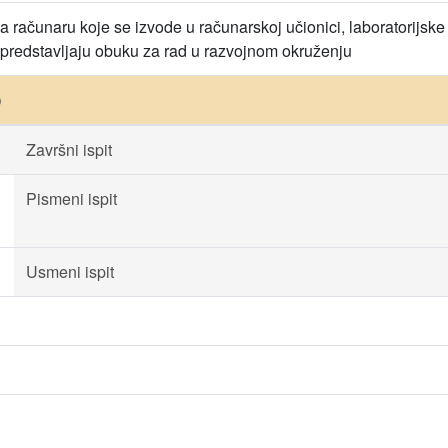
a računaru koje se izvode u računarskoj učionici, laboratorij
 predstavljaju obuku za rad u razvojnom okruženju
)
Završni ispit
Pismeni ispit
Usmeni ispit