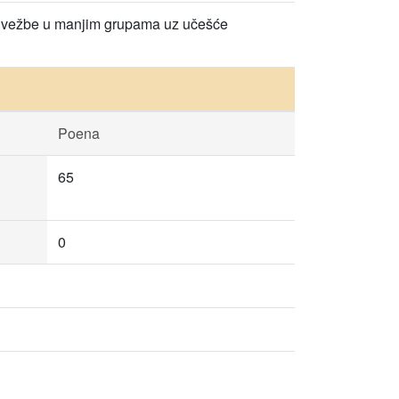
ske vežbe u manjim grupama uz učešće
Poena
65
0