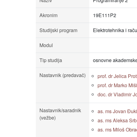
Naziv
Programiranje 2
Akronim
19E111P2
Studijski program
Elektrotehnika i rač
Modul
Tip studija
osnovne akademske 
Nastavnik (predavač)
prof. dr Jelica Prot
prof. dr Marko Miš
doc. dr Vladimir J
Nastavnik/saradnik
as. ms Jovan Đukić, 
(vežbe)
as. ms Aleksa Srblja
as. ms Miloš Obrado