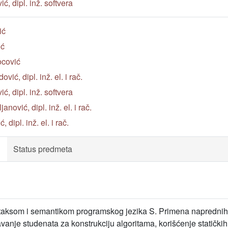
ć, dipl. inž. softvera
ić
ić
ocović
vić, dipl. inž. el. i rač.
ć, dipl. inž. softvera
nović, dipl. inž. el. i rač.
dipl. inž. el. i rač.
Status predmeta
taksom i semantikom programskog jezika S. Primena naprednih
vanje studenata za konstrukciju algoritama, korišćenje statičkih