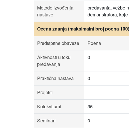
Metode izvođenja
predavanja, vežbe n
nastave
demonstratora, koje
Ocena znanja (maksimalni broj poena 100
Predispitne obaveze
Poena
Aktivnosti u toku
0
predavanja
Praktična nastava
0
Projekti
Kolokvijumi
35
Seminari
0