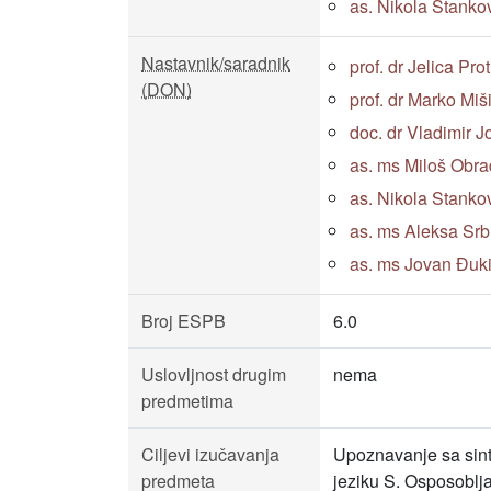
as. Nikola Stankovi
Nastavnik/saradnik
prof. dr Jelica Prot
(DON)
prof. dr Marko Miš
doc. dr Vladimir J
as. ms Miloš Obrado
as. Nikola Stankovi
as. ms Aleksa Srblja
as. ms Jovan Đukić, 
Broj ESPB
6.0
Uslovljnost drugim
nema
predmetima
Ciljevi izučavanja
Upoznavanje sa sin
predmeta
jeziku S. Osposoblja