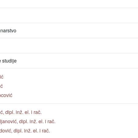
unarstvo
studije
ić
ić
ocović
dipl. inž. el. i rač.
nović, dipl. inž. el. i rač.
vić, dipl. inž. el. i rač.