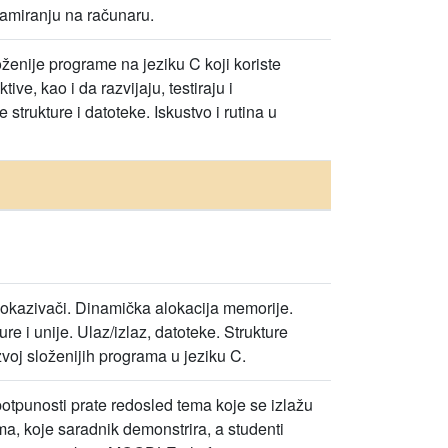
ramiranju na računaru.
ženije programe na jeziku C koji koriste
ve, kao i da razvijaju, testiraju i
trukture i datoteke. Iskustvo i rutina u
 Pokazivači. Dinamička alokacija memorije.
ure i unije. Ulaz/izlaz, datoteke. Strukture
zvoj složenijih programa u jeziku C.
potpunosti prate redosled tema koje se izlažu
a, koje saradnik demonstrira, a studenti