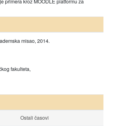
anje primera kroz MOODLE platformu za
kademska misao, 2014.
kog fakulteta,
Ostali časovi