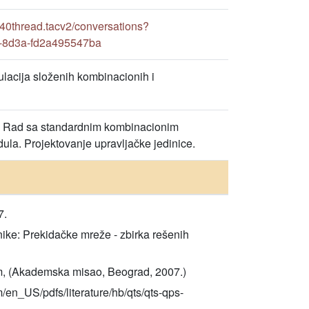
0thread.tacv2/conversations?
-8d3a-fd2a495547ba
ulacija složenih kombinacionih i
er. Rad sa standardnim kombinacionim
la. Projektovanje upravljačke jedinice.
7.
hnike: Prekidačke mreže - zbirka rešenih
kum, (Akademska misao, Beograd, 2007.)
en_US/pdfs/literature/hb/qts/qts-qps-