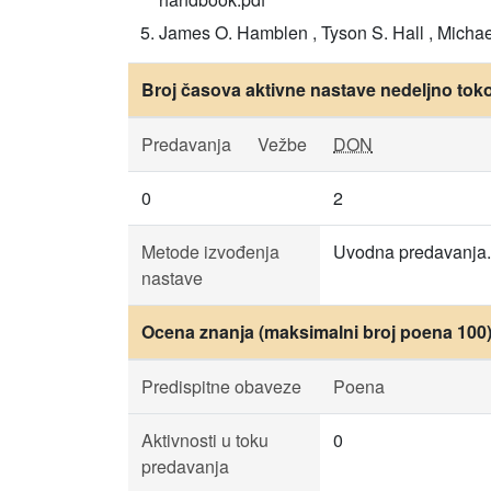
James O. Hamblen , Tyson S. Hall , Michae
Broj časova aktivne nastave nedeljno tok
Predavanja
Vežbe
DON
0
2
Metode izvođenja
Uvodna predavanja. 
nastave
Ocena znanja (maksimalni broj poena 100
Predispitne obaveze
Poena
Aktivnosti u toku
0
predavanja