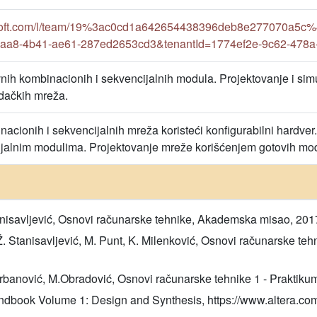
osoft.com/l/team/19%3ac0cd1a642654438396deb8e277070a5c%4
6aa8-4b41-ae61-287ed2653cd3&tenantId=1774ef2e-9c62-478a
nih kombinacionih i sekvencijalnih modula. Projektovanje i sim
idačkih mreža.
nacionih i sekvencijalnih mreža koristeći konfigurabilni hardv
jalnim modulima. Projektovanje mreže korišćenjem gotovih modu
tanisavljević, Osnovi računarske tehnike, Akademska misao, 201
Ž. Stanisavljević, M. Punt, K. Milenković, Osnovi računarske te
N.Grbanović, M.Obradović, Osnovi računarske tehnike 1 - Prakti
ndbook Volume 1: Design and Synthesis, https://www.altera.com/