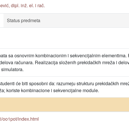
ić, dipl. inž. el. i rač.
Status predmeta
ta sa osnovnim kombinacionim i sekvencijalnim elementima. R
 delova računara. Realizacija složenih prekidačkih mreža i del
 simulatora.
tudenti će biti sposobni da: razumeju strukturu prekidačkih mre
ža; koriste kombinacione i sekvencijalne module.
/rti/oo1pot/index.html