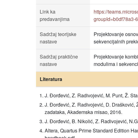
Link ka
https://teams.micr
predavanjima
groupId=b0df78a3-
Sadržaj teorijske
Projektovanje osnov
nastave
sekvencijalnih prek
Sadržaj praktične
Projektovanje kombi
nastave
modulima i sekvenci
Literatura
J. Đorđević, Z. Radivojević, M. Punt, Ž. S
J. Đorđević, Z. Radivojević, D. Drašković, 
zadataka, Akademska misao, 2016.
J. Đorđević, B. Nikolić, Z. Radivojević, 
Altera, Quartus Prime Standard Edition Ha
handbook.pdf