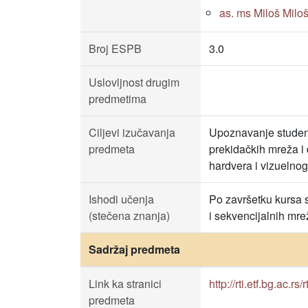
as. ms Miloš Milošev
Broj ESPB
3.0
Uslovljnost drugim
predmetima
Ciljevi izučavanja
Upoznavanje studena
predmeta
prekidačkih mreža i
hardvera i vizuelnog
Ishodi učenja
Po završetku kursa s
(stečena znanja)
i sekvencijalnih mre
Sadržaj predmeta
Link ka stranici
http://rti.etf.bg.ac.rs
predmeta