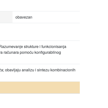
obavezan
azumevanje strukture i funkcionisanja
ova računara pomoću konfigurabilnog
ža; obavljaju analizu i sintezu kombinacionih