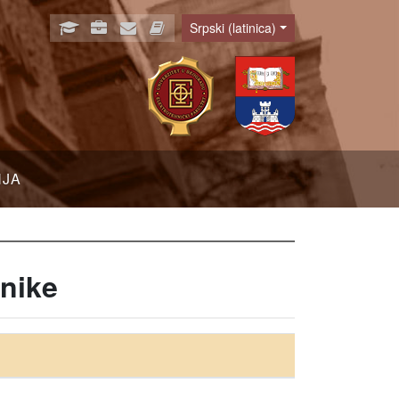
Srpski (latinica)
Language
NJA
nike