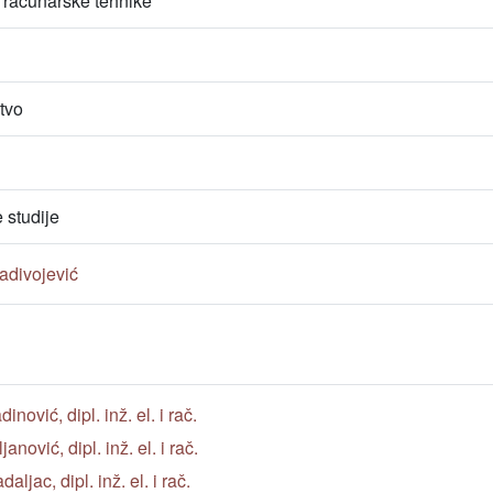
 računarske tehnike
tvo
studije
Radivojević
nović, dipl. inž. el. i rač.
nović, dipl. inž. el. i rač.
ljac, dipl. inž. el. i rač.