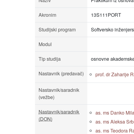
Naziv
Praktikum iz osnova
Akronim
13S111PORT
Studijski program
Softversko inženjers
Modul
Tip studija
osnovne akademske 
Nastavnik (predavač)
prof. dr Zaharije 
Nastavnik/saradnik
(vežbe)
Nastavnik/saradnik
as. ms Danko Miladi
(DON)
as. ms Aleksa Srblja
as. ms Teodora Rada