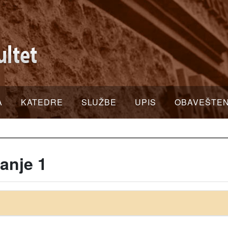
A
KATEDRE
SLUŽBE
UPIS
OBAVEŠTE
anje 1