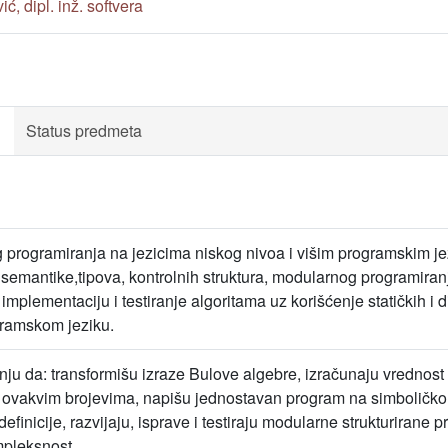
ć, dipl. inž. softvera
Status predmeta
programiranja na jezicima niskog nivoa i višim programskim jez
 semantike,tipova, kontrolnih struktura, modularnog programira
 implementaciju i testiranje algoritama uz korišćenje statičkih i
ramskom jeziku.
tanju da: transformišu izraze Bulove algebre, izračunaju vredno
a ovakvim brojevima, napišu jednostavan program na simbolič
efinicije, razvijaju, isprave i testiraju modularne strukturiran
mpleksnost.