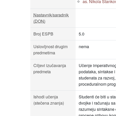
as. Nikola Stankovi
Nastavnik/saradnik
(DON)
Broj ESPB
5.0
Uslovljnost drugim
nema
predmetima
Ciljevi izučavanja
Učenje imperativnog 
predmeta
podataka, sintakse i
studenata za razvoj,
proceduralnom prog
Ishodi učenja
Studenti će biti u s
(stečena znanja)
dvojke i računaju s
razumeju sintaksne d
procene njihovu ko