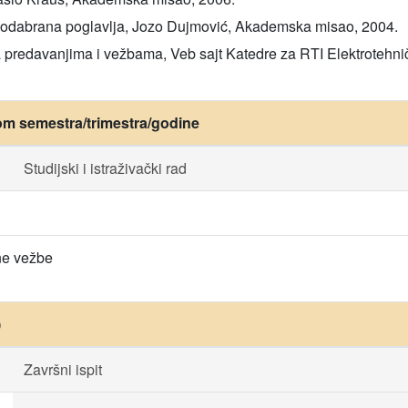
 - odabrana poglavlja, Jozo Dujmović, Akademska misao, 2004.
 predavanjima i vežbama, Veb sajt Katedre za RTI Elektrotehnič
om semestra/trimestra/godine
Studijski i istraživački rad
ne vežbe
)
Završni ispit