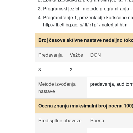
Programski jezici i metode programiranja
Programiranje 1, prezentacije korišćene na
http://rti.etf.bg.ac.rs/rti/ir1p1/materijal.html
Broj časova aktivne nastave nedeljno tok
Predavanja
Vežbe
DON
3
2
Metode izvođenja
predavanja, auditor
nastave
Ocena znanja (maksimalni broj poena 100
Predispitne obaveze
Poena