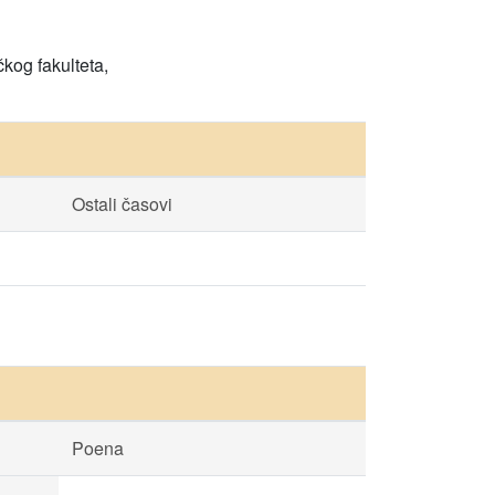
kog fakulteta,
Ostali časovi
Poena