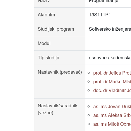
Naziv
Programiranje 1
Akronim
13S111P1
Studijski program
Softversko inženjers
Modul
Tip studija
osnovne akademske 
Nastavnik (predavač)
prof. dr Jelica Prot
prof. dr Marko Miš
doc. dr Vladimir J
Nastavnik/saradnik
as. ms Jovan Đukić, 
(vežbe)
as. ms Aleksa Srblja
as. ms Miloš Obrado