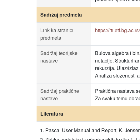
Sadržaj predmeta
Link ka stranici
https://rti.etf.bg.ac.r
predmeta
Sadržaj teorijske
Bulova algebra i bi
nastave
notacije. Strukturir
rekurzija. Ulaz/izla
Analiza složenosti a
Sadržaj praktične
Praktična nastava se
nastave
Za svaku temu obrađ
Literatura
Pascal User Manual and Report, K. Jensen, N
Zbirka zadataka iz programskih jezika 1, 