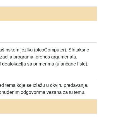
mašinskom jeziku (picoComputer). Sintaksne
arizacija programa, prenos argumenata,
i dealokacija sa primerima (ulančane liste).
led tema koje se izlažu u okviru predavanja.
 ponuđenim odgovorima vezana za tu temu.