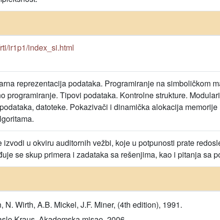
s/rti/ir1p1/index_si.html
narna reprezentacija podataka. Programiranje na simboličkom 
ano programiranje. Tipovi podataka. Kontrolne strukture. Modul
z podataka, datoteke. Pokazivači i dinamička alokacija memorije 
lgoritama.
 izvodi u okviru auditornih vežbi, koje u potpunosti prate redos
uje se skup primera i zadataka sa rešenjima, kao i pitanja sa
. Wirth, A.B. Mickel, J.F. Miner, (4th edition), 1991.
Laslo Kraus, Akademska misao, 2006.