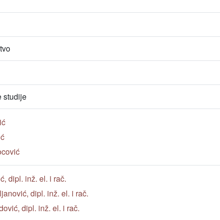
tvo
studije
ić
ić
ocović
dipl. inž. el. i rač.
nović, dipl. inž. el. i rač.
vić, dipl. inž. el. i rač.