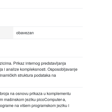
obavezan
icima. Prikaz internog predstavljanja
nja i analize kompleksnosti. Osposobljavanje
 dinamičkih struktura podataka na
st broja na osnovu prikaza u komplementu
kom mašinskom jeziku picoComputer-a,
e programe na višem programskom jeziku i