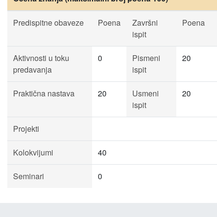
Predispitne obaveze
Poena
Završni
Poena
ispit
Aktivnosti u toku
0
Pismeni
20
predavanja
ispit
Praktična nastava
20
Usmeni
20
ispit
Projekti
Kolokvijumi
40
Seminari
0