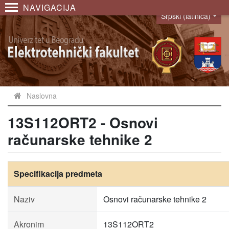
NAVIGACIJA
Srpski (latinica)
Language
Naslovna
13S112ORT2 - Osnovi
računarske tehnike 2
Specifikacija predmeta
Naziv
Osnovi računarske tehnike 2
Akronim
13S112ORT2