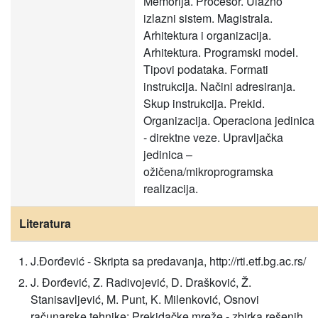
Memorija. Procesor. Ulazno
izlazni sistem. Magistrala.
Arhitektura i organizacija.
Arhitektura. Programski model.
Tipovi podataka. Formati
instrukcija. Načini adresiranja.
Skup instrukcija. Prekid.
Organizacija. Operaciona jedinica
- direktne veze. Upravljačka
jedinica –
ožičena/mikroprogramska
realizacija.
Literatura
J.Đorđević - Skripta sa predavanja, http://rti.etf.bg.ac.rs/
J. Đorđević, Z. Radivojević, D. Drašković, Ž.
Stanisavljević, M. Punt, K. Milenković, Osnovi
računarske tehnike: Prekidačke mreže - zbirka rešenih