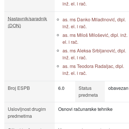
inž. el. i rač.
Nastavnik/saradnik
as. ms Danko Miladinović, dipl.
(DON)
inž. el. i rač.
as. ms Miloš Milošević, dipl. inž.
el. i rač.
as. ms Aleksa Srbljanović, dipl.
inž. el. i rač.
as. ms Teodora Radaljac, dipl.
inž. el. i rač.
Broj ESPB
6.0
Status
obavezan
predmeta
Uslovljnost drugim
Osnovi računarske tehnike
predmetima