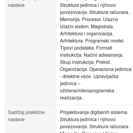
nastave
Struktura jedinica i njihovo
povezovanje. Struktura računara.
Memorija. Procesor. Ulazno
izlazni sistem. Magistrala.
Arhitektura i organizacija.
Arhitektura. Programski model.
Tipovi podataka. Formati
instrukcija. Načini adresiranja.
Skup instrukcija. Prekid.
Organizacija. Operaciona jedinica
- direktne veze. Upravljačka
jedinica –
ožičena/mikroprogramska
realizacija.
Sadržaj praktične
Projektovanje digitalnih sistema.
nastave
Struktura jedinica i njihovo
povezovanje. Struktura računara.