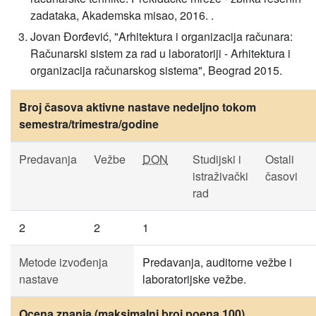
zadataka, Akademska misao, 2016. .
Jovan Đorđević, "Arhitektura i organizacija računara:
Računarski sistem za rad u laboratoriji - Arhitektura i
organizacija računarskog sistema", Beograd 2015.
Broj časova aktivne nastave nedeljno tokom
semestra/trimestra/godine
Predavanja
Vežbe
DON
Studijski i
Ostali
istraživački
časovi
rad
2
2
1
Metode izvođenja
Predavanja, auditorne vežbe i
nastave
laboratorijske vežbe.
Ocena znanja (maksimalni broj poena 100)