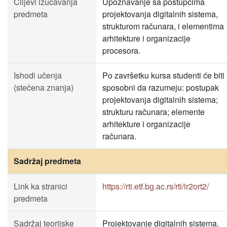
Ciljevi izučavanja
Upoznavanje sa postupcima
predmeta
projektovanja digitalnih sistema,
strukturom računara, i elementima
arhitekture i organizacije
procesora.
Ishodi učenja
Po završetku kursa studenti će biti
(stečena znanja)
sposobni da razumeju: postupak
projektovanja digitalnih sistema;
strukturu računara; elemente
arhitekture i organizacije
računara.
Sadržaj predmeta
Link ka stranici
https://rti.etf.bg.ac.rs/rti/ir2ort2/
predmeta
Sadržaj teorijske
Projektovanje digitalnih sistema.