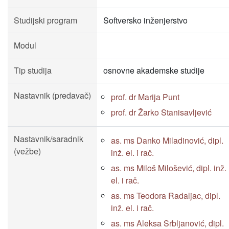
Studijski program
Softversko inženjerstvo
Modul
Tip studija
osnovne akademske studije
Nastavnik (predavač)
prof. dr Marija Punt
prof. dr Žarko Stanisavljević
Nastavnik/saradnik
as. ms Danko Miladinović, dipl.
(vežbe)
inž. el. i rač.
as. ms Miloš Milošević, dipl. inž.
el. i rač.
as. ms Teodora Radaljac, dipl.
inž. el. i rač.
as. ms Aleksa Srbljanović, dipl.