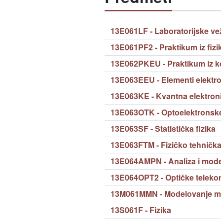
13E061LF - Laboratorijske vež
13E061PF2 - Praktikum iz fizi
13E062PKEU - Praktikum iz ko
13E063EEU - Elementi elektro
13E063KE - Kvantna elektron
13E063OTK - Optoelektronsk
13E063SF - Statistička fizika
13E063FTM - Fizičko tehničk
13E064AMPN - Analiza i mode
13E064OPT2 - Optičke teleko
13M061MMN - Modelovanje mi
13S061F - Fizika