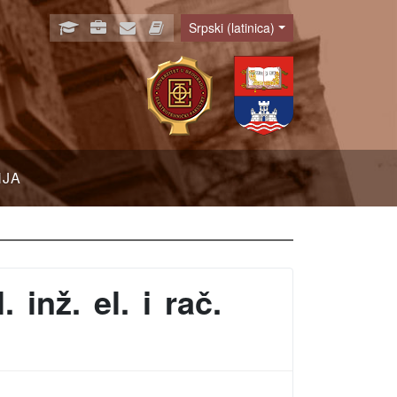
Srpski (latinica)
Language
NJA
inž. el. i rač.