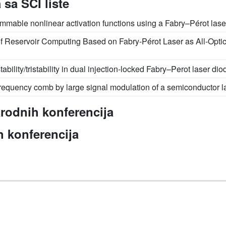
sa SCI liste
ammable nonlinear activation functions using a Fabry–Pérot lase
Reservoir Computing Based on Fabry-Pérot Laser as All-Optic
tability/tristability in dual injection-locked Fabry–Perot laser dio
 frequency comb by large signal modulation of a semiconductor l
rodnih konferencija
 konferencija