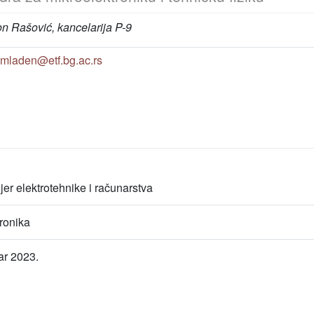
on Rašović, kancelarija P-9
mladen@etf.bg.ac.rs
jer elektrotehnike i računarstva
tronika
ar 2023.