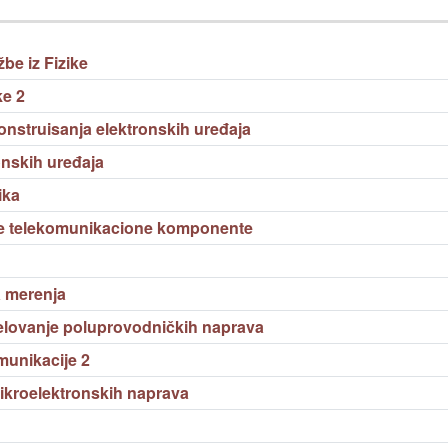
be iz Fizike
ke 2
nstruisanja elektronskih uređaja
nskih uređaja
ika
e telekomunikacione komponente
a merenja
lovanje poluprovodničkih naprava
munikacije 2
kroelektronskih naprava