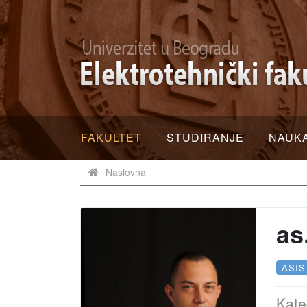
FAKULTET
STUDIRANJE
NAUK
Naslovna
as
ASIS
Kate