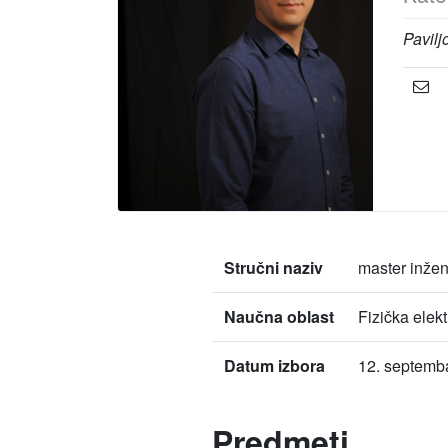
Pavilj
Stručni naziv
master inžen
Naučna oblast
Fizička elek
Datum izbora
12. septemb
Predmeti