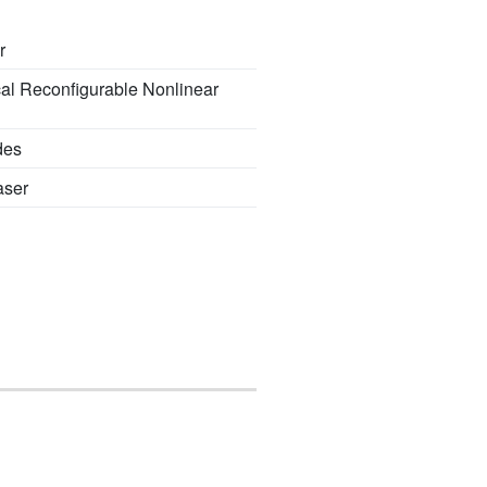
r
al Reconfigurable Nonlinear
des
aser