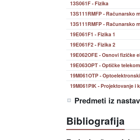
13S061F - Fizika
13S111RMFP - Računarsko mod
13S111RMFP - Računarsko mod
19E061F1 - Fizika 1
19E061F2 - Fizika 2
19E062OFE - Osnovi fizičke e
19E063OPT - Optičke telekom
19M061OTP - Optoelektronski
19M061PIK - Projektovanje i k
Predmeti iz nasta
Bibliografija