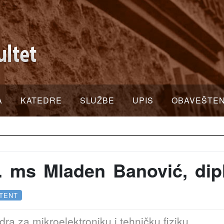
A
KATEDRE
SLUŽBE
UPIS
OBAVEŠTE
. ms Mladen Banović, dipl. 
TENT
dra za mikroelektroniku i tehničku fiziku