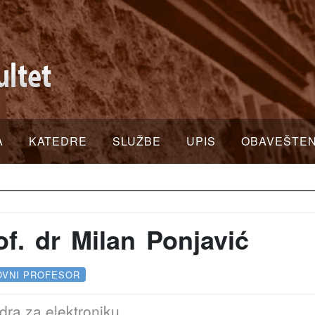
A
KATEDRE
SLUŽBE
UPIS
OBAVEŠTE
of. dr Milan Ponjavić
OVNI PROFESOR
dra za elektroniku