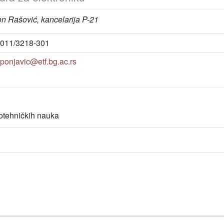
on Rašović, kancelarija P-21
011/3218-301
ponjavic@etf.bg.ac.rs
rotehničkih nauka