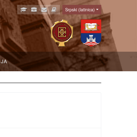
Srpski (latinica)
Language
NJA