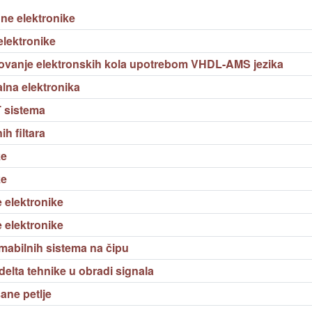
ne elektronike
elektronike
ovanje elektronskih kola upotrebom VHDL-AMS jezika
lna elektronika
T sistema
h filtara
ke
ke
 elektronike
 elektronike
abilnih sistema na čipu
lta tehnike u obradi signala
ane petlje