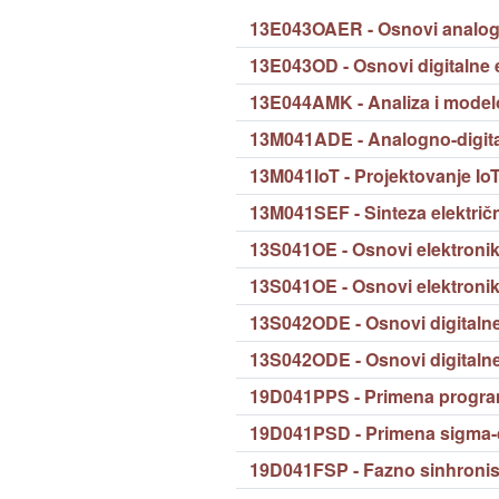
13E043OAER - Osnovi analog
13E043OD - Osnovi digitalne 
13E044AMK - Analiza i model
13M041ADE - Analogno-digita
13M041IoT - Projektovanje Io
13M041SEF - Sinteza električni
13S041OE - Osnovi elektroni
13S041OE - Osnovi elektroni
13S042ODE - Osnovi digitalne
13S042ODE - Osnovi digitalne
19D041PPS - Primena program
19D041PSD - Primena sigma-de
19D041FSP - Fazno sinhronis