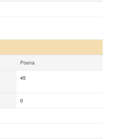
Poena
45
0