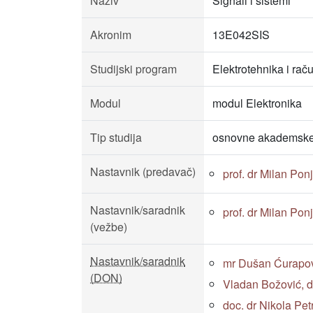
Naziv
Signali i sistemi
Akronim
13E042SIS
Studijski program
Elektrotehnika i rač
Modul
modul Elektronika
Tip studija
osnovne akademske 
Nastavnik (predavač)
prof. dr Milan Pon
Nastavnik/saradnik
prof. dr Milan Pon
(vežbe)
Nastavnik/saradnik
mr Dušan Ćurapov, 
(DON)
Vladan Božović, dip
doc. dr Nikola Pet