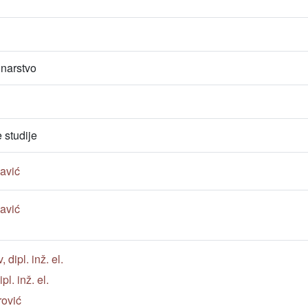
unarstvo
studije
javić
javić
dipl. inž. el.
l. inž. el.
rović