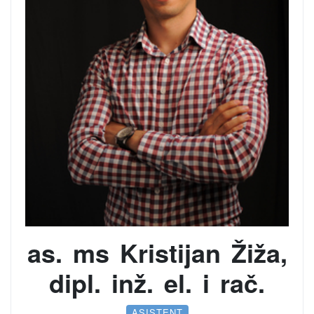
as. ms Kristijan Žiža,
dipl. inž. el. i rač.
ASISTENT