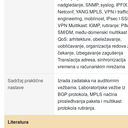
nadgledanje, SNMP, syslog, IPFIX
Netconf, YANG MPLS, VPN i traffi
engineering, mobilnost, IPsec i SS
VPN Multikast: IGMP, rutiranje: PI
SM/DM, među-domenski multikast
QoS: arhitekture, obeležavanje,
uobličavanje, organizacija redova 
čekanje, izbegavanje zagušenja
Translacija adresa, sinhronizacija
vremena u računarskim mrežama
Sadržaj praktične
Izrada zadataka na auditornim
nastave
vežbama. Laboratorijske vežbe iz
BGP protokola, MPLS načina
prosleđivanja paketa i multikast
protokola rutiranja.
Literatura