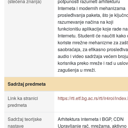
(stečena znanja)
potpunosti razumeti arhitekturu
Interneta i modernih mehanizama
prosleđivanja paketa, što je ključn
razumevanje načina na koji
funkcionišu aplikacije koje rade na
Internetu. Studenti će naučiti kako
koriste mrežne mehanizme za zašt
saobraćaja, za efikasno prosleđiv
audio i video sadržaja većem broj
korisnika preko mreže i rad u uslo
zagušenja u mreži.
Sadržaj predmeta
Link ka stranici
https://rti.etf.bg.ac.rs/rti/ir4roi/index
predmeta
Sadržaj teorijske
Arhitektura interneta i BGP, CDN
nastave
Upravljanje rač. mrežama, aktivno