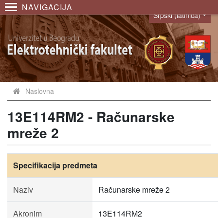
NAVIGACIJA
Srpski (latinica)
Language
Naslovna
13E114RM2 - Računarske
mreže 2
Specifikacija predmeta
Naziv
Računarske mreže 2
Akronim
13E114RM2