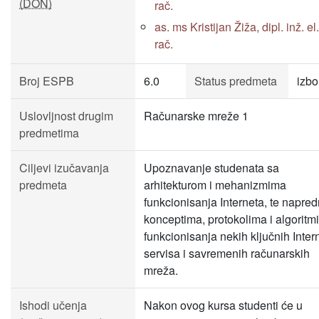
(DON)
rač.
as. ms Kristijan Žiža, dipl. inž. el.
rač.
Broj ESPB
6.0
Status predmeta
izbo
Uslovljnost drugim
Računarske mreže 1
predmetima
Ciljevi izučavanja
Upoznavanje studenata sa
predmeta
arhitekturom i mehanizmima
funkcionisanja Interneta, te napre
konceptima, protokolima i algorit
funkcionisanja nekih ključnih Inter
servisa i savremenih računarskih
mreža.
Ishodi učenja
Nakon ovog kursa studenti će u