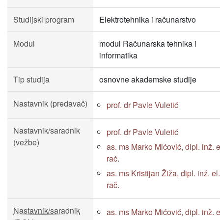
Studijski program
Elektrotehnika i računarstvo
Modul
modul Računarska tehnika i
informatika
Tip studija
osnovne akademske studije
Nastavnik (predavač)
prof. dr Pavle Vuletić
Nastavnik/saradnik
prof. dr Pavle Vuletić
(vežbe)
as. ms Marko Mićović, dipl. inž. el
rač.
as. ms Kristijan Žiža, dipl. inž. el.
rač.
Nastavnik/saradnik
as. ms Marko Mićović, dipl. inž. el