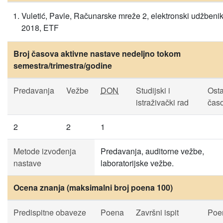
Vuletić, Pavle, Računarske mreže 2, elektronski udžbenik
2018, ETF
Broj časova aktivne nastave nedeljno tokom
semestra/trimestra/godine
Predavanja
Vežbe
DON
Studijski i
Osta
istraživački rad
časo
2
2
1
Metode izvođenja
Predavanja, auditorne vežbe,
nastave
laboratorijske vežbe.
Ocena znanja (maksimalni broj poena 100)
Predispitne obaveze
Poena
Završni ispit
Poe