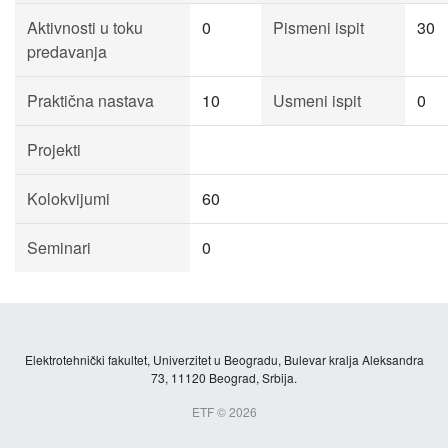
Aktivnosti u toku
0
Pismeni ispit
30
predavanja
Praktična nastava
10
Usmeni ispit
0
Projekti
Kolokvijumi
60
Seminari
0
Elektrotehnički fakultet, Univerzitet u Beogradu, Bulevar kralja Aleksandra
73, 11120 Beograd, Srbija.
ETF © 2026