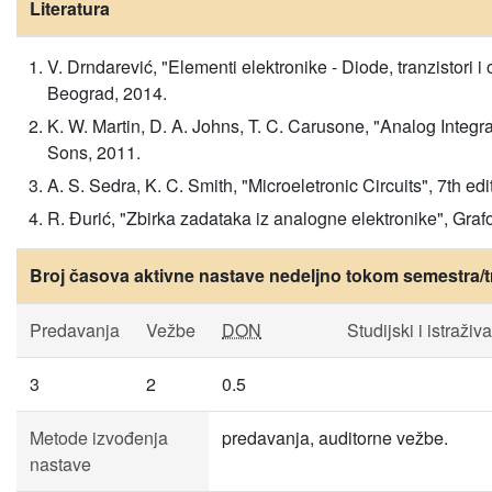
Literatura
V. Drndarević, "Elementi elektronike - Diode, tranzistori
Beograd, 2014.
K. W. Martin, D. A. Johns, T. C. Carusone, "Analog Integr
Sons, 2011.
A. S. Sedra, K. C. Smith, "Microeletronic Circuits", 7th ed
R. Đurić, "Zbirka zadataka iz analogne elektronike", Graf
Broj časova aktivne nastave nedeljno tokom semestra/t
Predavanja
Vežbe
DON
Studijski i istraživ
3
2
0.5
Metode izvođenja
predavanja, auditorne vežbe.
nastave