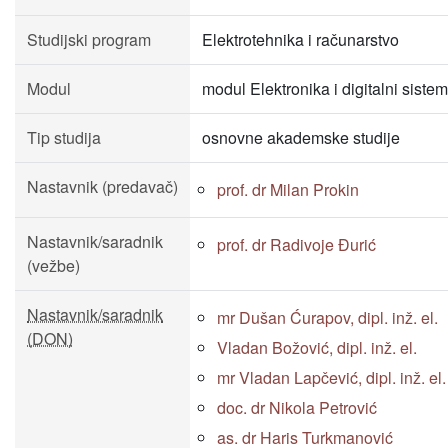
Studijski program
Elektrotehnika i računarstvo
Modul
modul Elektronika i digitalni sistem
Tip studija
osnovne akademske studije
Nastavnik (predavač)
prof. dr Milan Prokin
Nastavnik/saradnik
prof. dr Radivoje Đurić
(vežbe)
Nastavnik/saradnik
mr Dušan Ćurapov, dipl. inž. el.
(DON)
Vladan Božović, dipl. inž. el.
mr Vladan Lapčević, dipl. inž. el.
doc. dr Nikola Petrović
as. dr Haris Turkmanović