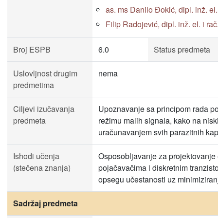
as. ms Danilo Đokić, dipl. inž. el. 
Filip Radojević, dipl. inž. el. i rač
Broj ESPB
6.0
Status predmeta
Uslovljnost drugim
nema
predmetima
Ciljevi izučavanja
Upoznavanje sa principom rada p
predmeta
režimu malih signala, kako na nisk
uračunavanjem svih parazitnih kapa
Ishodi učenja
Osposobljavanje za projektovanje 
(stečena znanja)
pojačavačima i diskretnim tranzis
opsegu učestanosti uz minimiziran
Sadržaj predmeta