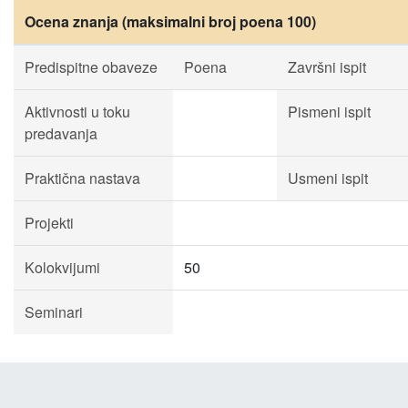
Ocena znanja (maksimalni broj poena 100)
Predispitne obaveze
Poena
Završni ispit
Aktivnosti u toku
Pismeni ispit
predavanja
Praktična nastava
Usmeni ispit
Projekti
Kolokvijumi
50
Seminari