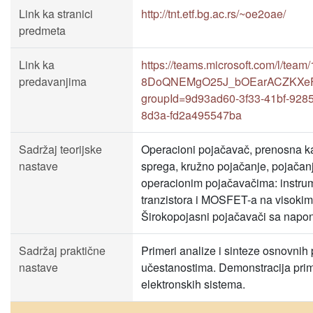
Link ka stranici
http://tnt.etf.bg.ac.rs/~oe2oae/
predmeta
Link ka
https://teams.microsoft.com/l/te
predavanjima
8DoQNEMgO25J_bOEarACZKXeFlKS
groupId=9d93ad60-3f33-41bf-928
8d3a-fd2a495547ba
Sadržaj teorijske
Operacioni pojačavač, prenosna kar
nastave
sprega, kružno pojačanje, pojačanj
operacionim pojačavačima: instrum
tranzistora i MOSFET-a na visokim 
Širokopojasni pojačavači sa napon
Sadržaj praktične
Primeri analize i sinteze osnovnih
nastave
učestanostima. Demonstracija prime
elektronskih sistema.