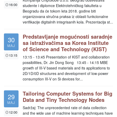
Kompanija ChipGlobe d.o.o. Beograd obaveštava
16:00
studente i diplomce Elektrotehničkog fakulteta u
Beogradu da će tokom leta 2018. godine biti
organizovana stručna praksa iz oblasti funkcionalne
verifikacije digitalnih integrisanih kola. Prezentacija st...
Predstavljanje mogućnosti saradnje
30
sa istraživačima sa Korea Institute
MAJ
of Science and Technology (KIST)
13:15
13:15 - 13:45 Presentation of KIST and collaboration
possibilities, Dr. Jin Dong Song 13:45 - 14:15 MBE
growth of III-V based materials and its applications to
2D/1D/0D structures and development of low-power
consumption III-V on Si devices for...
Tailoring Computer Systems for Big
29
Data and Tiny Technology Nodes
MAJ
Sadržaj: The unprecedented rate of data collection
12:00
and the wide use of machine learning techniques have