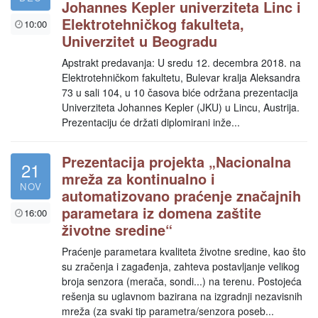
Johannes Kepler univerziteta Linc i
Elektrotehničkog fakulteta,
10:00
Univerzitet u Beogradu
Apstrakt predavanja: U sredu 12. decembra 2018. na
Elektrotehničkom fakultetu, Bulevar kralja Aleksandra
73 u sali 104, u 10 časova biće održana prezentacija
Univerziteta Johannes Kepler (JKU) u Lincu, Austrija.
Prezentaciju će držati diplomirani inže...
Prezentacija projekta „Nacionalna
21
mreža za kontinualno i
NOV
automatizovano praćenje značajnih
parametara iz domena zaštite
16:00
životne sredine“
Praćenje parametara kvaliteta životne sredine, kao što
su zračenja i zagađenja, zahteva postavljanje velikog
broja senzora (merača, sondi...) na terenu. Postojeća
rešenja su uglavnom bazirana na izgradnji nezavisnih
mreža (za svaki tip parametra/senzora poseb...