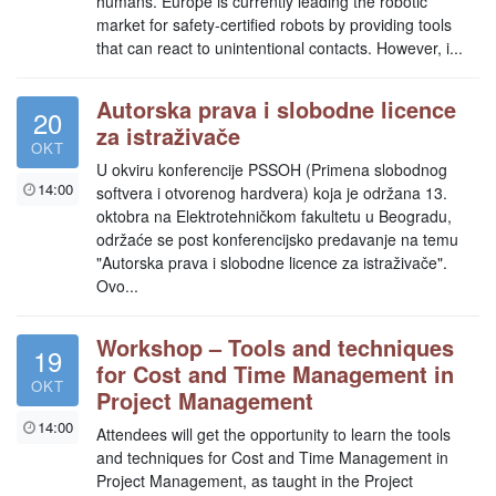
humans. Europe is currently leading the robotic
market for safety-certified robots by providing tools
that can react to unintentional contacts. However, i...
Autorska prava i slobodne licence
20
za istraživače
OKT
U okviru konferencije PSSOH (Primena slobodnog
14:00
softvera i otvorenog hardvera) koja je održana 13.
oktobra na Elektrotehničkom fakultetu u Beogradu,
održaće se post konferencijsko predavanje na temu
"Autorska prava i slobodne licence za istraživače".
Ovo...
Workshop – Tools and techniques
19
for Cost and Time Management in
OKT
Project Management
14:00
Attendees will get the opportunity to learn the tools
and techniques for Cost and Time Management in
Project Management, as taught in the Project