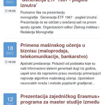
DEC
iznutra’
16:00
Pozivamo Vas na prezentaciju
monografije ’Generacija ETF 1967 - pogled iznutra’.
Prezentacija će se održati u svečanoj sali na prvom
spratu zgrade. Organizacioni odbor Zlatnog indeksa i
Redakcija Monografije
Primena mašinskog učenja u
18
biznisu (maloprodaja,
DEC
telekomunikacije, bankarstvo)
16:00
Apstrakt predavanja: Polazeći od podataka koje su
naši informacioni sistemi generisali dugi niz godina,
uspeli smo da napravimo pravu revoluciju primenjujući
najnovije algoritme mašinskog učenja. Upotrebom
neuronskih mreža i metode pojačanih gradijenat...
Prezentacija zajedničkog Erasmus+
12
programa za master studije između
DEC