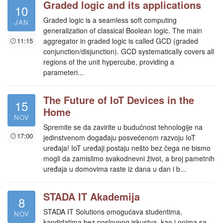
Graded logic and its applications
10
Graded logic is a seamless soft computing
JAN
generalization of classical Boolean logic. The main
11:15
aggregator in graded logic is called GCD (graded
conjunction/disjunction). GCD systematically covers all
regions of the unit hypercube, providing a
parameteri...
The Future of IoT Devices in the
15
Home
NOV
Spremite se da zavirite u budućnost tehnologije na
17:00
jedinstvenom događaju posvećenom razvoju IoT
uređaja! IoT uređaji postaju nešto bez čega ne bismo
mogli da zamislimo svakodnevni život, a broj pametnih
uređaja u domovima raste iz dana u dan i b...
STADA IT Akademija
8
STADA IT Solutions omogućava studentima,
NOV
kandidatima bez poslovnog iskustva, kao i onima sa