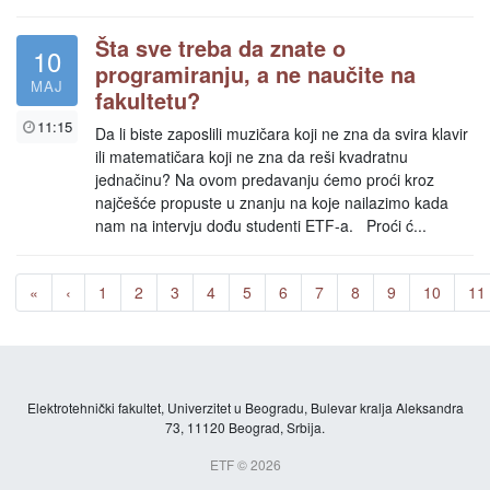
Šta sve treba da znate o
10
programiranju, a ne naučite na
MAJ
fakultetu?
11:15
Da li biste zaposlili muzičara koji ne zna da svira klavir
ili matematičara koji ne zna da reši kvadratnu
jednačinu? Na ovom predavanju ćemo proći kroz
najčešće propuste u znanju na koje nailazimo kada
nam na intervju dođu studenti ETF-a. Proći ć...
«
‹
1
2
3
4
5
6
7
8
9
10
11
Elektrotehnički fakultet, Univerzitet u Beogradu, Bulevar kralja Aleksandra
73, 11120 Beograd, Srbija.
ETF © 2026