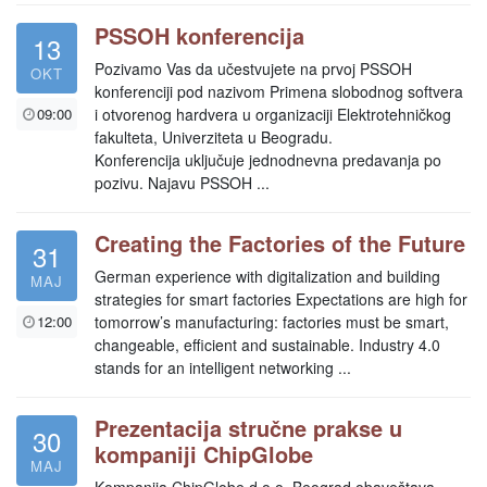
PSSOH konferencija
13
Pozivamo Vas da učestvujete na prvoj PSSOH
OKT
konferenciji pod nazivom Primena slobodnog softvera
09:00
i otvorenog hardvera u organizaciji Elektrotehničkog
fakulteta, Univerziteta u Beogradu.
Konferencija uključuje jednodnevna predavanja po
pozivu. Najavu PSSOH ...
Creating the Factories of the Future
31
German experience with digitalization and building
MAJ
strategies for smart factories Expectations are high for
12:00
tomorrow’s manufacturing: factories must be smart,
changeable, efficient and sustainable. Industry 4.0
stands for an intelligent networking ...
Prezentacija stručne prakse u
30
kompaniji ChipGlobe
MAJ