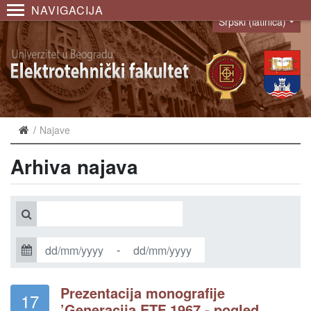
NAVIGACIJA
Srpski (latinica)
Language
Najave
Arhiva najava
-
Prezentacija monografije
17
’Generacija ETF 1967 - pogled