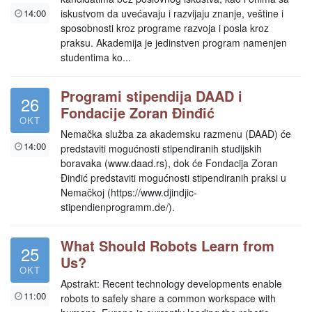
14:00
iskustvom da uvećavaju i razvijaju znanje, veštine i
sposobnosti kroz programe razvoja i posla kroz
praksu. Akademija je jedinstven program namenjen
studentima ko...
Programi stipendija DAAD i
26
Fondacije Zoran Đinđić
OKT
Nemačka služba za akademsku razmenu (DAAD) će
14:00
predstaviti mogućnosti stipendiranih studijskih
boravaka (www.daad.rs), dok će Fondacija Zoran
Đinđić predstaviti mogućnosti stipendiranih praksi u
Nemačkoj (https://www.djindjic-
stipendienprogramm.de/).
What Should Robots Learn from
25
Us?
OKT
Apstrakt: Recent technology developments enable
11:00
robots to safely share a common workspace with