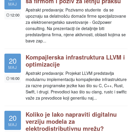
sa firmom i poziv za letnju praksu
MAJ
Apstrakt predavanja: Pozivamo studente da se
12:00
upoznaju sa delatnošću domaće firme specijalizovane
za elektroenergetsko savetovanje - Go2power
consulting. Na prezentaciji će detaljnije biti
predstavljena firma, njene aktivnosti, oblasti kojima se
bave zap...
Kompajlerska infrastruktura LLVM i
20
optimizacije
MAJ
Apstrakt predavanja: Projekat LLVM predstavlja
16:00
modularnu implementaciju kompajlerske infrastrukture
za razne programske jezike kao što su C, C++, Rust,
Swift, i drugi. Prevodioci kao što su clang, rustc i swiftc
važe za prevodioce koji generišu naj...
Koliko je lako napraviti digitalnu
20
verziju modela za
MAJ
elektrodistributivnu mrežu?