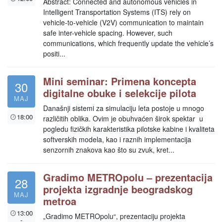
Abstract: Connected and autonomous vehicles in
Intelligent Transportation Systems (ITS) rely on
vehicle-to-vehicle (V2V) communication to maintain
safe inter-vehicle spacing. However, such
communications, which frequently update the vehicle’s
positi...
Mini seminar: Primena koncepta
30
digitalne obuke i selekcije pilota
MAJ
Današnji sistemi za simulaciju leta postoje u mnogo
18:00
različitih oblika. Ovim je obuhvaćen širok spektar u
pogledu fizičkih karakteristika pilotske kabine i kvaliteta
softverskih modela, kao i raznih implementacija
senzornih znakova kao što su zvuk, kret...
Gradimo METROpolu – prezentacija
28
projekta izgradnje beogradskog
MAJ
metroa
13:00
„Gradimo METROpolu“, prezentaciju projekta
-