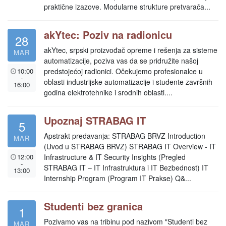
praktične izazove. Modularne strukture pretvarača...
akYtec: Poziv na radionicu
28
akYtec, srpski proizvođač opreme i rešenja za sisteme
MAR
automatizacije, poziva vas da se pridružite našoj
10:00
predstojećoj radionici. Očekujemo profesionalce u
-
oblasti industrijske automatizacije i studente završnih
16:00
godina elektrotehnike i srodnih oblasti....
Upoznaj STRABAG IT
5
Apstrakt predavanja: STRABAG BRVZ Introduction
MAR
(Uvod u STRABAG BRVZ) STRABAG IT Overview - IT
12:00
Infrastructure & IT Security Insights (Pregled
-
STRABAG IT – IT Infrastruktura i IT Bezbednost) IT
13:00
Internship Program (Program IT Prakse) Q&...
Studenti bez granica
1
Pozivamo vas na tribinu pod nazivom "Studenti bez
MAR