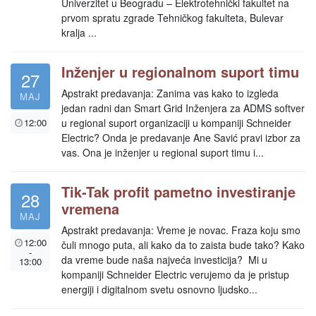
Univerzitet u Beogradu – Elektrotehnički fakultet na
prvom spratu zgrade Tehničkog fakulteta, Bulevar
kralja ...
Inženjer u regionalnom suport timu
27
Apstrakt predavanja: Zanima vas kako to izgleda
MAJ
jedan radni dan Smart Grid Inženjera za ADMS softver
12:00
u regional suport organizaciji u kompaniji Schneider
Electric? Onda je predavanje Ane Savić pravi izbor za
vas. Ona je inženjer u regional suport timu i...
Tik-Tak profit pametno investiranje
28
vremena
MAJ
Apstrakt predavanja: Vreme je novac. Fraza koju smo
12:00
čuli mnogo puta, ali kako da to zaista bude tako? Kako
-
da vreme bude naša najveća investicija? Mi u
13:00
kompaniji Schneider Electric verujemo da je pristup
energiji i digitalnom svetu osnovno ljudsko...