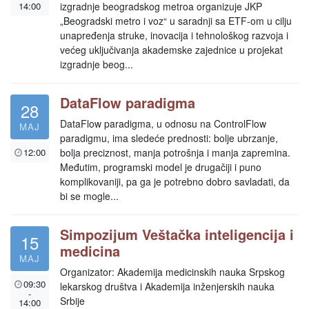
14:00
izgradnje beogradskog metroa organizuje JKP
„Beogradski metro i voz“ u saradnji sa ETF-om u cilju
unapređenja struke, inovacija i tehnološkog razvoja i
većeg uključivanja akademske zajednice u projekat
izgradnje beog...
DataFlow paradigma
28
DataFlow paradigma, u odnosu na ControlFlow
MAJ
paradigmu, ima sledeće prednosti: bolje ubrzanje,
12:00
bolja preciznost, manja potrošnja i manja zapremina.
Međutim, programski model je drugačiji i puno
komplikovaniji, pa ga je potrebno dobro savladati, da
bi se mogle...
Simpozijum Veštačka inteligencija i
15
medicina
MAJ
Organizator: Akademija medicinskih nauka Srpskog
09:30
lekarskog društva i Akademija inženjerskih nauka
-
Srbije
14:00