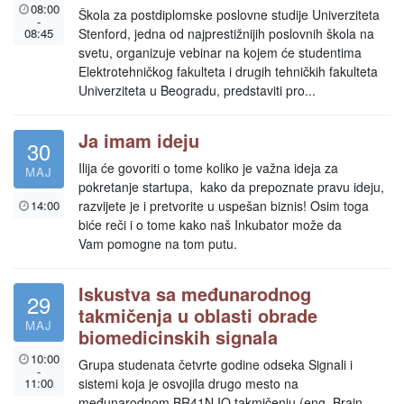
08:00
Škola za postdiplomske poslovne studije Univerziteta
-
08:45
Stenford, jedna od najprestižnijih poslovnih škola na
svetu, organizuje vebinar na kojem će studentima
Elektrotehničkog fakulteta i drugih tehničkih fakulteta
Univerziteta u Beogradu, predstaviti pro...
Ja imam ideju
30
Ilija će govoriti o tome koliko je važna ideja za
MAJ
pokretanje startupa, kako da prepoznate pravu ideju,
14:00
razvijete je i pretvorite u uspešan biznis! Osim toga
biće reči i o tome kako naš Inkubator može da
Vam pomogne na tom putu.
Iskustva sa međunarodnog
29
takmičenja u oblasti obrade
MAJ
biomedicinskih signala
10:00
Grupa studenata četvrte godine odseka Signali i
-
11:00
sistemi koja je osvojila drugo mesto na
međunarodnom BR41N.IO takmičenju (eng. Brain-