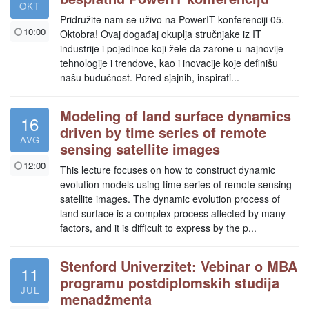
OKT
Pridružite nam se uživo na PowerIT konferenciji 05.
10:00
Oktobra! Ovaj događaj okuplja stručnjake iz IT
industrije i pojedince koji žele da zarone u najnovije
tehnologije i trendove, kao i inovacije koje definišu
našu budućnost. Pored sjajnih, inspirati...
Modeling of land surface dynamics
16
driven by time series of remote
AVG
sensing satellite images
12:00
This lecture focuses on how to construct dynamic
evolution models using time series of remote sensing
satellite images. The dynamic evolution process of
land surface is a complex process affected by many
factors, and it is difficult to express by the p...
Stenford Univerzitet: Vebinar o MBA
11
programu postdiplomskih studija
JUL
menadžmenta