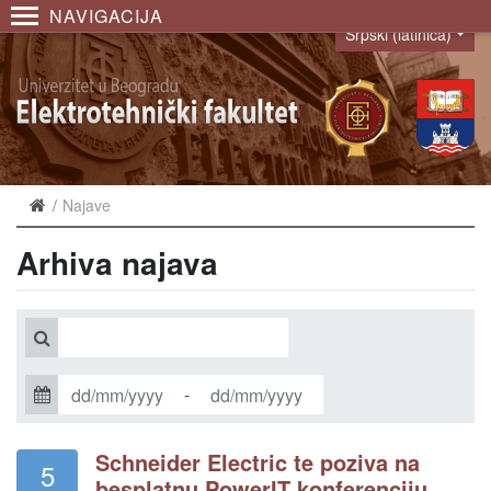
NAVIGACIJA
Srpski (latinica)
Language
Najave
Arhiva najava
-
Schneider Electric te poziva na
5
besplatnu PowerIT konferenciju