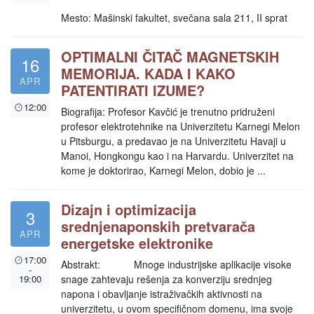
Mesto: Mašinski fakultet, svečana sala 211, II sprat
OPTIMALNI ČITAČ MAGNETSKIH
16
MEMORIJA. KADA I KAKO
APR
PATENTIRATI IZUME?
12:00
Biografija: Profesor Kavčić je trenutno pridruženi
profesor elektrotehnike na Univerzitetu Karnegi Melon
u Pitsburgu, a predavao je na Univerzitetu Havaji u
Manoi, Hongkongu kao i na Harvardu. Univerzitet na
kome je doktorirao, Karnegi Melon, dobio je ...
Dizajn i optimizacija
3
srednjenaponskih pretvarača
APR
energetske elektronike
17:00
Abstrakt: Mnoge industrijske aplikacije visoke
-
19:00
snage zahtevaju rešenja za konverziju srednjeg
napona i obavljanje istraživačkih aktivnosti na
univerzitetu, u ovom specifičnom domenu, ima svoje