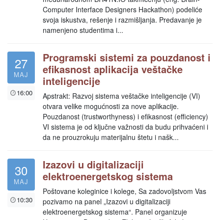
Computer Interface Designers Hackathon) podeliće
svoja iskustva, rešenje i razmišljanja. Predavanje je
namenjeno studentima i...
Programski sistemi za pouzdanost i
27
efikasnost aplikacija veštačke
MAJ
inteligencije
16:00
Apstrakt: Razvoj sistema veštačke inteligencije (VI)
otvara velike mogućnosti za nove aplikacije.
Pouzdanost (trustworthyness) i efikasnost (efficiency)
VI sistema je od ključne važnosti da budu prihvaćeni i
da ne prouzrokuju materijalnu štetu i našk...
Izazovi u digitalizaciji
30
elektroenergetskog sistema
MAJ
Poštovane koleginice i kolege, Sa zadovoljstvom Vas
10:30
pozivamo na panel „Izazovi u digitalizaciji
elektroenergetskog sistema“. Panel organizuje