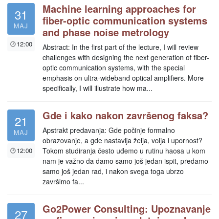
Machine learning approaches for
31
fiber-optic communication systems
MAJ
and phase noise metrology
12:00
Abstract: In the first part of the lecture, I will review
challenges with designing the next generation of fiber-
optic communication systems, with the special
emphasis on ultra-wideband optical amplifiers. More
specifically, I will illustrate how ma...
Gde i kako nakon završenog faksa?
21
Apstrakt predavanja: Gde počinje formalno
MAJ
obrazovanje, a gde nastavlja želja, volja i upornost?
12:00
Tokom studiranja često uđemo u rutinu haosa u kom
nam je važno da damo samo još jedan ispit, predamo
samo još jedan rad, i nakon svega toga ubrzo
završimo fa...
Go2Power Consulting: Upoznavanje
27