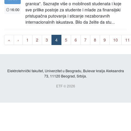
granica". Saznajte više o mobilnosti studenata i koje
16:00
sve prilike postoje za studente i mlade za finansijski
pristupačna putovanja i sticanje nezaboravnih
internacionalnih iskustava. Bilo da želite da stu...
«
‹
1
2
3
4
5
6
7
8
9
10
11
Elektrotehnički fakultet, Univerzitet u Beogradu, Bulevar kralja Aleksandra
73, 11120 Beograd, Srbija.
ETF © 2026