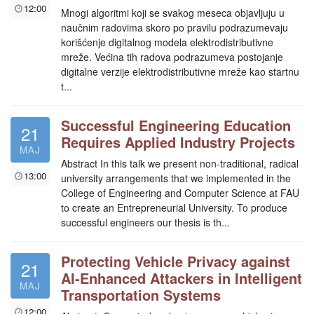
12:00
Mnogi algoritmi koji se svakog meseca objavljuju u
naučnim radovima skoro po pravilu podrazumevaju
korišćenje digitalnog modela elektrodistributivne
mreže. Većina tih radova podrazumeva postojanje
digitalne verzije elektrodistributivne mreže kao startnu
t...
Successful Engineering Education
21
Requires Applied Industry Projects
MAJ
Abstract In this talk we present non-traditional, radical
13:00
university arrangements that we implemented in the
College of Engineering and Computer Science at FAU
to create an Entrepreneurial University. To produce
successful engineers our thesis is th...
Protecting Vehicle Privacy against
21
AI-Enhanced Attackers in Intelligent
MAJ
Transportation Systems
12:00