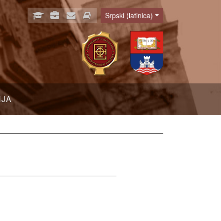
Srpski (latinica)
Language
NJA