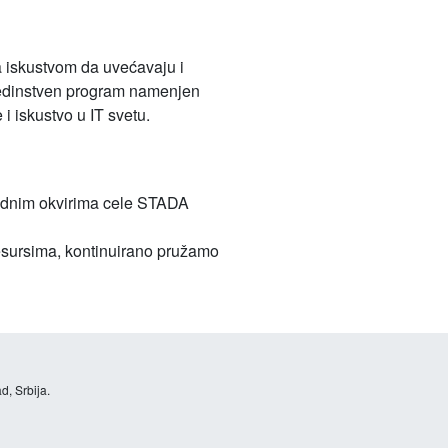
 iskustvom da uvećavaju i
 jedinstven program namenjen
i iskustvo u IT svetu.
rodnim okvirima cele STADA
esursima, kontinuirano pružamo
d, Srbija.