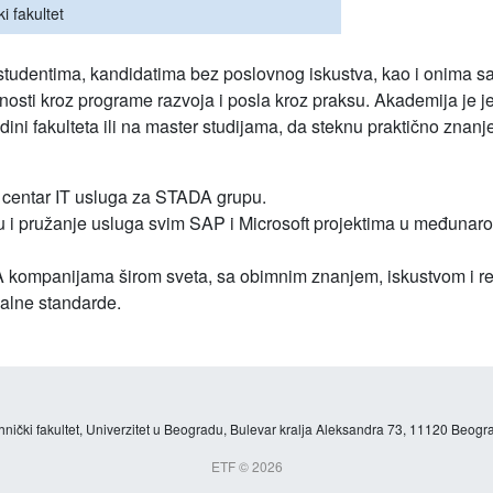
i fakultet
udentima, kandidatima bez poslovnog iskustva, kao i onima sa
obnosti kroz programe razvoja i posla kroz praksu. Akademija je
ini fakulteta ili na master studijama, da steknu praktično znanje 
 centar IT usluga za STADA grupu.
 i pružanje usluga svim SAP i Microsoft projektima u međuna
A kompanijama širom sveta, sa obimnim znanjem, iskustvom i r
alne standarde.
hnički fakultet, Univerzitet u Beogradu, Bulevar kralja Aleksandra 73, 11120 Beogra
ETF © 2026