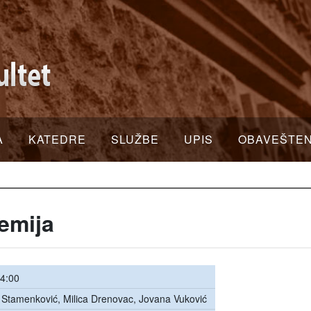
A
KATEDRE
SLUŽBE
UPIS
OBAVEŠTE
emija
4:00
 Stamenković, Milica Drenovac, Jovana Vuković