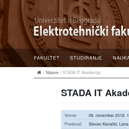
FAKULTET
STUDIRANJE
NAUK
Najave
STADA IT Akademija
STADA IT Akad
Vreme
08. novembar 2018. 1
Predavač
Stevan Kanački, Lana