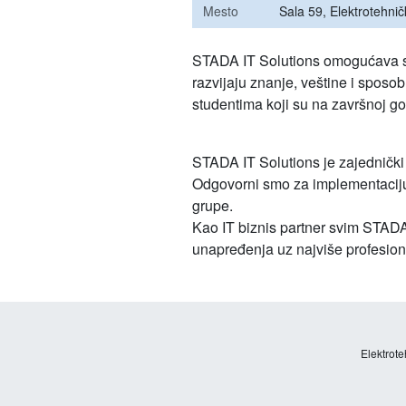
Mesto
Sala 59, Elektrotehničk
STADA IT Solutions omogućava st
razvijaju znanje, veštine i spos
studentima koji su na završnoj god
STADA IT Solutions je zajednički
Odgovorni smo za implementaciju
grupe.
Kao IT biznis partner svim STAD
unapređenja uz najviše profesion
Elektrote