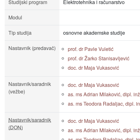
Studijski program
Elektrotehnika i računarstvo
Modul
Tip studija
osnovne akademske studije
Nastavnik (predavač)
prof. dr Pavle Vuletić
prof. dr Žarko Stanisavljević
doc. dr Maja Vukasović
Nastavnik/saradnik
doc. dr Maja Vukasović
(vežbe)
as. ms Adrian Milaković, dipl. inž. 
as. ms Teodora Radaljac, dipl. inž.
Nastavnik/saradnik
doc. dr Maja Vukasović
(DON)
as. ms Adrian Milaković, dipl. inž. 
as. ms Teodora Radaljac, dipl. inž.