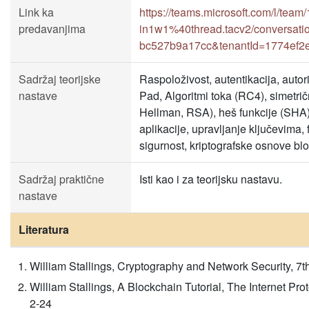
Link ka
https://teams.microsoft.com/l
predavanjima
in1w1%40thread.tacv2/conversati
bc527b9a17cc&tenantId=1774ef2
Sadržaj teorijske
Raspoloživost, autentikacija, autori
nastave
Pad, Algoritmi toka (RC4), simetričn
Hellman, RSA), heš funkcije (SHA),
aplikacije, upravljanje ključevima, 
sigurnost, kriptografske osnove bl
Sadržaj praktične
Isti kao i za teorijsku nastavu.
nastave
Literatura
William Stallings, Cryptography and Network Security, 7t
William Stallings, A Blockchain Tutorial, The Internet P
2-24