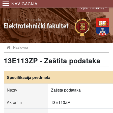
NAVIGACIJA
Srpski (latinica)
Language
Naslovna
13E113ZP - Zaštita podataka
Specifikacija predmeta
Naziv
Zaštita podataka
Akronim
13E113ZP