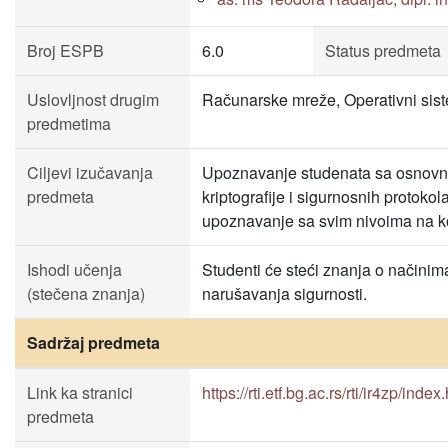
Broj ESPB
6.0
Status predmeta
Uslovljnost drugim
Računarske mreže, Operativni sist
predmetima
Ciljevi izučavanja
Upoznavanje studenata sa osnovn
predmeta
kriptografije i sigurnosnih protok
upoznavanje sa svim nivoima na k
Ishodi učenja
Studenti će steći znanja o načinim
(stečena znanja)
narušavanja sigurnosti.
Sadržaj predmeta
Link ka stranici
https://rti.etf.bg.ac.rs/rti/ir4zp/index
predmeta