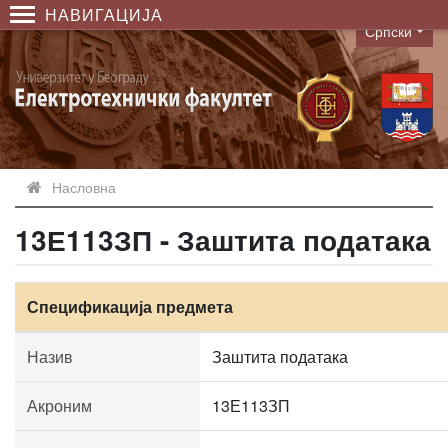
НАВИГАЦИЈА
Српски
Language
Насловна
13Е113ЗП - Заштита података
Спецификација предмета
Назив
Заштита података
Акроним
13Е113ЗП