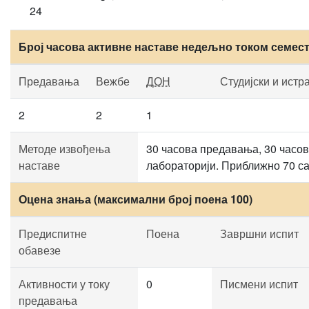
24
Број часова активне наставе недељно током семес
Предавања
Вежбе
ДОН
Студијски и истр
2
2
1
Методе извођења
30 часова предавања, 30 часов
наставе
лабораторији. Приближно 70 с
Оцена знања (максимални број поена 100)
Предиспитне
Поена
Завршни испит
обавезе
Активности у току
0
Писмени испит
предавања