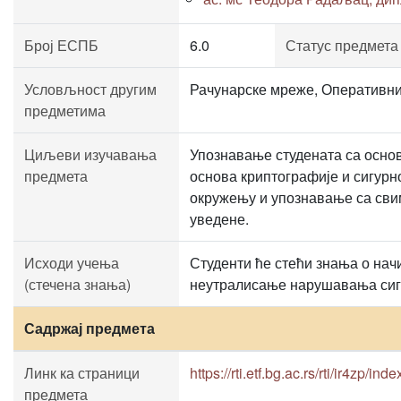
Број ЕСПБ
6.0
Статус предмета
Условљност другим
Рачунарске мреже, Оперативни
предметима
Циљеви изучавања
Упознавање студената са осно
предмета
основа криптографије и сигур
окружењу и упознавање са свим
уведене.
Исходи учења
Студенти ће стећи знања о нач
(стечена знања)
неутралисање нарушавања сиг
Садржај предмета
Линк ка страници
https://rti.etf.bg.ac.rs/rti/ir4zp/ind
предмета