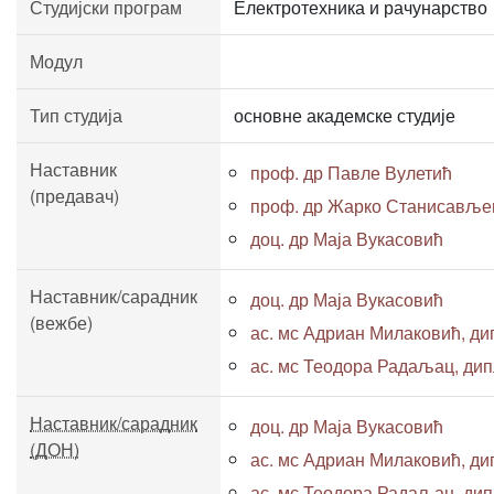
Студијски програм
Електротехника и рачунарство
Модул
Тип студија
основне академске студије
Наставник
проф. др Павле Вулетић
(предавач)
проф. др Жарко Станисавље
доц. др Маја Вукасовић
Наставник/сарадник
доц. др Маја Вукасовић
(вежбе)
ас. мс Адриан Милаковић, дипл
ас. мс Теодора Радаљац, дипл.
Наставник/сарадник
доц. др Маја Вукасовић
(ДОН)
ас. мс Адриан Милаковић, дипл
ас. мс Теодора Радаљац, дипл.