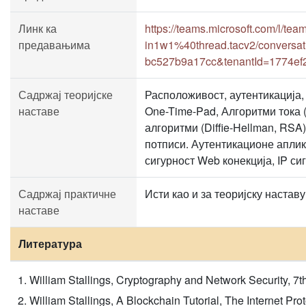
Линк ка
https://teams.microsoft.com/
предавањима
in1w1%40thread.tacv2/conversa
bc527b9a17cc&tenantId=1774ef
Садржај теоријске
Расположивост, аутентикација, 
наставе
One-Time-Pad, Алгоритми тока 
алгоритми (Diffie-Hellman, RSA
потписи. Аутентикационе апли
сигурност Web конекција, IP си
Садржај практичне
Исти као и за теоријску наставу
наставе
Литература
William Stallings, Cryptography and Network Security, 7t
William Stallings, A Blockchain Tutorial, The Internet P