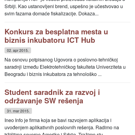
Srbiji. Kao ustanovljeni brend, uspešno je učestvovao u
svim fazama domaće fiskalizacije. Dokaza...
Konkurs za besplatna mesta u
biznis inkubatoru ICT Hub
02. apr 2015.
Na osnovu potpisanog Ugovora o poslovno-tehničkoj
saradnji između Elektrotehničkog fakulteta Univerziteta u
Beogradu i biznis inkubatora za tehnološko ...
Student saradnik za razvoj i
održavanje SW rešenja
31. mar 2015.
Ineo Info je firma koja se bavi razvojem aplikacija i
uvođenjem aplikativnih poslovnih rešenja. Radimo na
tržištima severne Amerike i Srbije. Tražimo stu...