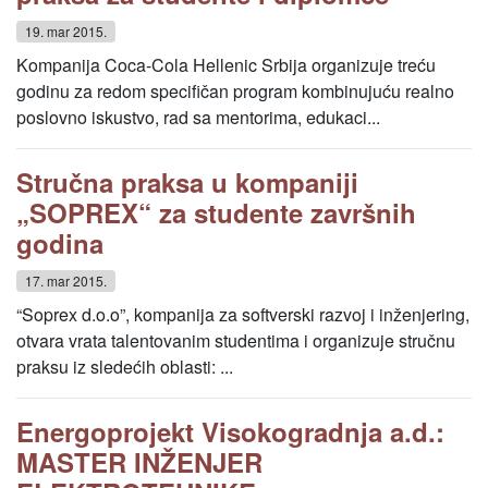
19. mar 2015.
Kompanija Coca-Cola Hellenic Srbija organizuje treću
godinu za redom specifičan program kombinujuću realno
poslovno iskustvo, rad sa mentorima, edukaci...
Stručna praksa u kompaniji
„SOPREX“ za studente završnih
godina
17. mar 2015.
“Soprex d.o.o”, kompanija za softverski razvoj i inženjering,
otvara vrata talentovanim studentima i organizuje stručnu
praksu iz sledećih oblasti: ...
Energoprojekt Visokogradnja a.d.:
MASTER INŽENJER