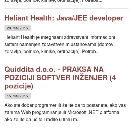
Heliant Health: Java/JEE developer
20. maj 2015.
Heliant Health je integrisani zdravstveni informacioni
sistem namenjen zdravstvenim ustanovama (domovi
zdravlja, bolnice, klinike, ordinacije). Potreb...
Quiddita d.o.o. - PRAKSA NA
POZICIJI SOFTVER INŽENJER (4
pozicije)
15. maj 2015.
Ako ste dobar programer ili želite da to postanete, ako vas
zanima Web programiranje ili Microsoft .NET platforma,
ako želite da učite i radite u timu m...