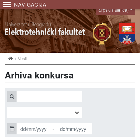
NAVIGACIJA
Srpski (latinica)
Language
Vesti
Arhiva konkursa
-