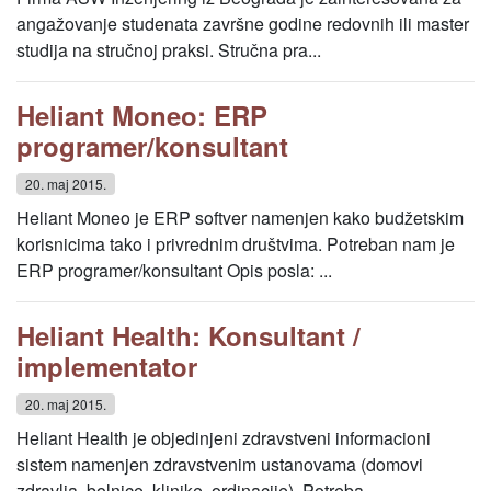
angažovanje studenata završne godine redovnih ili master
studija na stručnoj praksi. Stručna pra...
Heliant Moneo: ERP
programer/konsultant
20. maj 2015.
Heliant Moneo je ERP softver namenjen kako budžetskim
korisnicima tako i privrednim društvima. Potreban nam je
ERP programer/konsultant Opis posla: ...
Heliant Health: Konsultant /
implementator
20. maj 2015.
Heliant Health je objedinjeni zdravstveni informacioni
sistem namenjen zdravstvenim ustanovama (domovi
zdravlja, bolnice, klinike, ordinacije). Potreba...