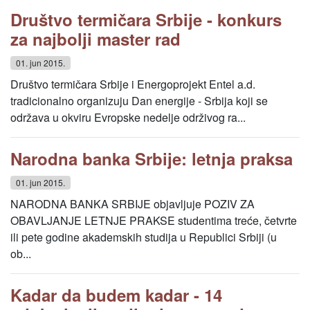
Društvo termičara Srbije - konkurs
za najbolji master rad
01. jun 2015.
Društvo termičara Srbije i Energoprojekt Entel a.d.
tradicionalno organizuju Dan energije - Srbija koji se
održava u okviru Evropske nedelje održivog ra...
Narodna banka Srbije: letnja praksa
01. jun 2015.
NARODNA BANKA SRBIJE objavljuje POZIV ZA
OBAVLJANJE LETNJE PRAKSE studentima treće, četvrte
ili pete godine akademskih studija u Republici Srbiji (u
ob...
Kadar da budem kadar - 14