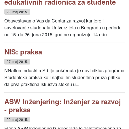
edukativnih radionica za studente
29. maj 2015.
Obaveštavamo Vas da Centar za razvoj karijere i
savetovanje studenata Univerziteta u Beogradu u periodu
od 15. do 26. juna 2015. godine organizuje 14 edu...
NIS: praksa
27. maj 2015.
NNaftna industrija Srbija pokrenula je novi ciklus programa
Studentska praksa koji najboljim studentima pruža priliku
da prva praktična iskustva steknu u...
ASW Inženjering: Inženjer za razvoj
- praksa
20. maj 2015.
Firma ASW Inženjering iz Beograda je zainteresovana za