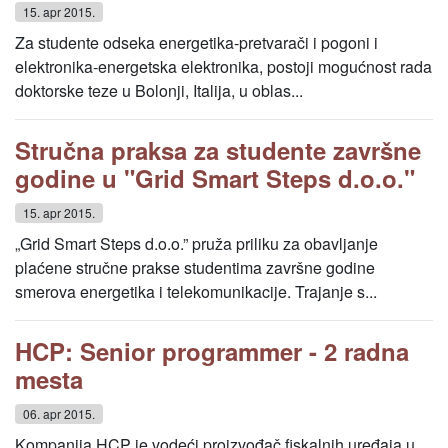
15. apr 2015.
Za studente odseka energetika-pretvarači i pogoni i
elektronika-energetska elektronika, postoji mogućnost rada
doktorske teze u Bolonji, Italija, u oblas...
Stručna praksa za studente završne
godine u "Grid Smart Steps d.o.o."
15. apr 2015.
„Grid Smart Steps d.o.o.” pruža priliku za obavljanje
plaćene stručne prakse studentima završne godine
smerova energetika i telekomunikacije. Trajanje s...
HCP: Senior programmer - 2 radna
mesta
06. apr 2015.
Kompanija HCP je vodeći proizvođač fiskalnih uređaja u