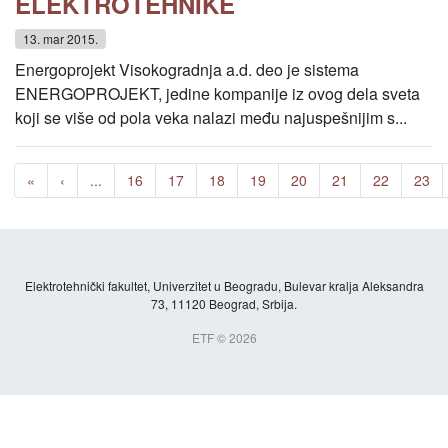
ELEKTROTEHNIKE
13. mar 2015.
Energoprojekt Visokogradnja a.d. deo je sistema
ENERGOPROJEKT, jedine kompanije iz ovog dela sveta
koji se više od pola veka nalazi među najuspešnijim s...
«
‹
...
16
17
18
19
20
21
22
23
Elektrotehnički fakultet, Univerzitet u Beogradu, Bulevar kralja Aleksandra
73, 11120 Beograd, Srbija.
ETF © 2026