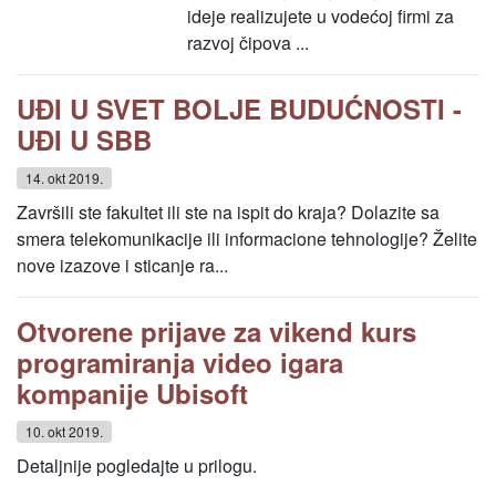
ideje realizujete u vodećoj firmi za
razvoj čipova ...
UĐ­I U SVET BOLJE BUDUĆNOSTI -
UĐ­I U SBB
14. okt 2019.
Završili ste fakultet ili ste na ispit do kraja? Dolazite sa
smera telekomunikacije ili informacione tehnologije? Želite
nove izazove i sticanje ra...
Otvorene prijave za vikend kurs
programiranja video igara
kompanije Ubisoft
10. okt 2019.
Detaljnije pogledajte u prilogu.