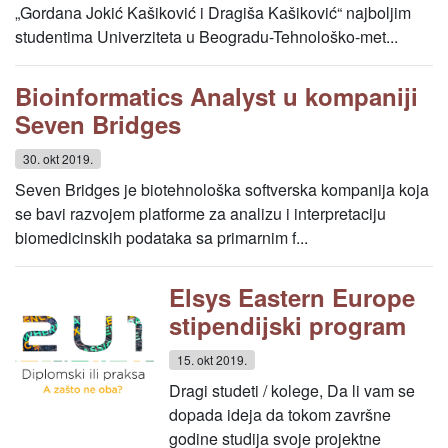
„Gordana Jokić Kašiković i Dragiša Kašiković“ najboljim
studentima Univerziteta u Beogradu-Tehnološko-met...
Bioinformatics Analyst u kompaniji ​
Seven Bridges
30. okt 2019.
Seven Bridges​​ je biotehnološka softverska kompanija koja
se bavi razvojem platforme za analizu i interpretaciju
biomedicinskih podataka sa primarnim f...
Elsys Eastern Europe
stipendijski program
15. okt 2019.
Dragi studeti / kolege, Da li vam se
dopada ideja da tokom završne
godine studija svoje projektne