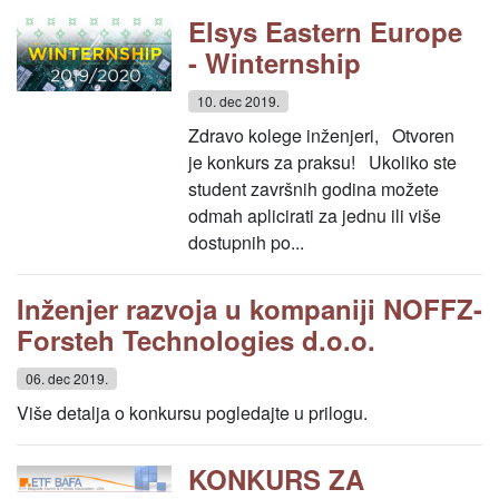
Elsys Eastern Europe
- Winternship
10. dec 2019.
Zdravo kolege inženjeri, Otvoren
je konkurs za praksu! Ukoliko ste
student završnih godina možete
odmah aplicirati za jednu ili više
dostupnih po...
Inženjer razvoja u kompaniji NOFFZ-
Forsteh Technologies d.o.o.
06. dec 2019.
Više detalja o konkursu pogledajte u prilogu.
KONKURS ZA