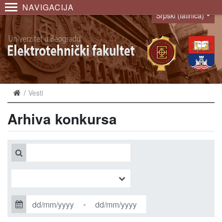
NAVIGACIJA
Srpski (latinica)
Language
Vesti
Arhiva konkursa
-