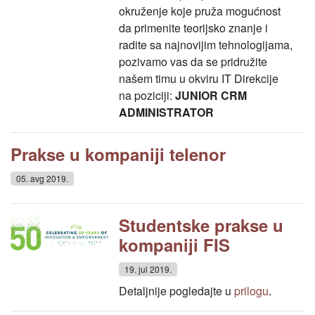
okruženje koje pruža mogućnost
da primenite teorijsko znanje i
radite sa najnovijim tehnologijama,
pozivamo vas da se pridružite
našem timu u okviru IT Direkcije
na poziciji:
JUNIOR CRM
ADMINISTRATOR
Prakse u kompaniji telenor
05. avg 2019.
Studentske prakse u
kompaniji FIS
19. jul 2019.
Detaljnije pogledajte u
prilogu
.