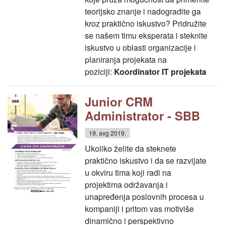
teorijsko znanje i nadogradite ga
kroz praktično iskustvo? Pridružite
se našem timu eksperata i steknite
iskustvo u oblasti organizacije i
planiranja projekata na
poziciji:
Koordinator IT projekata
Junior CRM
Administrator - SBB
19. avg 2019.
Ukoliko želite da steknete
praktično iskustvo i da se razvijate
u okviru tima koji radi na
projektima održavanja i
unapređenja poslovnih procesa u
kompaniji i pritom vas motiviše
dinamično i perspektivno