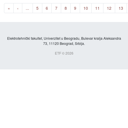
«
‹
...
5
6
7
8
9
10
11
12
13
Elektrotehnički fakultet, Univerzitet u Beogradu, Bulevar kralja Aleksandra
73, 11120 Beograd, Srbija.
ETF © 2026