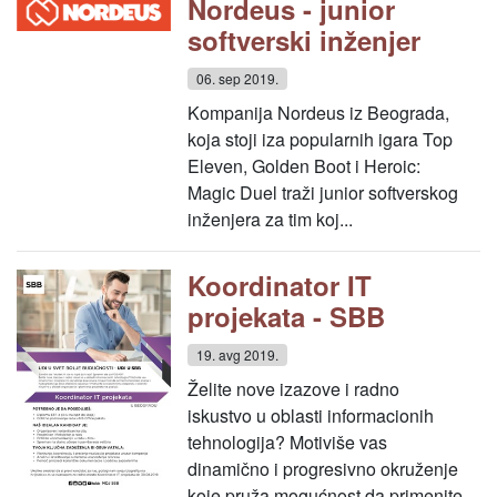
Nordeus - junior
softverski inženjer
06. sep 2019.
Kompanija Nordeus iz Beograda,
koja stoji iza popularnih igara Top
Eleven, Golden Boot i Heroic:
Magic Duel traži junior softverskog
inženjera za tim koj...
Koordinator IT
projekata - SBB
19. avg 2019.
Želite nove izazove i radno
iskustvo u oblasti informacionih
tehnologija? Motiviše vas
dinamično i progresivno okruženje
koje pruža mogućnost da primenite