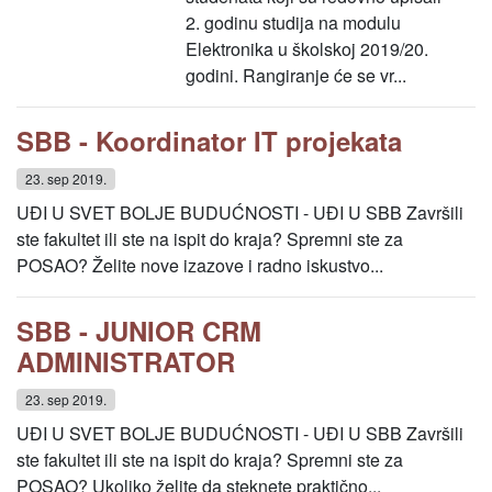
2. godinu studija na modulu
Elektronika u školskoj 2019/20.
godini. Rangiranje će se vr...
SBB - Koordinator IT projekata
23. sep 2019.
UĐI U SVET BOLJE BUDUĆNOSTI - UĐI U SBB Završili
ste fakultet ili ste na ispit do kraja? Spremni ste za
POSAO? Želite nove izazove i radno iskustvo...
SBB - JUNIOR CRM
ADMINISTRATOR
23. sep 2019.
UĐI U SVET BOLJE BUDUĆNOSTI - UĐI U SBB Završili
ste fakultet ili ste na ispit do kraja? Spremni ste za
POSAO? Ukoliko želite da steknete praktično...