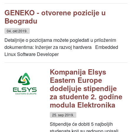
GENEKO - otvorene pozicije u
Beogradu
04. okt 2019.
Detaljnije o pozicijama možete pogledati u priloženim
dokumentima: Inženjer za razvoj hardvera Embedded
Linux Software Developer
Kompanija Elsys
Eastern Europe
dodeljuje stipendije
za studente 2. godine
modula Elektronika
25. sep 2019.
Stipendije će dobiti 5 najboljih
studenata koji su redovno upisali