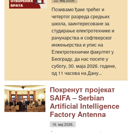
22. мај 2026.
Позивамо ђаке трећег и
четвртог разреда средњих
школа, заинтересоване за
студирање електротехнике и
рачунарства и софтверског
инжењерства и упис на
Електротехнички факултет у
Београду, да нас посете у
суботу, 30. маја 2026. године,
од 11 часова на Дану...
Покренут пројекат
SAIFA – Serbian
Artificial Intelligence
Factory Antenna
16. мај 2026.