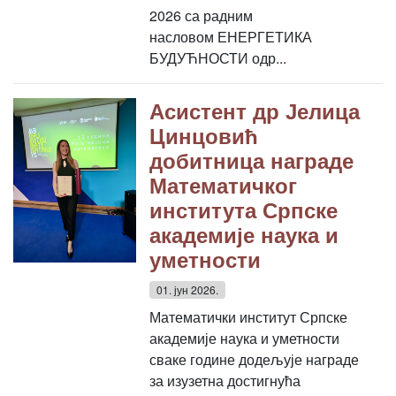
2026 са радним
насловом ЕНЕРГЕТИКА
БУДУЋНОСТИ одр...
Асистент др Јелица
Цинцовић
добитница награде
Математичког
института Српске
академије наука и
уметности
01. јун 2026.
Математички институт Српске
академије наука и уметности
сваке године додељује награде
за изузетна достигнућа