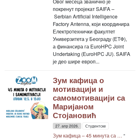
Овог месеца званично је
покренут пројекат SAIFA –
Serbian Artificial Intelligence
Factory Antenna, који координира
Електротехнички факултет
Универзитета у Београду (ЕТФ),
а финансира га EuroHPC Joint
Undertaking (EuroHPC JU). SAIFA
је део шире европ...
Зум кафица о
мотивацији и
самомотивацији са
Маријаном
Стојановић
27. апр 2026.
Студентске
Зум кафица – 45 минута са …
“