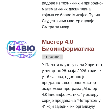
радове из техничких и природно-
математичких дисциплина
којима се бавио Михајло Пупин.
Студенткиња мастер студија
Смера за микр...
Мастер 4.0
Биоинформатика
01. јун 2026.
У Палати науке, у сали Хоризонт,
у четвртак 28. маја 2026. године
у 16 часова, одржано је
представљање новог мастер
академског програма „Мастер
4.0 Биоинформатика“ у оквиру
серије предавања "Четвртком у
4" који заједнички организују