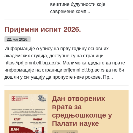
вештине будућности које
савремене комп...
Пријемни испит 2026.
22. мај 2026.
Информације о упису на прву годину основних
академских студија, доступне су на страници
https://prijemni.etf.bg.ac.rs/. Молимо кандидате да прате
информације на страници prijemni.etf.bg.ac.rs да не би
дошли у ситуацију да пропусте неке рокове. Пр...
Дан отворених
врата за
средњошколце у
Палати науке