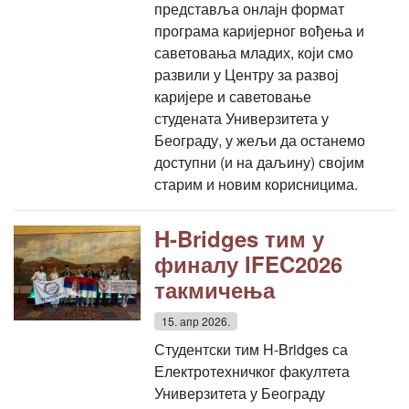
представља онлајн формат
програма каријерног вођења и
саветовања младих, који смо
развили у Центру за развој
каријере и саветовање
студената Универзитета у
Београду, у жељи да останемо
доступни (и на даљину) својим
старим и новим корисницима.
H-Bridges тим у
финалу IFEC2026
такмичења
15. апр 2026.
Студентски тим H-Bridges са
Електротехничког факултета
Универзитета у Београду