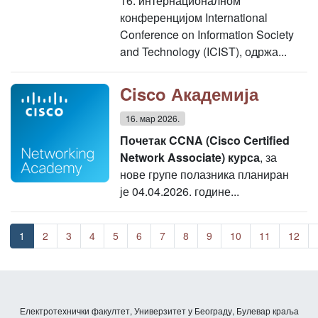
16. интернационалном
конференцијом International
Conference on Information Society
and Technology (ICIST), одржа...
Cisco Академија
16. мар 2026.
Почетак CCNA (Cisco Certified
Network Associate) курса
, за
нове групе полазника планиран
је 04.04.2026. године...
1
2
3
4
5
6
7
8
9
10
11
12
Електротехнички факултет, Универзитет у Београду, Булевар краља