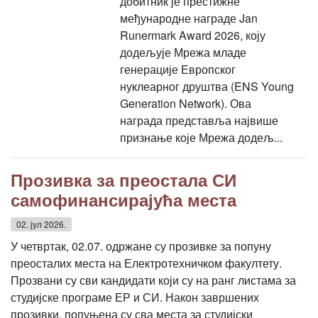
добитник је престижне
међународне награде Jan
Runermark Award 2026, коју
додељује Мрежа младе
генерације Европског
нуклеарног друштва (ENS Young
Generation Network). Ова
награда представља највише
признање које Мрежа додељ...
Прозивка за преостала СИ
самофинансирајућа места
02. јул 2026.
У четвртак, 02.07. одржане су прозивке за попуну
преосталих места на Електротехничком факултету.
Прозвани су сви кандидати који су на ранг листама за
студијске програме ЕР и СИ. Након завршених
прозивки, попуњена су сва места за студијски