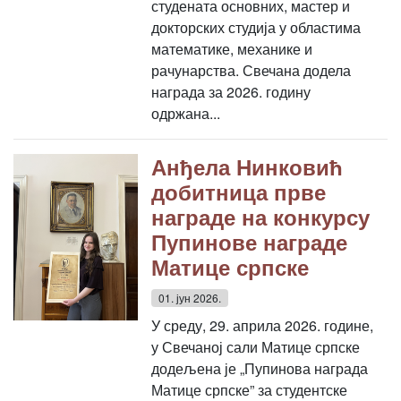
студената основних, мастер и
докторских студија у областима
математике, механике и
рачунарства. Свечана додела
награда за 2026. годину
одржана...
Анђела Нинковић
добитница прве
награде на конкурсу
Пупинове награде
Матице српске
01. јун 2026.
У среду, 29. априла 2026. године,
у Свечаној сали Матице српске
додељена је „Пупинова награда
Матице српске” за студентске