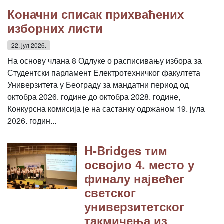
Коначни списак прихваћених
изборних листи
22. јул 2026.
На основу члана 8 Одлуке о расписивању избора за
Студентски парламент Електротехничког факултета
Универзитета у Београду за мандатни период од
октобра 2026. године до октобра 2028. године,
Конкурсна комисија је на састанку одржаном 19. јула
2026. годин...
H-Bridges тим
освојио 4. место у
финалу највећег
светског
универзитетског
такмичења из