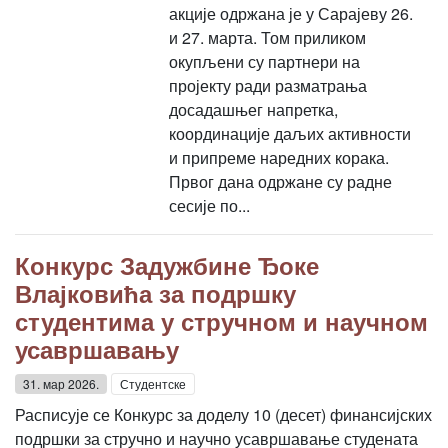
акције одржана је у Сарајеву 26.
и 27. марта. Том приликом
окупљени су партнери на
пројекту ради разматрања
досадашњег напретка,
координације даљих активности
и припреме наредних корака.
Првог дана одржане су радне
сесије по...
Конкурс Задужбине Ђоке
Влајковића за подршку
студентима у стручном и научном
усавршавању
31. мар 2026.
Студентске
Расписује се Конкурс за доделу 10 (десет) финансијских
подршки за стручно и научно усавршавање студената