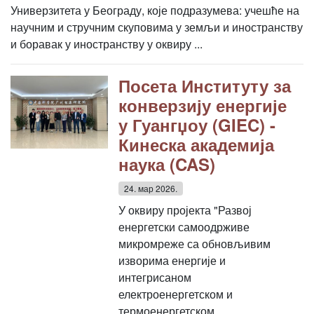
Универзитета у Београду, које подразумева: учешће на
научним и стручним скуповима у земљи и иностранству
и боравак у иностранству у оквиру ...
Посета Институту за
конверзију енергије
у Гуангџоу (GIEC) -
Кинеска академија
наука (CAS)
24. мар 2026.
У оквиру пројекта "Развој
енергетски самоодрживе
микромреже са обновљивим
изворима енергије и
интегрисаном
електроенергетском и
термоенергетском