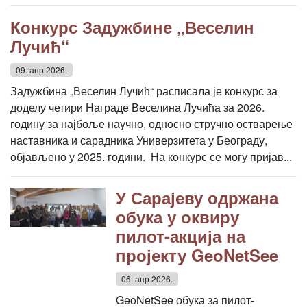
Конкурс Задужбине „Веселин
Лучић“
09. апр 2026.
Задужбина „Веселин Лучић“ расписала је конкурс за
доделу четири Награде Веселина Лучића за 2026.
годину за најбоље научно, односно стручно остварење
наставника и сарадника Универзитета у Београду,
објављено у 2025. години. На конкурс се могу пријав...
У Сарајеву одржана
обука у оквиру
пилот-акција на
пројекту GeoNetSee
06. апр 2026.
GeoNetSee обука за пилот-