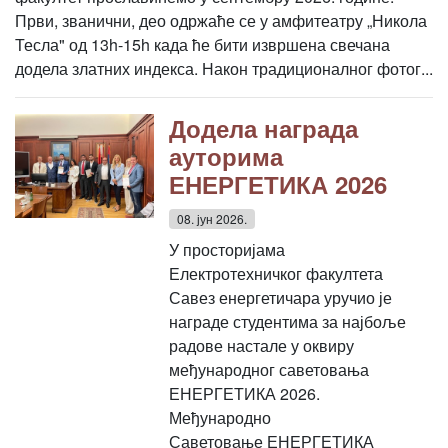
Први, званични, део одржаће се у амфитеатру „Никола
Тесла" од 13h-15h када ће бити извршена свечана
додела златних индекса. Након традиционалног фотог...
Додела награда
ауторима
ЕНЕРГЕТИКА 2026
08. јун 2026.
У просторијама
Електротехничког факултета
Савез енергетичара уручио је
награде студентима за најбоље
радове настале у оквиру
међународног саветовања
ЕНЕРГЕТИКА 2026.
Међународно
Саветовање ЕНЕРГЕТИКА