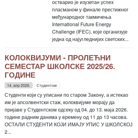
остварио је изузетан успех
пласманом у финале престижног
међународног такмичења
International Future Energy
Challenge (IFEC), које организује
једна од најугледнијих светских...
КОЛОКВИЈУМИ - ПРОЛЕЋНИ
СЕМЕСТАР ШКОЛСКЕ 2025/26.
ГОДИНЕ
14. апр 2026.
Студентске
Студенти који су уписани по старом Закону, а истекао
им је апсолвентски стаж, колоквијуме морају да
пријаве у Студентском одсеку од 04. до 13. маја 2026.
године радним данима у времену од 11 до 13 часова.
ОСТАЛИ СТУДЕНТИ КОЈИ ИМАЈУ УПИС У ШКОЛСКОЈ
2...