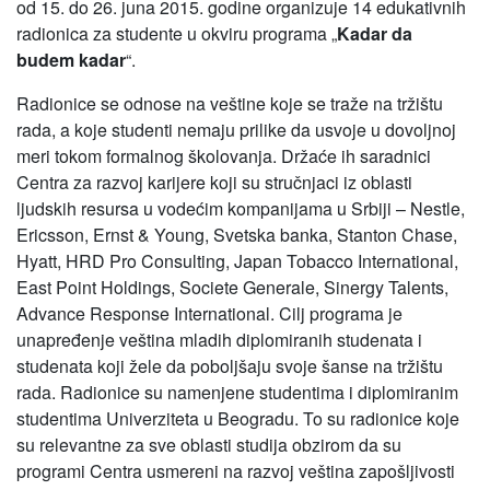
od 15. do 26. juna 2015. godine organizuje 14 edukativnih
radionica za studente u okviru programa „
Kadar da
budem kadar
“.
Radionice se odnose na veštine koje se traže na tržištu
rada, a koje studenti nemaju prilike da usvoje u dovoljnoj
meri tokom formalnog školovanja. Držaće ih saradnici
Centra za razvoj karijere koji su stručnjaci iz oblasti
ljudskih resursa u vodećim kompanijama u Srbiji – Nestle,
Ericsson, Ernst & Young, Svetska banka, Stanton Chase,
Hyatt, HRD Pro Consulting, Japan Tobacco International,
East Point Holdings, Societe Generale, Sinergy Talents,
Advance Response International. Cilj programa je
unapređenje veština mladih diplomiranih studenata i
studenata koji žele da poboljšaju svoje šanse na tržištu
rada. Radionice su namenjene studentima i diplomiranim
studentima Univerziteta u Beogradu. To su radionice koje
su relevantne za sve oblasti studija obzirom da su
programi Centra usmereni na razvoj veština zapošljivosti