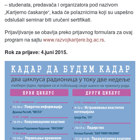
– studenata, predavača i organizatora pod nazivom
„Karijerno ćaskanje“, kada će polaznicima koji su uspešno
odslušali seminar biti uručeni sertifikati.
Prijavljivanje se obavlja preko prijavnog formulara za ovaj
program na sajtu
www.razvojkarijere.bg.ac.rs
.
Rok za prijave: 4.juni 2015.