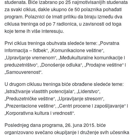
studenata. Biće izabrano po 25 najmotivisanijih studenata
za svaki ciklus, dakle ukupno će 50 polaznika pohađati
program. Polaznici će imati priliku da biraju između dva
ciklusa treninga od po 7 radionica, u zavisnosti od toga
koje teme ih više interesuju.
Prvi ciklus treninga obuhvata sledeće teme: „Povratna
informacija – fidbek“, „Komunikacione veštine“,
„Upravljanje vremenom“, „Međukulturalne komunikacije i
preduzetništvo“, „Donošenje odluka“, „Prodajne veštine“ i
„Samouverenost“.
U drugom ciklusu treninga biće obrađene sledeće teme:
„Istraživanje vlastitih potencijala“, „Liderstvo“,
„Preduzetničke veštine“, „Upravljanje stresom“,
„Prezentacione veštine“, „Centri procene i zapošljavanje“ i
„Korporativna kultura i vrednosti“.
Poslednjeg dana programa, 26. juna 2015. biće
organizovano svečano okupljanje i druženje svih učesnika