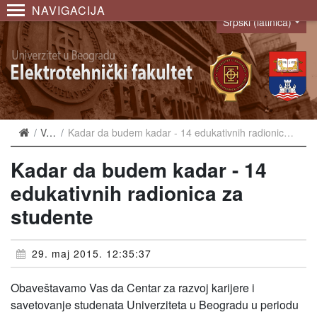
NAVIGACIJA
Srpski (latinica)
Language
Vesti
Kadar da budem kadar - 14 edukativnih radionica za studente
Kadar da budem kadar - 14
edukativnih radionica za
studente
29. maj 2015. 12:35:37
Obaveštavamo Vas da Centar za razvoj karijere i
savetovanje studenata Univerziteta u Beogradu u periodu