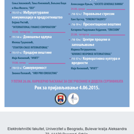
Elektrotehnički fakultet, Univerzitet u Beogradu, Bulevar kralja Aleksandra
73, 11120 Beograd, Srbija.