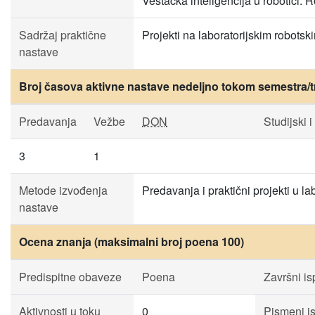
Veštačka inteligencija u robotici. 
Sadržaj praktične
Projekti na laboratorijskim robotsk
nastave
Broj časova aktivne nastave nedeljno tokom semestra/t
Predavanja
Vežbe
DON
Studijski i
3
1
Metode izvođenja
Predavanja i praktični projekti u lab
nastave
Ocena znanja (maksimalni broj poena 100)
Predispitne obaveze
Poena
Završni isp
Aktivnosti u toku
0
Pismeni is