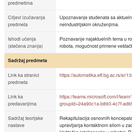
predmetima
Ciljevi izučavanja
Upoznavanje studenata sa aktuelnim
predmeta
neindustrijskim okruženjima.
Ishodi učenja
Poznavanje najaktuelnih tema u rob
(stečena znanja)
robota, mogućnost primene veštačke
Sadržaj predmeta
Link ka stranici
https://automatika.etf.bg.ac.rs/sr/
predmeta
Link ka
https://teams.microsoft.com/l/
predavanjima
groupId=24a90c1a-b893-4c7f-ad6
Sadržaj teorijske
Rekapitulacija osnovnih koncepata i
nastave
upravljanja kontaktnom silom u zada