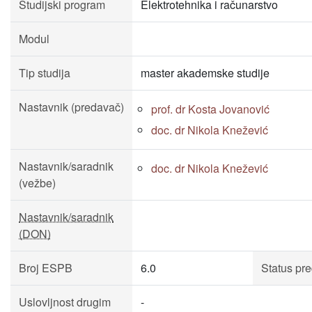
Studijski program
Elektrotehnika i računarstvo
Modul
Tip studija
master akademske studije
Nastavnik (predavač)
prof. dr Kosta Jovanović
doc. dr Nikola Knežević
Nastavnik/saradnik
doc. dr Nikola Knežević
(vežbe)
Nastavnik/saradnik
(DON)
Broj ESPB
6.0
Status pr
Uslovljnost drugim
-