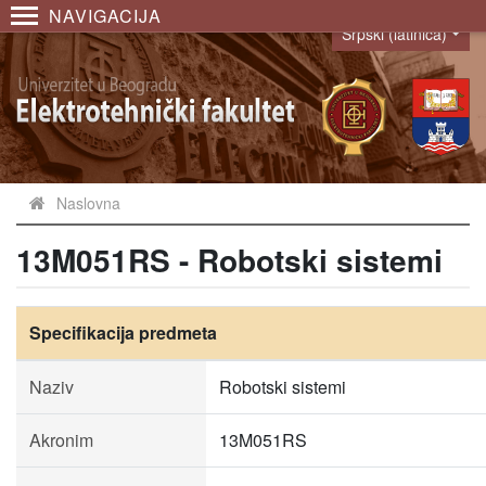
NAVIGACIJA
Srpski (latinica)
Language
Naslovna
13M051RS - Robotski sistemi
Specifikacija predmeta
Naziv
Robotski sistemi
Akronim
13M051RS