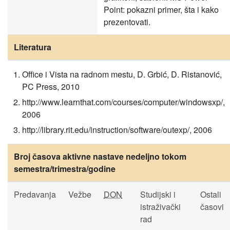
Point: pokazni primer, šta i kako
prezentovati.
Literatura
Office i Vista na radnom mestu, D. Grbić, D. Ristanović,
PC Press, 2010
http://www.learnthat.com/courses/computer/windowsxp/,
2006
http://library.rit.edu/instruction/software/outexp/, 2006
Broj časova aktivne nastave nedeljno tokom
semestra/trimestra/godine
Predavanja
Vežbe
DON
Studijski i
Ostali
istraživački
časovi
rad