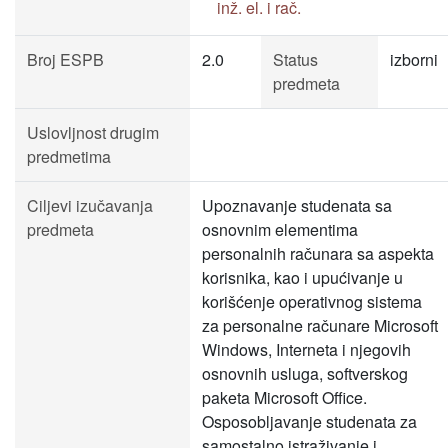
inž. el. i rač.
Broj ESPB
2.0
Status
izborni
predmeta
Uslovljnost drugim
predmetima
Ciljevi izučavanja
Upoznavanje studenata sa
predmeta
osnovnim elementima
personalnih računara sa aspekta
korisnika, kao i upućivanje u
korišćenje operativnog sistema
za personalne računare Microsoft
Windows, Interneta i njegovih
osnovnih usluga, softverskog
paketa Microsoft Office.
Osposobljavanje studenata za
samostalno istraživanje i