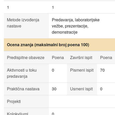
1
1
Metode izvođenja
Predavanja, laboratorijske
nastave
vežbe, prezentacije,
demonstracije
Ocena znanja (maksimalni broj poena 100)
Predispitne obaveze
Poena
Završni ispit
Poena
Aktivnosti u toku
0
Pismeni ispit
70
predavanja
Praktična nastava
30
Usmeni ispit
0
Projekti
Kolokvijumi
0