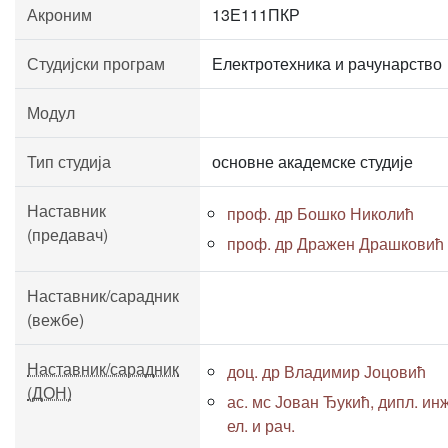
Акроним
13Е111ПКР
Студијски програм
Електротехника и рачунарство
Модул
Тип студија
основне академске студије
Наставник
проф. др Бошко Николић
(предавач)
проф. др Дражен Драшковић
Наставник/сарадник
(вежбе)
Наставник/сарадник
доц. др Владимир Јоцовић
(ДОН)
ас. мс Јован Ђукић, дипл. инж
ел. и рач.