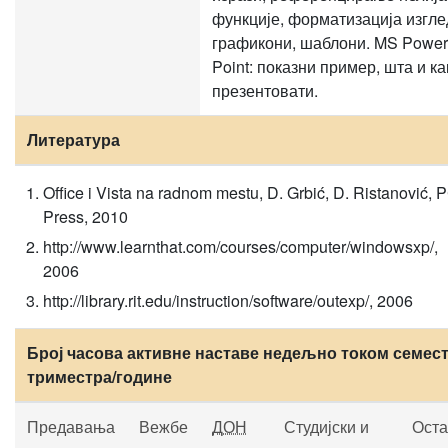
функције, форматизација изгле
графикони, шаблони. MS Power
Point: показни пример, шта и ка
презентовати.
Литература
Office i Vista na radnom mestu, D. Grbić, D. Ristanović, 
Press, 2010
http://www.learnthat.com/courses/computer/windowsxp/,
2006
http://library.rit.edu/instruction/software/outexp/, 2006
Број часова активне наставе недељно током семест
триместра/године
Предавања
Вежбе
ДОН
Студијски и
Оста