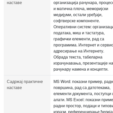
наставе
организација рачунара, процес
и матична плоча, меморијски
медијуми, остали уређаји,
софтверске компоненте.
Оперативни систем: организац
података, миш и тастатура,
графички елементи, рад са
програмима. Интернет и сервис
адресирање на Интернету.
Обрада текста, табеларна
израчунавања, презентације н
рачунару намена и концепти.
Садржај практичне
МS Word: показни пример, рад
наставе
површина, рад са датотекама,
елементи документа, поступци 
алати. МS Excel: показни приме
радни простор, подаци и типов
изрази, референцирање ћелија