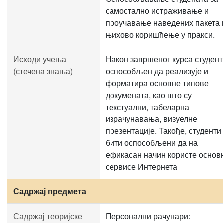
самостално истраживање и
проучавање наведених пакета 
њихово коришћење у пракси.
Исходи учења
Након завршеног курса студент
(стечена знања)
оспособљен да реализује и
форматира основне типове
докумената, као што су
текстуални, табеларна
израчунавања, визуелне
презентације. Такође, студенти
бити оспособљени да на
ефикасан начин користе основ
сервисе Интернета
Садржај предмета
Садржај теоријске
Персонални рачунари: