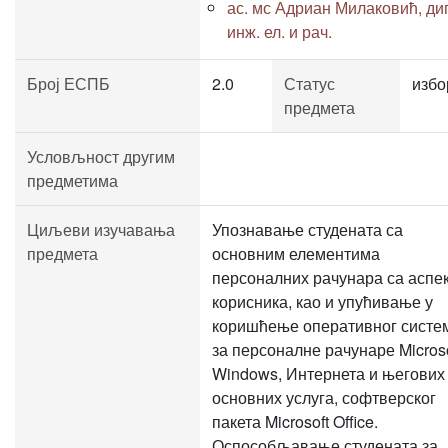
ас. мс Адриан Милаковић, ди
инж. ел. и рач.
Број ЕСПБ
2.0
Статус
избо
предмета
Условљност другим
предметима
Циљеви изучавања
Упознавање студената са
предмета
основним елементима
персоналних рачунара са аспе
корисника, као и упућивање у
коришћење оперативног систе
за персоналне рачунаре Microso
Windows, Интернета и његових
основних услуга, софтверског
пакета Microsoft Office.
Оспособљавање студената за