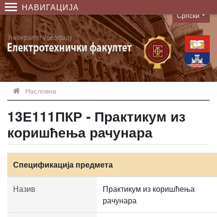
НАВИГАЦИЈА
Српски
Language
Насловна
13Е111ПКР - Практикум из
коришћења рачунара
Спецификација предмета
Назив
Практикум из коришћења
рачунара