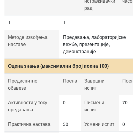
истраживачки
часо
рад
1
1
Методе извођења
Предавања, лабораторијске
наставе
вежбе, презентације,
демонстрације
Оцена знања (максимални број поена 100)
Предиспитне
Поена
Завршни
Пое
обавезе
испит
Активности у току
0
Писмени
70
предавања
испит
Практична настава
30
Усмени испит
0