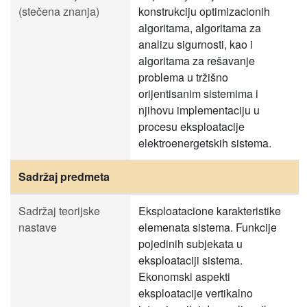
(stečena znanja)
konstrukciju optimizacionih
algoritama, algoritama za
analizu sigurnosti, kao i
algoritama za rešavanje
problema u tržišno
orijentisanim sistemima i
njihovu implementaciju u
procesu eksploatacije
elektroenergetskih sistema.
Sadržaj predmeta
Sadržaj teorijske
Eksploatacione karakteristike
nastave
elemenata sistema. Funkcije
pojedinih subjekata u
eksploataciji sistema.
Ekonomski aspekti
eksploatacije vertikalno