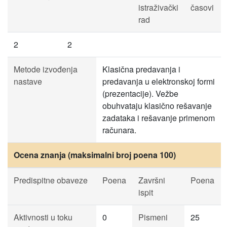
istraživački
časovi
rad
2
2
Metode izvođenja
Klasična predavanja i
nastave
predavanja u elektronskoj formi
(prezentacije). Vežbe
obuhvataju klasično rešavanje
zadataka i rešavanje primenom
računara.
Ocena znanja (maksimalni broj poena 100)
Predispitne obaveze
Poena
Završni
Poena
ispit
Aktivnosti u toku
0
Pismeni
25