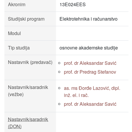
Akronim
13E024EES
Studijski program
Elektrotehnika i računarstvo
Modul
Tip studija
osnovne akademske studije
Nastavnik (predavač)
prof. dr Aleksandar Savić
prof. dr Predrag Stefanov
Nastavnik/saradnik
as. ms Đorđe Lazović, dipl.
(vežbe)
inž. el. i rač.
prof. dr Aleksandar Savić
Nastavnik/saradnik
(DON)