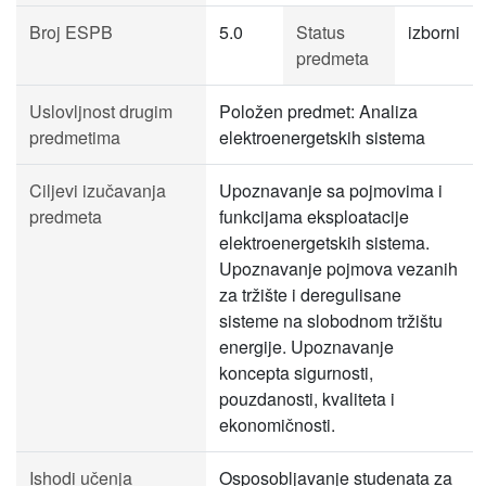
Broj ESPB
5.0
Status
izborni
predmeta
Uslovljnost drugim
Položen predmet: Analiza
predmetima
elektroenergetskih sistema
Ciljevi izučavanja
Upoznavanje sa pojmovima i
predmeta
funkcijama eksploatacije
elektroenergetskih sistema.
Upoznavanje pojmova vezanih
za tržište i deregulisane
sisteme na slobodnom tržištu
energije. Upoznavanje
koncepta sigurnosti,
pouzdanosti, kvaliteta i
ekonomičnosti.
Ishodi učenja
Osposobljavanje studenata za