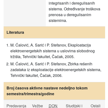
integrisanih i deregulisanih
sistema. Određivanje troškova
prenosa u deregulisanim
sistemima.
Literatura
M. Ćalović, A. Sarić i P. Stefanov, Eksploatacija
elektroenergetskih sistema u uslovima slobodnog
tržišta, Tehnički fakultet, Čačak, 2005.
M. Ćalović, A. Sarić i P. Stefanov, Zbirka rešenih
zadataka iz eksploatacije elektroenergetskih sistema,
Tehnički fakultet, Čačak, 2006.
Broj časova aktivne nastave nedeljno tokom
semestra/trimestra/godine
Predavanja
Vežbe
DON
Studijski i
Ostali