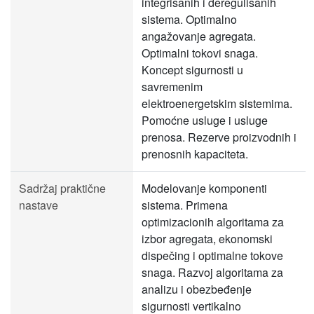
integrisanih i deregulisanih
sistema. Optimalno
angažovanje agregata.
Optimalni tokovi snaga.
Koncept sigurnosti u
savremenim
elektroenergetskim sistemima.
Pomoćne usluge i usluge
prenosa. Rezerve proizvodnih i
prenosnih kapaciteta.
Sadržaj praktične
Modelovanje komponenti
nastave
sistema. Primena
optimizacionih algoritama za
izbor agregata, ekonomski
dispečing i optimalne tokove
snaga. Razvoj algoritama za
analizu i obezbeđenje
sigurnosti vertikalno