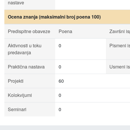
nastave
Ocena znanja (maksimalni broj poena 100)
Predispitne obaveze
Poena
Završni is
Aktivnosti u toku
0
Pismeni is
predavanja
Praktična nastava
0
Usmeni is
Projekti
60
Kolokvijumi
0
Seminari
0