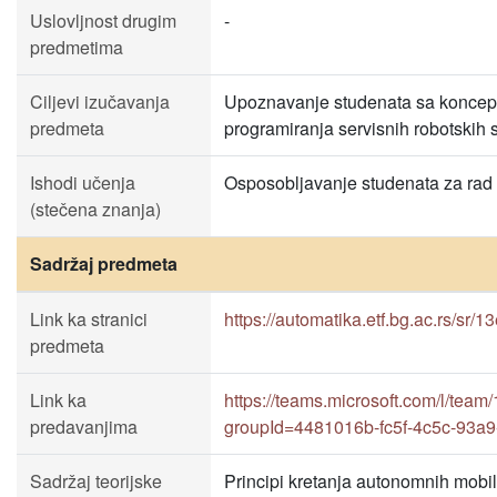
Uslovljnost drugim
-
predmetima
Ciljevi izučavanja
Upoznavanje studenata sa konceptim
predmeta
programiranja servisnih robotskih 
Ishodi učenja
Osposobljavanje studenata za rad u
(stečena znanja)
Sadržaj predmeta
Link ka stranici
https://automatika.etf.bg.ac.rs/sr/1
predmeta
Link ka
https://teams.microsoft.com/l
predavanjima
groupId=4481016b-fc5f-4c5c-93a
Sadržaj teorijske
Principi kretanja autonomnih mobil