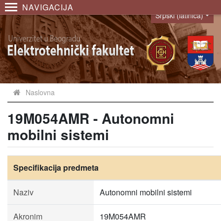
NAVIGACIJA
Srpski (latinica)
Language
Naslovna
19M054AMR - Autonomni
mobilni sistemi
Specifikacija predmeta
Naziv
Autonomni mobilni sistemi
Akronim
19M054AMR