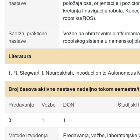
nastave
položaja osa, orijentacije i pozici
kretanja i navigacija robota. Konc
robotiku(ROS).
Sadržaj praktične
Vežbe na obrazovnim platformama u
nastave
robotskog sistema u namenskoj pla
Literatura
R. Siegwart, I. Nourbakhsh, Introduction to Autonomous 
Broj časova aktivne nastave nedeljno tokom semestra/t
Predavanja
Vežbe
DON
Studijski i
3
1
1
Metode izvođenja
Predavanja, vežbe, laboratorijske v