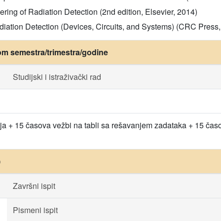
ng of Radiation Detection (2nd edition, Elsevier, 2014)
Radiation Detection (Devices, Circuits, and Systems) (CRC Press
om semestra/trimestra/godine
Studijski i istraživački rad
a + 15 časova vežbi na tabli sa rešavanjem zadataka + 15 časov
)
Završni ispit
Pismeni ispit