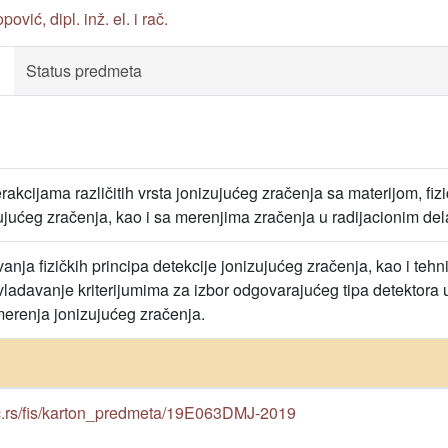
ović, dipl. inž. el. i rač.
Status predmeta
akcijama različitih vrsta jonizujućeg zračenja sa materijom, f
jućeg zračenja, kao i sa merenjima zračenja u radijacionim del
nja fizičkih principa detekcije jonizujućeg zračenja, kao i tehn
vladavanje kriterijumima za izbor odgovarajućeg tipa detektora u 
erenja jonizujućeg zračenja.
ac.rs/fis/karton_predmeta/19E063DMJ-2019