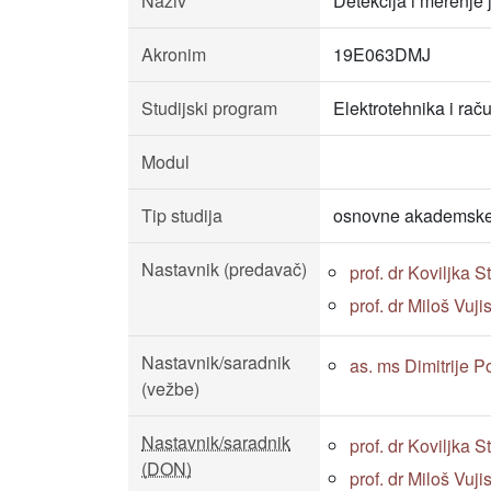
Naziv
Detekcija i merenje 
Akronim
19E063DMJ
Studijski program
Elektrotehnika i rač
Modul
Tip studija
osnovne akademske 
Nastavnik (predavač)
prof. dr Koviljka 
prof. dr Miloš Vuji
Nastavnik/saradnik
as. ms Dimitrije Pop
(vežbe)
Nastavnik/saradnik
prof. dr Koviljka 
(DON)
prof. dr Miloš Vuji