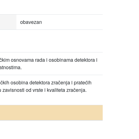
obavezan
izičkim osnovama rada i osobinama detektora i
atnostima.
ičkih osobina detektora zračenja i pratećih
zavisnosti od vrste i kvaliteta zračenja.