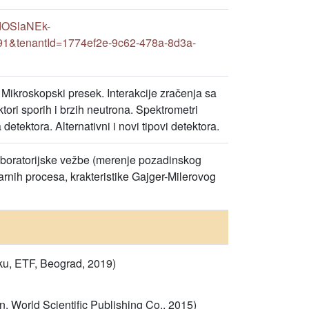
9dOSlaNEk-
91&tenantId=1774ef2e-9c62-478a-8d3a-
e. Mikroskopski presek. Interakcije zračenja sa
ktori sporih i brzih neutrona. Spektrometri
etektora. Alternativni i novi tipovi detektora.
aboratorijske vežbe (merenje pozadinskog
arnih procesa, krakteristike Gajger-Milerovog
iku, ETF, Beograd, 2019)
on, World Scientific Publishing Co., 2015)