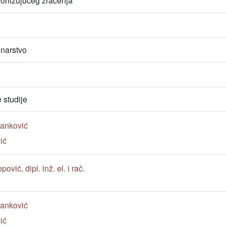
jonizujućeg zračenja
unarstvo
studije
Stanković
sić
ović, dipl. inž. el. i rač.
Stanković
sić