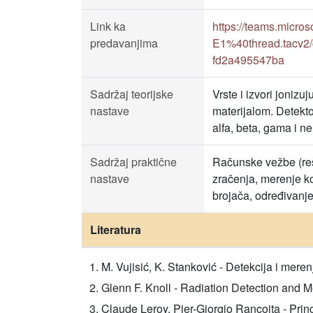
Link ka
https://teams.mic
predavanjima
E1%40thread.tacv2/
fd2a495547ba
Sadržaj teorijske
Vrste i izvori jonizu
nastave
materijalom. Detektor
alfa, beta, gama i ne
Sadržaj praktične
Računske vežbe (reš
nastave
zračenja, merenje ko
brojača, određivanje
Literatura
M. Vujisić, K. Stanković - Detekcija i mer
Glenn F. Knoll - Radiation Detection and M
Claude Leroy, Pier-Giorgio Rancoita - Princ