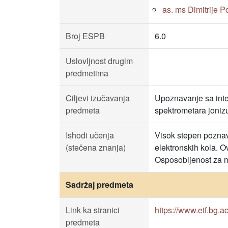
as. ms Dimitrije Pop
Broj ESPB
6.0
Uslovljnost drugim
predmetima
Ciljevi izučavanja
Upoznavanje sa inter
predmeta
spektrometara jonizu
Ishodi učenja
Visok stepen poznava
(stečena znanja)
elektronskih kola. O
Osposobljenost za m
Sadržaj predmeta
Link ka stranici
https://www.etf.bg.
predmeta