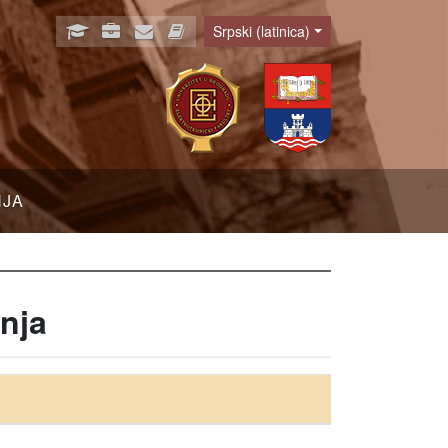
Srpski (latinica)
Language
NJA
nja