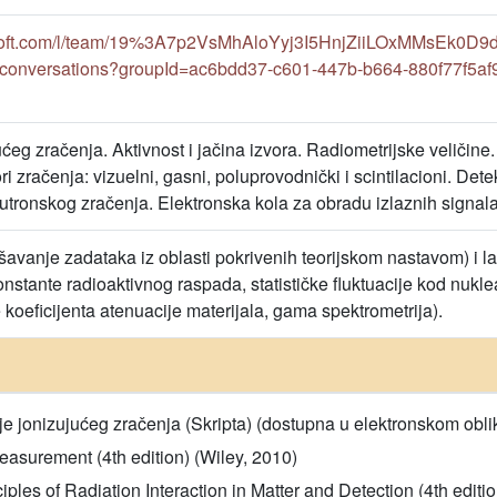
rosoft.com/l/team/19%3A7p2VsMhAloYyj3I5HnjZiiLOxMMsEk0D
conversations?groupId=ac6bdd37-c601-447b-b664-880f77f5af
jućeg zračenja. Aktivnost i jačina izvora. Radiometrijske veličin
i zračenja: vizuelni, gasni, poluprovodnički i scintilacioni. Dete
utronskog zračenja. Elektronska kola za obradu izlaznih signala d
avanje zadataka iz oblasti pokrivenih teorijskom nastavom) i l
nstante radioaktivnog raspada, statističke fluktuacije kod nukle
 koeficijenta atenuacije materijala, gama spektrometrija).
enje jonizujućeg zračenja (Skripta) (dostupna u elektronskom obl
easurement (4th edition) (Wiley, 2010)
iples of Radiation Interaction in Matter and Detection (4th editi