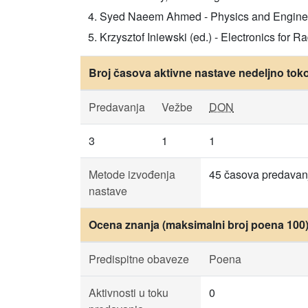
Syed Naeem Ahmed - Physics and Engineeri
Krzysztof Iniewski (ed.) - Electronics for 
Broj časova aktivne nastave nedeljno tok
Predavanja
Vežbe
DON
3
1
1
Metode izvođenja
45 časova predavanj
nastave
Ocena znanja (maksimalni broj poena 100
Predispitne obaveze
Poena
Aktivnosti u toku
0