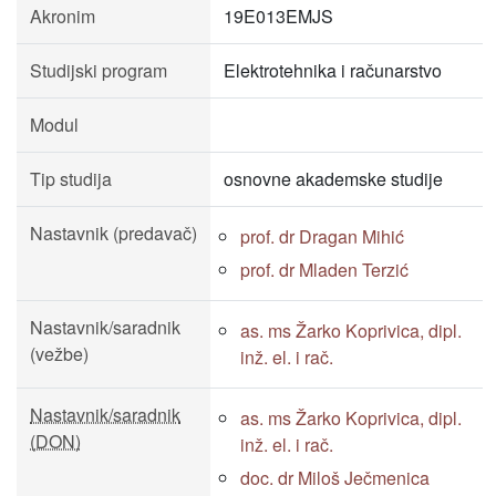
Akronim
19E013EMJS
Studijski program
Elektrotehnika i računarstvo
Modul
Tip studija
osnovne akademske studije
Nastavnik (predavač)
prof. dr Dragan Mihić
prof. dr Mladen Terzić
Nastavnik/saradnik
as. ms Žarko Koprivica, dipl.
(vežbe)
inž. el. i rač.
Nastavnik/saradnik
as. ms Žarko Koprivica, dipl.
(DON)
inž. el. i rač.
doc. dr Miloš Ječmenica