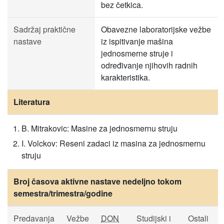
bez četkica.
Sadržaj praktične
Obavezne laboratorijske vežbe
nastave
iz ispitivanje mašina
jednosmerne struje i
određivanje njihovih radnih
karakteristika.
Literatura
B. Mitrakovic: Masine za jednosmernu struju
I. Volckov: Reseni zadaci iz masina za jednosmernu
struju
Broj časova aktivne nastave nedeljno tokom
semestra/trimestra/godine
Predavanja
Vežbe
DON
Studijski i
Ostali