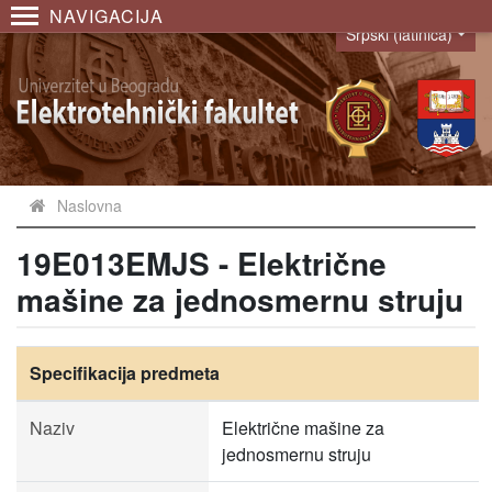
NAVIGACIJA
Srpski (latinica)
Language
Naslovna
19E013EMJS - Električne
mašine za jednosmernu struju
Specifikacija predmeta
Naziv
Električne mašine za
jednosmernu struju