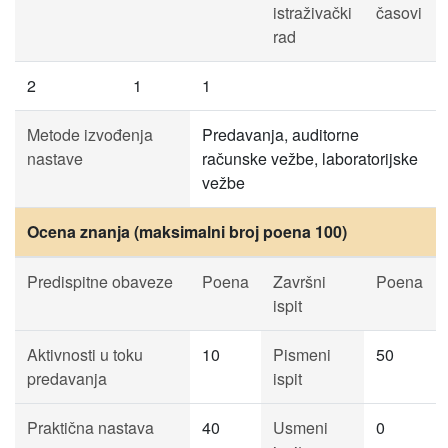
istraživački
časovi
rad
2
1
1
Metode izvođenja
Predavanja, auditorne
nastave
računske vežbe, laboratorijske
vežbe
Ocena znanja (maksimalni broj poena 100)
Predispitne obaveze
Poena
Završni
Poena
ispit
Aktivnosti u toku
10
Pismeni
50
predavanja
ispit
Praktična nastava
40
Usmeni
0