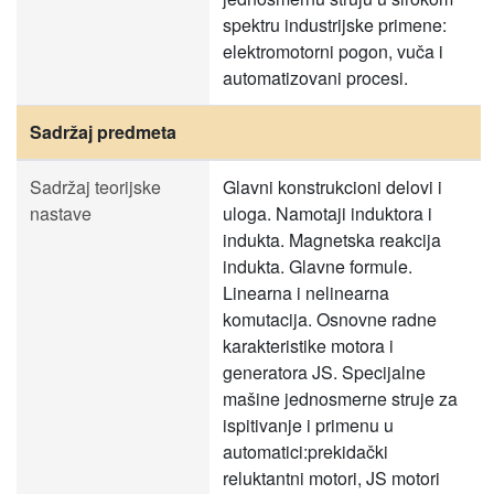
spektru industrijske primene:
elektromotorni pogon, vuča i
automatizovani procesi.
Sadržaj predmeta
Sadržaj teorijske
Glavni konstrukcioni delovi i
nastave
uloga. Namotaji induktora i
indukta. Magnetska reakcija
indukta. Glavne formule.
Linearna i nelinearna
komutacija. Osnovne radne
karakteristike motora i
generatora JS. Specijalne
mašine jednosmerne struje za
ispitivanje i primenu u
automatici:prekidački
reluktantni motori, JS motori