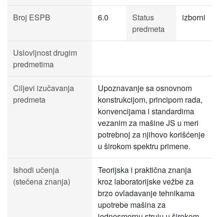
Broj ESPB
6.0
Status
izborni
predmeta
Uslovljnost drugim
predmetima
Ciljevi izučavanja
Upoznavanje sa osnovnom
predmeta
konstrukcijom, principom rada,
konvencijama i standardima
vezanim za mašine JS u meri
potrebnoj za njihovo korišćenje
u širokom spektru primene.
Ishodi učenja
Teorijska i praktična znanja
(stečena znanja)
kroz laboratorijske vežbe za
brzo ovladavanje tehnikama
upotrebe mašina za
jednosmernu struju u širokom