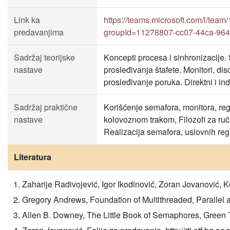
Link ka
https://teams.microsoft.com/l/
predavanjima
groupId=11278807-cc07-44ca-96
Sadržaj teorijske
Koncepti procesa i sinhronizacije. 
nastave
prosleđivanja štafete. Monitori, di
prosleđivanje poruka. Direktni i i
Sadržaj praktične
Korišćenje semafora, monitora, reg
nastave
kolovoznom trakom, Filozofi za ruč
Realizacija semafora, uslovnih reg
Literatura
Zaharije Radivojević, Igor Ikodinović, Zoran Jovanović, 
Gregory Andrews, Foundation of Multithreaded, Parallel
Allen B. Downey, The Little Book of Semaphores, Green 