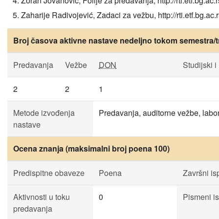
Zoran Jovanović, Folije za predavanja, http://rti.etf.bg.ac.rs/
Zaharije Radivojević, Zadaci za vežbu, http://rti.etf.bg.ac.rs/
Broj časova aktivne nastave nedeljno tokom semestra/t
Predavanja
Vežbe
DON
Studijski i
2
2
1
Metode izvođenja
Predavanja, auditorne vežbe, labor
nastave
Ocena znanja (maksimalni broj poena 100)
Predispitne obaveze
Poena
Završni isp
Aktivnosti u toku
0
Pismeni is
predavanja