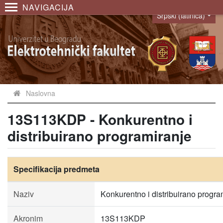
NAVIGACIJA
Srpski (latinica)
Language
Naslovna
13S113KDP - Konkurentno i
distribuirano programiranje
Specifikacija predmeta
Naziv
Konkurentno i distribuirano progra
Akronim
13S113KDP