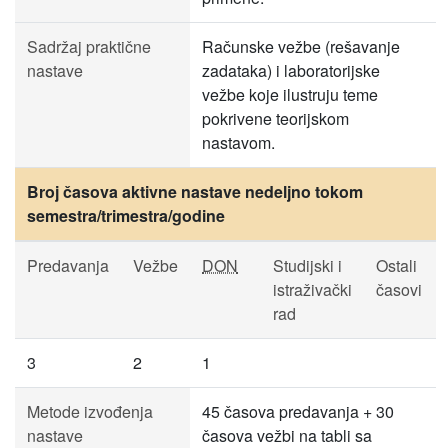
Sadržaj praktične
Računske vežbe (rešavanje
nastave
zadataka) i laboratorijske
vežbe koje ilustruju teme
pokrivene teorijskom
nastavom.
Broj časova aktivne nastave nedeljno tokom
semestra/trimestra/godine
Predavanja
Vežbe
DON
Studijski i
Ostali
istraživački
časovi
rad
3
2
1
Metode izvođenja
45 časova predavanja + 30
nastave
časova vežbi na tabli sa