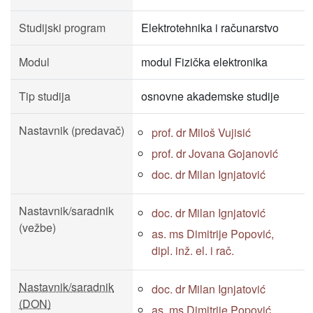
Studijski program
Elektrotehnika i računarstvo
Modul
modul Fizička elektronika
Tip studija
osnovne akademske studije
Nastavnik (predavač)
prof. dr Miloš Vujisić
prof. dr Jovana Gojanović
doc. dr Milan Ignjatović
Nastavnik/saradnik
doc. dr Milan Ignjatović
(vežbe)
as. ms Dimitrije Popović,
dipl. inž. el. i rač.
Nastavnik/saradnik
doc. dr Milan Ignjatović
(DON)
as. ms Dimitrije Popović,