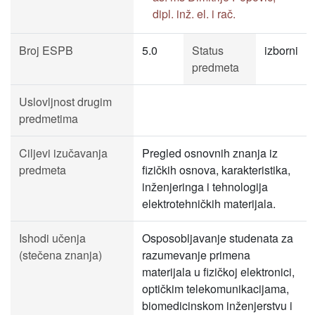
dipl. inž. el. i rač.
Broj ESPB
5.0
Status
izborni
predmeta
Uslovljnost drugim
predmetima
Ciljevi izučavanja
Pregled osnovnih znanja iz
predmeta
fizičkih osnova, karakteristika,
inženjeringa i tehnologija
elektrotehničkih materijala.
Ishodi učenja
Osposobljavanje studenata za
(stečena znanja)
razumevanje primena
materijala u fizičkoj elektronici,
optičkim telekomunikacijama,
biomedicinskom inženjerstvu i