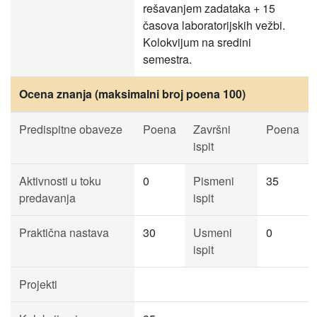
rešavanjem zadataka + 15
časova laboratorijskih vežbi.
Kolokvijum na sredini
semestra.
Ocena znanja (maksimalni broj poena 100)
Predispitne obaveze
Poena
Završni
Poena
ispit
Aktivnosti u toku
0
Pismeni
35
predavanja
ispit
Praktična nastava
30
Usmeni
0
ispit
Projekti