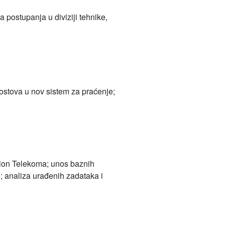
 postupanja u diviziji tehnike,
ostova u nov sistem za praćenje;
rion Telekoma; unos baznih
; analiza urađenih zadataka i