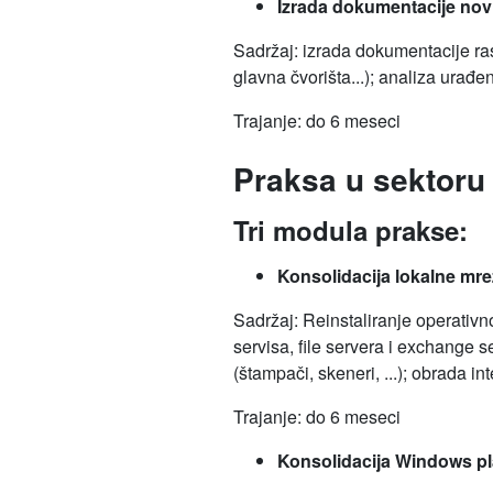
Izrada dokumentacije novi
Sadržaj: izrada dokumentacije ras
glavna čvorišta...); analiza urađ
Trajanje: do 6 meseci
Praksa u sektoru
Tri modula prakse:
Konsolidacija lokalne mre
Sadržaj: Reinstaliranje operativ
servisa, file servera i exchange
(štampači, skeneri, ...); obrada i
Trajanje: do 6 meseci
Konsolidacija Windows pl