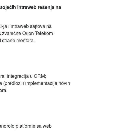
tojećih intraweb rešenja na
-ja i intraweb sajtova na
os zvanične Orion Telekom
 strane mentora.
ra; integracija u CRM;
a (predlozi i implementacija novih
ora.
 android platforme sa web