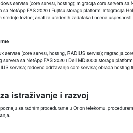
ndows servise (core servisi, hosting); migracija core servera s
ra sa NetApp FAS 2020 i Fujitsu storage platform; integracija H
ta srednje težine; analiza urađenih zadataka i ocena uspešnosti
orme
ux servise (core servisi, hosting, RADIUS servisi); migracija 
ing servera sa NetApp FAS 2020 i Dell MD3000i storage platform
US servisa; redovno održavanje core servisa; obrada hosting ti
a istraživanje i razvoj
e upoznaju sa radnim procedurama u Orion telekomu, procedurama
vanja.