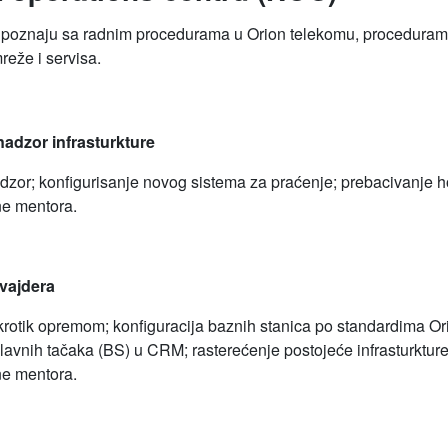
e upoznaju sa radnim procedurama u Orion telekomu, procedurama
eže i servisa.
nadzor infrasturkture
dzor; konfigurisanje novog sistema za praćenje; prebacivanje h
ne mentora.
ovajdera
krotik opremom; konfiguracija baznih stanica po standardima O
lavnih tačaka (BS) u CRM; rasterećenje postojeće infrasturkture
ne mentora.