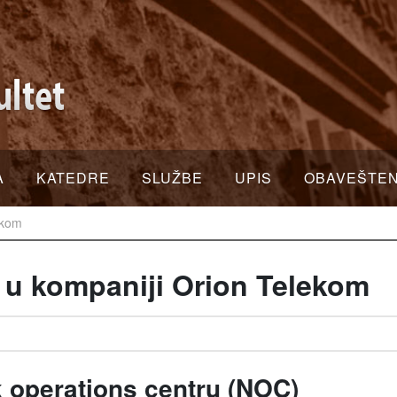
A
KATEDRE
SLUŽBE
UPIS
OBAVEŠTE
ekom
 u kompaniji Orion Telekom
 operations centru (NOC)