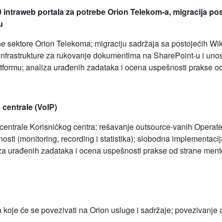
 intraweb portala za potrebe Orion Telekom-a, migracija pos
u
ne sektore Orion Telekoma; migraciju sadržaja sa postojećih Wiki
 infrastrukture za rukovanje dokumentima na SharePoint-u i un
formu; analiza urađenih zadataka i ocena uspešnosti prakse od
 centrale (VoIP)
entrale Korisničkog centra; rešavanje outsource-vanih Operate
osti (monitoring, recording i statistika); slobodna implementacij
za urađenih zadataka i ocena uspešnosti prakse od strane ment
a koje će se povezivati na Orion usluge i sadržaje; povezivanje