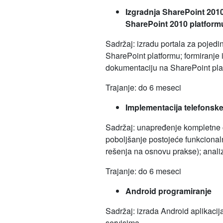
Izgradnja SharePoint 2010
SharePoint 2010 platform
Sadržaj: izradu portala za pojedi
SharePoint platformu; formiranje
dokumentaciju na SharePoint plat
Trajanje: do 6 meseci
Implementacija telefonske
Sadržaj: unapređenje kompletne c
poboljšanje postojeće funkcionaln
rešenja na osnovu prakse); anali
Trajanje: do 6 meseci
Android programiranje
Sadržaj: izrada Android aplikacij
servisima.