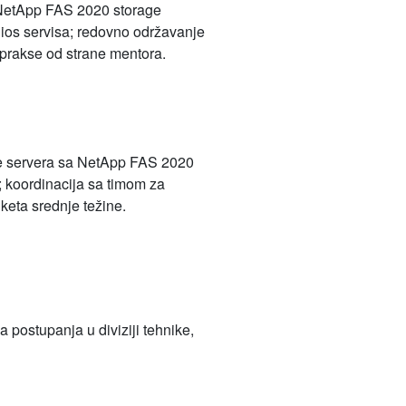
a NetApp FAS 2020 storage
elios servisa; redovno održavanje
 prakse od strane mentora.
core servera sa NetApp FAS 2020
; koordinacija sa timom za
keta srednje težine.
 postupanja u diviziji tehnike,