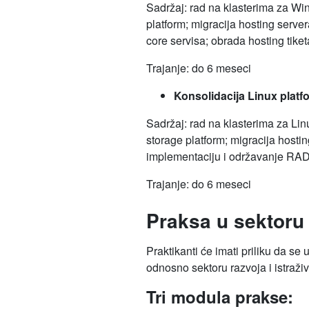
Sadržaj: rad na klasterima za Wi
platform; migracija hosting serve
core servisa; obrada hosting tike
Trajanje: do 6 meseci
Konsolidacija Linux platf
Sadržaj: rad na klasterima za Lin
storage platform; migracija host
implementaciju i održavanje RADI
Trajanje: do 6 meseci
Praksa u sektoru z
Praktikanti će imati priliku da s
odnosno sektoru razvoja i istraži
Tri modula prakse: