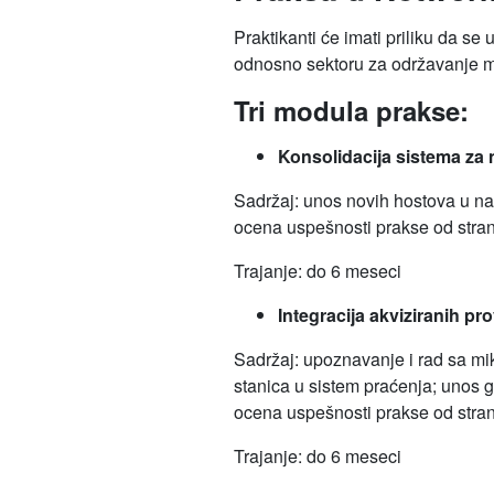
Praktikanti će imati priliku da s
odnosno sektoru za održavanje mr
Tri modula prakse:
Konsolidacija sistema za 
Sadržaj: unos novih hostova u na
ocena uspešnosti prakse od stra
Trajanje: do 6 meseci
Integracija akviziranih pr
Sadržaj: upoznavanje i rad sa mi
stanica u sistem praćenja; unos g
ocena uspešnosti prakse od stra
Trajanje: do 6 meseci