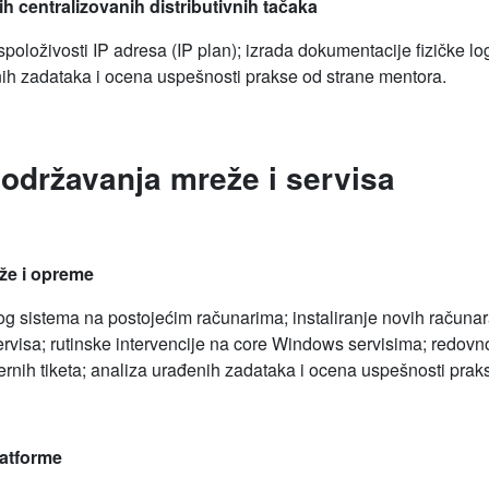
h centralizovanih distributivnih tačaka
položivosti IP adresa (IP plan); izrada dokumentacije fizičke lo
enih zadataka i ocena uspešnosti prakse od strane mentora.
 održavanja mreže i servisa
že i opreme
nog sistema na postojećim računarima; instaliranje novih račun
 servisa; rutinske intervencije na core Windows servisima; redo
nternih tiketa; analiza urađenih zadataka i ocena uspešnosti pra
atforme