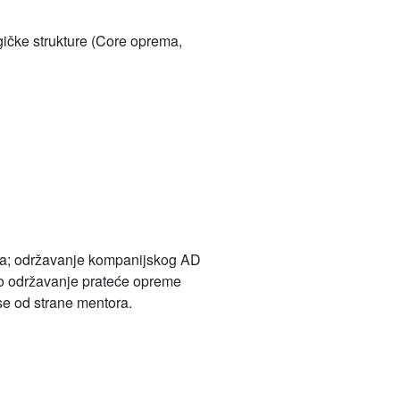
gičke strukture (Core oprema,
ara; održavanje kompanijskog AD
vno održavanje prateće opreme
kse od strane mentora.