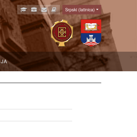
Srpski (latinica)
Language
NJA