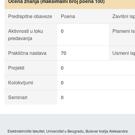
Ocena znanja (maksimalni broj poena 100)
Predispitne obaveze
Poena
Završni isp
Aktivnosti u toku
0
Pismeni is
predavanja
Praktična nastava
70
Usmeni isp
Projekti
0
Kolokvijumi
0
Seminari
0
Elektrotehnički fakultet, Univerzitet u Beogradu, Bulevar kralja Aleksandra