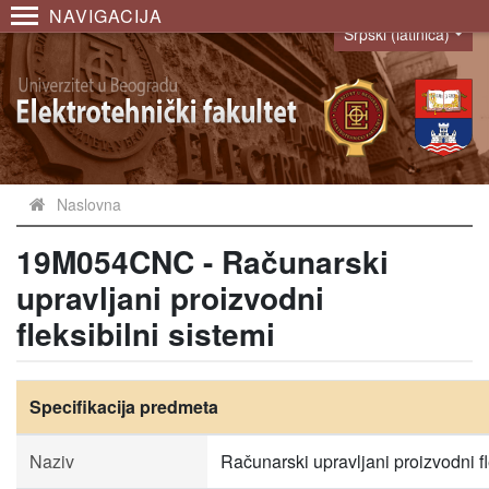
NAVIGACIJA
Srpski (latinica)
Language
Naslovna
19M054CNC - Računarski
upravljani proizvodni
fleksibilni sistemi
Specifikacija predmeta
Naziv
Računarski upravljani proizvodni fl