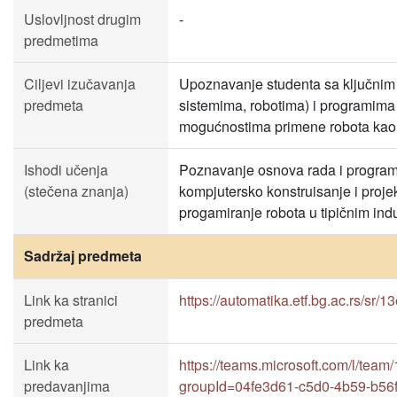
Uslovljnost drugim
-
predmetima
Ciljevi izučavanja
Upoznavanje studenta sa ključnim
predmeta
sistemima, robotima) i programim
mogućnostima primene robota kao e
Ishodi učenja
Poznavanje osnova rada i program
(stečena znanja)
kompjutersko konstruisanje i proje
progamiranje robota u tipičnim ind
Sadržaj predmeta
Link ka stranici
https://automatika.etf.bg.ac.rs/sr/
predmeta
Link ka
https://teams.microsoft.com/l/
predavanjima
groupId=04fe3d61-c5d0-4b59-b56