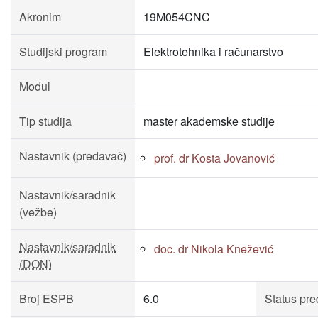
Akronim
19M054CNC
Studijski program
Elektrotehnika i računarstvo
Modul
Tip studija
master akademske studije
Nastavnik (predavač)
prof. dr Kosta Jovanović
Nastavnik/saradnik
(vežbe)
Nastavnik/saradnik
doc. dr Nikola Knežević
(DON)
Broj ESPB
6.0
Status pr