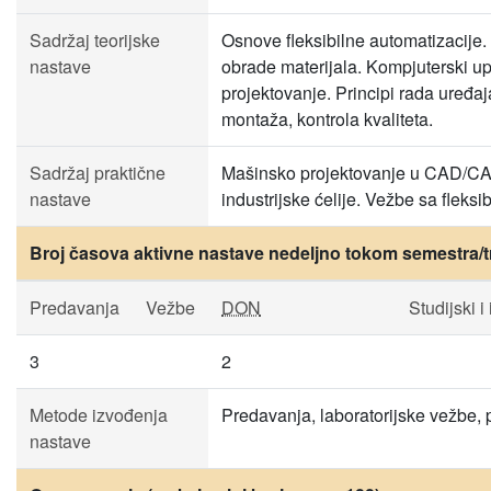
Sadržaj teorijske
Osnove fleksibilne automatizacije. 
nastave
obrade materijala. Kompjuterski u
projektovanje. Principi rada uređa
montaža, kontrola kvaliteta.
Sadržaj praktične
Mašinsko projektovanje u CAD/CA
nastave
industrijske ćelije. Vežbe sa fleksi
Broj časova aktivne nastave nedeljno tokom semestra/t
Predavanja
Vežbe
DON
Studijski i
3
2
Metode izvođenja
Predavanja, laboratorijske vežbe, p
nastave