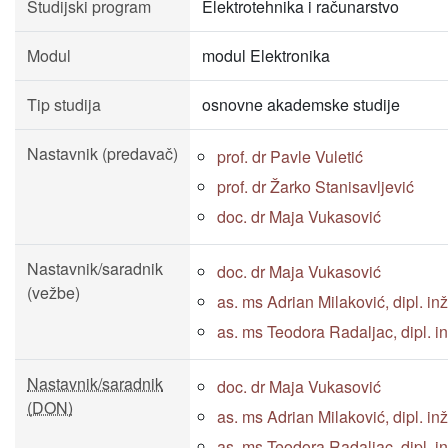
Studijski program
Elektrotehnika i računarstvo
Modul
modul Elektronika
Tip studija
osnovne akademske studije
Nastavnik (predavač)
prof. dr Pavle Vuletić
prof. dr Žarko Stanisavljević
doc. dr Maja Vukasović
Nastavnik/saradnik
doc. dr Maja Vukasović
(vežbe)
as. ms Adrian Milaković, dipl. inž. 
as. ms Teodora Radaljac, dipl. inž.
Nastavnik/saradnik
doc. dr Maja Vukasović
(DON)
as. ms Adrian Milaković, dipl. inž. 
as. ms Teodora Radaljac, dipl. inž.