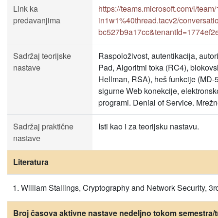
Link ka
https://teams.microsoft.com/l
predavanjima
in1w1%40thread.tacv2/conversati
bc527b9a17cc&tenantId=1774ef2
Sadržaj teorijske
Raspoloživost, autentikacija, autori
nastave
Pad, Algoritmi toka (RC4), blokovsk
Hellman, RSA), heš funkcije (MD-5)
sigurne Web konekcije, elektronsko
programi. Denial of Service. Mrežne
Sadržaj praktične
Isti kao i za teorijsku nastavu.
nastave
Literatura
William Stallings, Cryptography and Network Security, 3rd
Broj časova aktivne nastave nedeljno tokom semestra/t