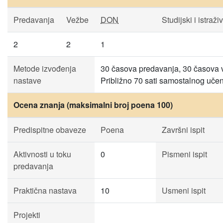
Predavanja
Vežbe
DON
Studijski i istraži
2
2
1
Metode izvođenja
30 časova predavanja, 30 časova vež
nastave
Približno 70 sati samostalnog učen
Ocena znanja (maksimalni broj poena 100)
Predispitne obaveze
Poena
Završni ispit
Aktivnosti u toku
0
Pismeni ispit
predavanja
Praktična nastava
10
Usmeni ispit
Projekti