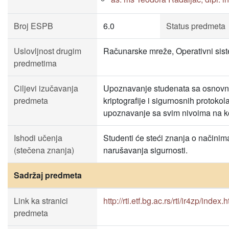
Broj ESPB
6.0
Status predmeta
Uslovljnost drugim
Računarske mreže, Operativni sist
predmetima
Ciljevi izučavanja
Upoznavanje studenata sa osnovn
predmeta
kriptografije i sigurnosnih protok
upoznavanje sa svim nivoima na k
Ishodi učenja
Studenti će steći znanja o načinim
(stečena znanja)
narušavanja sigurnosti.
Sadržaj predmeta
Link ka stranici
http://rti.etf.bg.ac.rs/rti/ir4zp/index.
predmeta