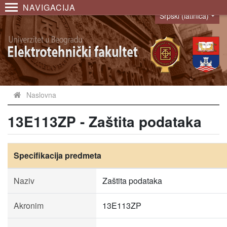
NAVIGACIJA
Srpski (latinica)
Language
Naslovna
13E113ZP - Zaštita podataka
Specifikacija predmeta
Naziv
Zaštita podataka
Akronim
13E113ZP