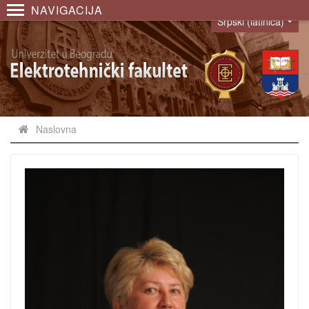
NAVIGACIJA
Srpski (latinica)
Language
Naslovna