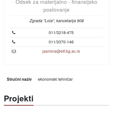
Odsek za materijalno - finansijsko
poslovanje
Zgrada "Lola", kancelarija 908
011/3218-475
011/3370-146
jasmina@etf.bg.ac.rs
Stručni naziv
ekonomski tehničar
Projekti