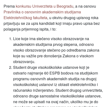
Prema
konkursu Univerziteta u Beogradu
, a na osnovu
Pravilnika o osnovnim akademskim studijama
Elektrotehničkog fakulteta
, u okviru drugog upisnog roka
prijavljuju se za upis kandidati koji imaju pravo upisa bez
polaganja prijemnog ispita, i to:
Lice koje ima stečeno visoko obrazovanje na
akademskim studijama prvog stepena, odnosno
visoko obrazovanje stečeno po odredbama zakona
koje su važile pre donošenja Zakona o visokom
obrazovanju.
Student druge visokoškolske ustanove koji je
ostvario najmanje 60 ESPB bodova na studijskom
programu osnovnih akademskih studija na drugoj
visokoškolskoj ustanovi iz oblasti elektrotehničko i
računarsko inženjerstvo. Student drugog univerziteta,
odnosno druge samostalne visokoškolske ustanove,
ne može se upisati na ovaj način, ukoliko mu je do