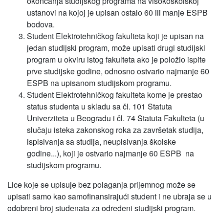
okončanja studijskog programa na visokoškolskoj
ustanovi na kojoj je upisan ostalo 60 ili manje ESPB
bodova.
Student Elektrotehničkog fakulteta koji je upisan na
jedan studijski program, može upisati drugi studijski
program u okviru istog fakulteta ako je položio ispite
prve studijske godine, odnosno ostvario najmanje 60
ESPB na upisanom studijskom programu.
Student Elektrotehničkog fakulteta kome je prestao
status studenta u skladu sa čl. 101 Statuta
Univerziteta u Beogradu i čl. 74 Statuta Fakulteta (u
slučaju isteka zakonskog roka za završetak studija,
ispisivanja sa studija, neupisivanja školske
godine...), koji je ostvario najmanje 60 ESPB na
studijskom programu.
Lice koje se upisuje bez polaganja prijemnog može se
upisati samo kao samofinansirajući student i ne ubraja se u
odobreni broj studenata za određeni studijski program.