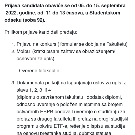
Prijava kandidata obaviće se od 05. do 15. septembra
2022. godine,
od 11 do 13 časova, u Studentskom
odseku (soba 92).
Prilikom prijave kandidati predaju:
Prijavu na konkurs ( formular se dobija na Fakultetu)
Molbu (kratki pisani zahtev sa obrazloženjem/
osnovom za upis)
Overene fotokopije:
Dokumenata po kojima ispunjavaju uslov za upis iz
stava 1, 2, 3 ili 4
(diplomu o završenom fakultetu i dodatak diplomi,
odnosno uverenje o položenim ispitima sa brojem
ostvarenih ESPB bodova i uverenje o studiranju za
prelaz sa drugog fakulteta ili prelaz na drugi studijski
program u okviru ETF-a, rešenje o ispisu sa studija
na osnovu prestanka studija, gubitka statusa