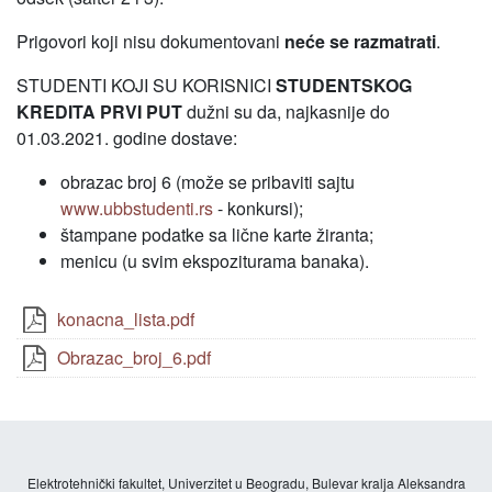
Prigovori koji nisu dokumentovani
neće se razmatrati
.
STUDENTI KOJI SU KORISNICI
STUDENTSKOG
KREDITA PRVI PUT
dužni su da, najkasnije do
01.03.2021. godine dostave:
obrazac broj 6 (može se pribaviti sajtu
www.ubbstudenti.rs
- konkursi);
štampane podatke sa lične karte žiranta;
menicu (u svim ekspoziturama banaka).
konacna_lista.pdf
Obrazac_broj_6.pdf
Elektrotehnički fakultet, Univerzitet u Beogradu, Bulevar kralja Aleksandra