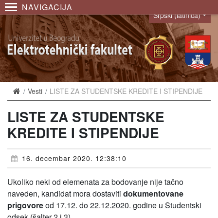
NAVIGACIJA
Srpski (latinica)
Language
Vesti
LISTE ZA STUDENTSKE KREDITE I STIPENDIJE
LISTE ZA STUDENTSKE
KREDITE I STIPENDIJE
16. decembar 2020. 12:38:10
Ukoliko neki od elemenata za bodovanje nije tačno
naveden, kandidat mora dostaviti
dokumentovane
prigovore
od 17.12. do 22.12.2020. godine u Studentski
odsek (šalter 2 i 3).