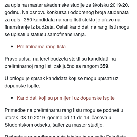
za upis na master akademske studije za školsku 2019/20.
godinu. Na osnovu konkursa i odobrenog broja studenata
za upis, 350 kandidata na rang listi steklo je pravo na
finansiranje iz budžeta. Ostali kandidati na rang listi mogu
se upisati u statusu samofinansiranja.
Preliminarna rang lista
Pravo upisa na teret budžeta stekli su kandidati na
preliminarnoj rang listi zaključno sa rangom
359
.
U prilogu je spisak kandidata koji se mogu upisati uz
dopunske ispite:
Kandidati koji su primljeni uz dopunske ispite
Primedbe na preliminarnu rang listu mogu se podneti u
utorak, 08.10.2019. godine od 11 do 14 časova u
Studentskom odseku, šalter za master studije.
Rešenja o primedbama biće istaknuta na sajtu Fakulteta