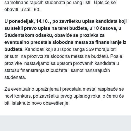
samofinansirajućih studenata po rang listi. Upis će se
obaviti u sali 60.
U ponedeljak, 14.10. , po završetku upisa kandidata koji
su stekli pravo upisa na teret budžeta, u 10 časova, u
Studentskom odseku, obaviće se prozivka za
eventualno preostala slobodna mesta za finansiranje iz
budžeta
. Kandidati koji su ispod ranga 359 moraju biti
prisutni na prozivci za slobodna mesta na budžetu. Posle
prozivke nastavljamo sa upisom prozvanih kandidata u
statusu finansiranja iz budžeta i samofinansirajućih
studenata.
Za eventualno upražnjena i preostala mesta, raspisaće se
novi konkurs, po završetku prvog upisnog roka, o čemu će
biti istaknuto novo obaveštenje.