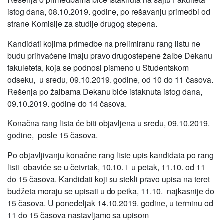
istog dana, 08.10.2019. godine, po rešavanju primedbi od
strane Komisije za studije drugog stepena.
Kandidati kojima primedbe na prelimiranu rang listu ne
budu prihvaćene imaju pravo drugostepene žalbe Dekanu
fakuleteta, koja se podnosi pismeno u Studentskom
odseku, u sredu, 09.10.2019. godine, od 10 do 11 časova.
Rešenja po žalbama Dekanu biće istaknuta istog dana,
09.10.2019. godine do 14 časova.
Konačna rang lista će biti objavljena u sredu, 09.10.2019.
godine, posle 15 časova.
Po objavljivanju konačne rang liste upis kandidata po rang
listi obaviće se u četvrtak, 10.10. i u petak, 11.10. od 11
do 15 časova. Kandidati koji su stekli pravo upisa na teret
budžeta moraju se upisati u do petka, 11.10. najkasnije do
15 časova. U ponedeljak 14.10.2019. godine, u terminu od
11 do 15 časova nastavljamo sa upisom