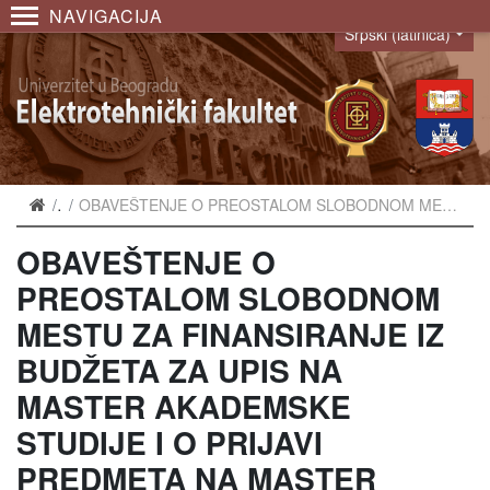
NAVIGACIJA
Srpski (latinica)
Language
Vesti
OBAVEŠTENJE O PREOSTALOM SLOBODNOM MESTU ZA FINANSIRANJE IZ BUDŽETA ZA UPIS NA MASTER AKADEMSKE STUDIJE I O PRIJAVI PREDMETA NA MASTER AKADEMSKIM STUDIJAMA U ŠKOLSKOJ 2019/20. GODINI
OBAVEŠTENJE O
PREOSTALOM SLOBODNOM
MESTU ZA FINANSIRANJE IZ
BUDŽETA ZA UPIS NA
MASTER AKADEMSKE
STUDIJE I O PRIJAVI
PREDMETA NA MASTER