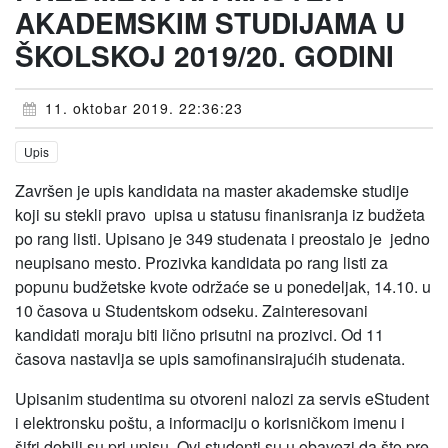
AKADEMSKIM STUDIJAMA U
ŠKOLSKOJ 2019/20. GODINI
11. oktobar 2019. 22:36:23
Upis
Završen je upis kandidata na master akademske studije
koji su stekli pravo upisa u statusu finanisranja iz budžeta
po rang listi. Upisano je 349 studenata i preostalo je jedno
neupisano mesto. Prozivka kandidata po rang listi za
popunu budžetske kvote održaće se u ponedeljak, 14.10. u
10 časova u Studentskom odseku. Zainteresovani
kandidati moraju biti lično prisutni na prozivci. Od 11
časova nastavlja se upis samofinansirajućih studenata.
Upisanim studentima su otvoreni nalozi za servis eStudent
i elektronsku poštu, a informaciju o korisničkom imenu i
šifri dobili su pri upisu. Ovi studenti su u obavezi da što pre